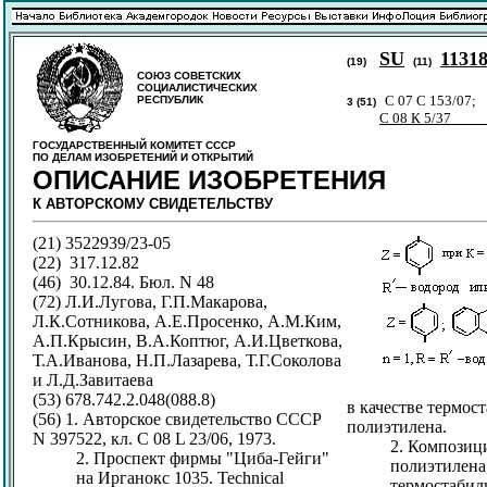
SU
113
(19)
(11)
СОЮЗ СОВЕТСКИХ
СОЦИАЛИСТИЧЕСКИХ
C 07 C 153/07;
РЕСПУБЛИК
3 (51)
C 08 К 
ГОСУДАРСТВЕННЫЙ КОМИТЕТ СССР
ПО ДЕЛАМ ИЗОБРЕТЕНИЙ И ОТКРЫТИЙ
ОПИСАНИЕ ИЗОБРЕТЕНИЯ
К АВТОРСКОМУ СВИДЕТЕЛЬСТВУ
(21) 3522939/23-05
(22) 317.12.82
(46) 30.12.84. Бюл. N 48
(72) Л.И.Лугова, Г.П.Макарова,
Л.К.Сотникова, А.Е.Просенко, А.М.Ким,
А.П.Крысин, В.A.Коптюг, А.И.Цветкова,
Т.А.Иванова, Н.П.Лазарева, Т.Г.Соколова
и Л.Д.Завитаева
(53) 678.742.2.048(088.8)
в качестве термос
(56) 1. Авторское свидетельство СССР
полиэтилена.
N 397522, кл. С 08 L 23/06, 1973.
2. Композиц
2. Проспект фирмы "Циба-Гейги"
полиэтилена
на Ирганокс 1035. Technical
термостабил