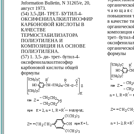
Jnformation Bulletin, N 31265/e, 20,
органическо
август 1973.
ч а ю щ а я с
(54) 3,5-ДИ- ТРЕТ- БУТИЛ-4-
повышения т
ОКСИФЕНИЛАЛКИЛТИОЭФИР
в качестве т
КАРБОНОВОЙ КИСЛОТЫ В
органическо
КАЧЕСТВЕ
композиция с
ТЕРМОСТАБИЛИЗАТОРА
трет- бутил-4
ПОЛИЭТИЛЕНА И
оксифенила
КОМПОЗИЦИЯ НА ОСНОВЕ
органическо
ПОЛИЭТИЛЕНА.
формулы
(57) 1. 3,5- ди- трет- бутил-4-
оксифенилалкилтиоэфир
карбоновой кислоты общей
формулы