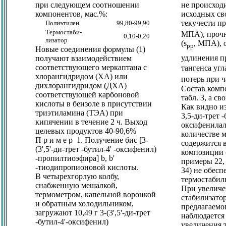
при следующем соотношении
не происход
компонентов, мас.%:
исходных св
текучести пр
Полиэтилен
99,80-99,90
Термостаби-
МПА), прочн
0,10-0,20
лизатор
(
s
, МПА), 
рр
Новые соединения формулы (1)
удлинения п
получают взаимодействием
соответствующего меркаптана с
тангенса угл
хлорангидридом (ХА) или
потерь при ч
дихлорангидридом (ДХА)
Состав комп
соответствующей карбоновой
табл. 3, а сво
кислоты в бензоле в присутствии
Как видно из
триэтиламина (ТЭА) при
3,5-ди-трет -
кипячении в течение 2 ч. Выход
оксифенилал
целевых продуктов 40-90,6%
количестве 
П р и м е р 1. Получение бис [3-
содержится 
(3',5'-ди-трет -бутил-4' -оксифенил)
композиции 
-пропилтиоэфира]
b, b
'
примеры 22, 2
-тиодипропионовой кислоты.
34) не обесп
В четырехгорлую колбу,
термостабил
снабженную мешалкой,
При увеличе
термометром, капельной воронкой
стабилизато
и обратным холодильником,
предлагаемо
загружают 10,49 г 3-(3',5'-ди-трет
наблюдается
-бутил-4'-оксифенил)
увеличения 