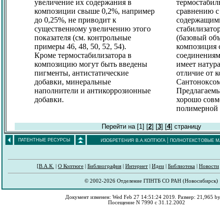
увеличение их содержания в
термостабил
композиции свыше 0,2%, например
сравнению с
до 0,25%, не приводит к
содержащими
существенному увеличению этого
стабилизато
показателя (см. контрольные
(базовый объ
примеры 46, 48, 50, 52, 54).
композиция 
Кроме термостабилизатора в
соединения
композицию могут быть введены
имеет натур
пигменты, антистатические
отличие от 
добавки, минеральные
Сантоноксом
наполнители и антикоррозионные
Предлагаемы
добавки.
хорошо совм
полимерной 
Перейти на [1]
[
2
]
[
3
]
[
4
]
страницу
|
ПАТЕНТНЫЕ РЕСУРСЫ
ИЗОБРЕТЕНИЯ В.А.КОПТЮГА
ПОЛНОТЕКСТОВЫЕ М
[
В.А.К.
|
О Коптюге
|
Библиография
|
Интернет
|
Идеи
|
Библиотека
|
Новости
© 2002-2026 Отделение ГПНТБ СО РАН (Новосибирск)
Документ изменен: Wed Feb 27 14:51:24 2019. Размер: 21,965 by
Посещение N 7990 с 31.12.2002