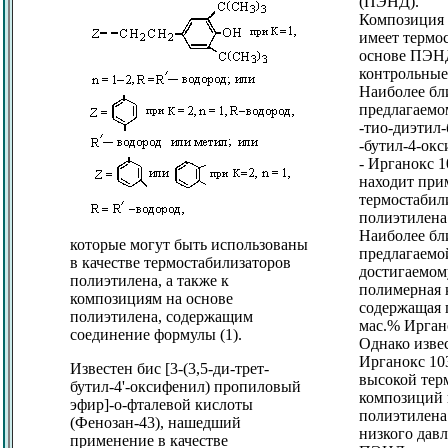
(ПЭНД).
Композиция
имеет термос
основе ПЭНД
контрольные
Наиболее бл
предлагаемом
-тио-диэтил-б
-бутил-4-ок
- Ирганокс 1
находит при
термостабил
полиэтилена 
Наиболее бл
которые могут быть использованы
предлагаемой
в качестве термостабилизаторов
достигаемом
полиэтилена, а также к
полимерная 
композициям на основе
содержащая 
полиэтилена, содержащим
мас.% Ирган
соединение формулы (1).
Однако изве
Ирганокс 10
Известен бис [3-(3,5-ди-трет-
высокой тер
бутил-4'-оксифенил) пропиловый
композиций 
эфир]-о-фталевой кислоты
полиэтилена
(Фенозан-43), нашедший
низкого дав
применение в качестве