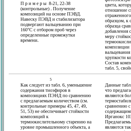
П р и м е р ы 8-21, 22-38
цвета, котор
(контрольные) . Получение
отношение с
композиций на основе ПЭВД.
отраженного
Навеску ПЭВД и стабилизатора
образцом, к 
подвергают вальцеванию при
образца сра
160°C с отбором проб через
добавления с
определенные промежутки
меру стойкос
времени.
термоокисли
композиции
вальцевания
хрупкости к
Состав комп
табл. 5, свойс
5
Как следует из табл. 6, уменьшение
Данные табл.
содержания тиоэфиров в
что предлаг
композициях ПЭНД по сравнению
являются бо
с предлагаемым количеством (см.
термостабил
контрольные примеры 45, 47, 49,
сравнению с
51, 53) не обеспечивает стойкости
содержащими
композиций к
Ирганокс 10
термоокислительному старению на
Предлагаем
уровне промышленного объекта, а
являются та