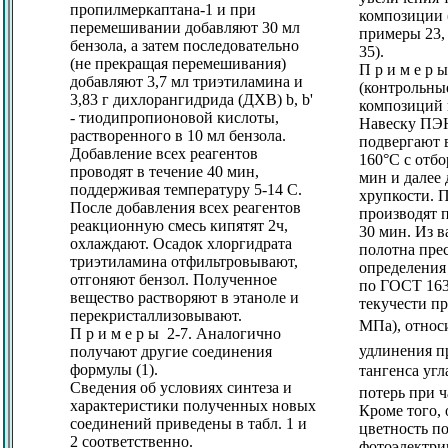
пропилмеркаптана-1 и при
композиции 
перемешивании добавляют 30 мл
примеры 23, 2
бензола, а затем последовательно
35).
(не прекращая перемешивания)
П р и м е р 
добавляют 3,7 мл триэтиламина и
(контрольны
3,83 г дихлорангидрида (ДХВ)
b, b
'
композиций 
- тиодипропионовой кислоты,
Навеску ПЭН
растворенного в 10 мл бензола.
подвергают 
Добавление всех реагентов
160°C с отбо
проводят в течение 40 мин,
мин и далее
поддерживая температуру 5-14 С.
хрупкости. 
После добавления всех реагентов
производят 
реакционную смесь кипятят 2ч,
30 мин. Из 
охлаждают. Осадок хлоргидрата
полотна пре
триэтиламина отфильтровывают,
определения
отгоняют бензол. Полученное
по ГОСТ 163
вещество растворяют в этаноле и
текучести пр
перекристаллизовывают.
МПа), относ
П р и м е р ы 2-7. Аналогично
удлинения п
получают другие соединения
формулы (1).
тангенса угл
Сведения об условиях синтеза и
потерь при ч
характеристики полученных новых
Кроме того,
соединений приведены в табл. 1 и
цветность по
2 соответственно.
фотоэлектри