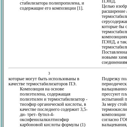
ПЭНД.
стабилизатора полипропилена, и
Целью изобр
содержащие его композиции [1].
расширение 
термостабили
серусодержа
которые бы 
термостабил
композициях
ПЭНД, а та
термостабил
Поставленна
новыми хим
соединениям
3
которые могут быть использованы в
Подрезку по
качестве термостабилизаторов ПЭ.
периодически
Композиция на основе
вальцованно
полиэтилена, содержащая
прессуют пл
полиэтилен и термостабилизатор -
испытаний п
тиоэфир органической кислоты, в
За меру стой
качестве последнего содержит 3,5-
термоокисли
ди- трет- бутил-4-
композиции
оксифенилалкилтиоэфир
согласно ГО
карбоновой кислоты формулы (1)
вальцевания,