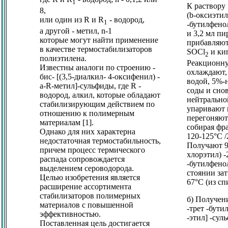
1
К раствору 
8,
(
b
-оксиэтил)
или один из R и R
- водород,
1
-бутилфенол
а другой - метил, n-1
и 3,2 мл п
которые могут найти применение
прибавляют 
в качестве термостабилизаторов
SOCl
и кип
2
полиэтилена.
Реакционну
Известны аналоги по строению -
охлаждают
бис- [(3,5-диалкил- 4-оксифенил) -
водой, 5%-
a
-R-метил]-сульфиды, где R -
соды и сно
водород, алкил, которые обладают
нейтрально
стабилизирующим действием по
упаривают 
отношению к полимерным
перегоняют
материалам [1].
собирая фра
Однако для них характерна
120-125°C /
недостаточная термостабильность,
Получают 9,
причем процесс термического
хлорэтил) -2
распада сопровождается
-бутилфено
выделением сероводорода.
стоянии зат
Целью изобретения является
67°C (из сп
расширение ассортимента
стабилизаторов полимерных
б) Получени
материалов с повышенной
-трет -бути
эффективностью.
-этил] -сул
Поставленная цель достигается