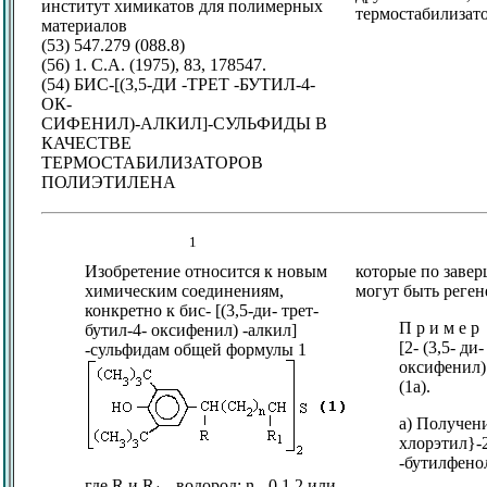
институт химикатов для полимерных
термостабилизат
материалов
(53) 547.279 (088.8)
(56) 1. С.А. (1975), 83, 178547.
(54) БИС-[(3,5-ДИ -ТРЕТ -БУТИЛ-4-
ОК-
СИФЕНИЛ)-АЛКИЛ]-СУЛЬФИДЫ В
КАЧЕСТВЕ
ТЕРМОСТАБИЛИЗАТОРОВ
ПОЛИЭТИЛЕНА
1
Изобретение относится к новым
которые по заве
химическим соединениям,
могут быть реге
конкретно к бис- [(3,5-ди- трет-
П р и м е р
бутил-4- оксифенил) -алкил]
[2- (3,5- ди
-сульфидам общей формулы 1
оксифенил) 
(1a).
а) Получени
хлорэтил}-2
-бутилфено
где R и R
- водород; n - 0,1,2 или