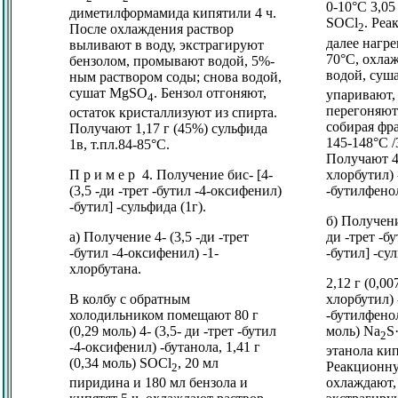
0-10°C 3,05
диметилформамида кипятили 4 ч.
SOCl
. Ре
2
После охлаждения раствор
далее нагре
выливают в воду, экстрагируют
70°C, охла
бензолом, промывают водой, 5%-
водой, суш
ным раствором соды; снова водой,
сушат MgSO
. Бензол отгоняют,
упаривают,
4
перегоняют
остаток кристаллизуют из спирта.
собирая фра
Получают 1,17 г (45%) сульфида
145-148°C /
1в, т.пл.84-85°C.
Получают 4,
хлорбутил) 
П р и м е р 4. Получение бис- [4-
-бутилфено
(3,5 -ди -трет -бутил -4-оксифенил)
-бутил] -сульфида (1г).
б) Получение
ди -трет -б
а) Получение 4- (3,5 -ди -трет
-бутил] -су
-бутил -4-оксифенил) -1-
хлорбутана.
2,12 г (0,00
хлорбутил) 
В колбу с обратным
-бутилфенол
холодильником помещают 80 г
моль) Na
S
(0,29 моль) 4- (3,5- ди -трет -бутил
2
-4-оксифенил) -бутанола, 1,41 г
этанола кип
(0,34 моль) SOCl
, 20 мл
Реакционну
2
охлаждают,
пиридина и 180 мл бензола и