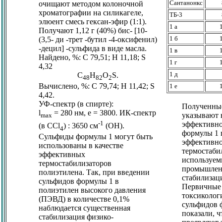
Сантанонкс
очищают методом колоночной
хроматографии на силикагеле,
ТБ-3
элюент смесь гексан-эфир (1:1).
1 а
Получают 1,12 г (40%) бис- [10-
1 б
(3,5- ди -трет -бутил -4-оксифенил)
-децил] -сульфида в виде масла.
1 в
Найдено, %: С 79,51; Н 11,18; S
1 г
4,32
1 д
C
H
O
S.
48
82
2
Вычислено, %: С 79,74; Н 11,42; S
1 е
4,42.
УФ-спектр (в спирте):
Полученны
l
= 280 нм,
e
= 3800. ИК-спектр
указывают 
max
-1
эффективно
(в CCl
) : 3650 см
(ОН).
4
формулы 1 
Сульфиды формулы 1 могут быть
эффективн
использованы в качестве
термостаби
эффективных
используем
термостабилизаторов
промышлен
полиэтилена. Так, при введении
стабилиза
сульфидов формулы 1 в
Первичные
полиэтилен высокого давления
токсиколог
(ПЭВД) в количестве 0,1%
сульфидов 
наблюдается существенная
показали, ч
стабилизация физико-