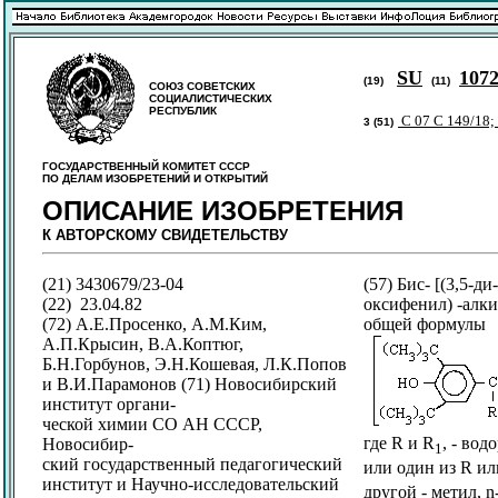
SU
10
(19)
(11)
СОЮЗ СОВЕТСКИХ
СОЦИАЛИСТИЧЕСКИХ
РЕСПУБЛИК
C 07 C 149/18
3 (51)
ГОСУДАРСТВЕННЫЙ КОМИТЕТ СССР
ПО ДЕЛАМ ИЗОБРЕТЕНИЙ И ОТКРЫТИЙ
ОПИСАНИЕ ИЗОБРЕТЕНИЯ
К АВТОРСКОМУ СВИДЕТЕЛЬСТВУ
(21) 3430679/23-04
(57) Бис- [(3,5-ди
(22) 23.04.82
оксифенил) -алк
(72) А.Е.Просенко, А.М.Ким,
общей формулы
А.П.Крысин, В.А.Коптюг,
Б.Н.Горбунов, Э.Н.Кошевая, Л.К.Попов
и В.И.Парамонов (71) Новосибирский
институт органи-
ческой химии СО АН СССР,
где R и R
, - вод
Новосибир-
1
ский государственный педагогический
или один из R ил
институт и Научно-исследовательский
другой - метил, n