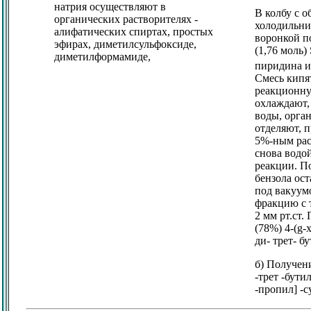
натрия осуществляют в
В колбу с 
органических растворителях -
холодильни
алифатических спиртах, простых
воронкой п
эфирах, диметилсульфоксиде,
(1,76 моль)
диметилформамиде,
пиридина и
Смесь кипят
реакционну
охлаждают,
воды, орга
отделяют, 
5%-ным рас
снова водо
реакции. П
бензола ос
под вакуум
фракцию с т
2 мм рт.ст.
(78%) 4-(
g
-
ди- трет- б
б) Получени
-трет -бути
-пропил] -с