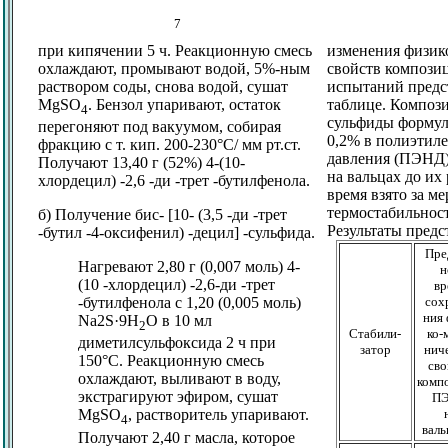
7
при кипячении 5 ч. Реакционную смесь
изменения физик
охлаждают, промывают водой, 5%-ным
свойств композиц
раствором соды, снова водой, сушат
испытаний предс
MgSO
. Бензол упаривают, остаток
таблице. Композ
4
сульфиды формул
перегоняют под вакуумом, собирая
0,2% в полиэтиле
фракцию с т. кип. 200-230°C/ мм рт.ст.
давления (ПЭНД)
Получают 13,40 г (52%) 4-(10-
на вальцах до их
хлордецил) -2,6 -ди -трет -бутилфенола.
время взято за ме
термостабильнос
б) Получение бис- [10- (3,5 -ди -трет
Результаты предс
-бутил -4-оксифенил) -децил] -сульфида.
Пре
Нагревают 2,80 г (0,007 моль) 4-
н
(10 -хлордецил) -2,6-ди -трет
вр
сох
-бутилфенола с 1,20 (0,005 моль)
ния 
Na2S·9Н
О в 10 мл
2
Стабили-
ко-
диметилсульфоксида 2 ч при
затор
нич
150°C. Реакционную смесь
сво
охлаждают, выливают в воду,
комп
экстрагируют эфиром, сушат
П
MgSO
, растворитель упаривают.
4
валь
Получают 2,40 г масла, которое