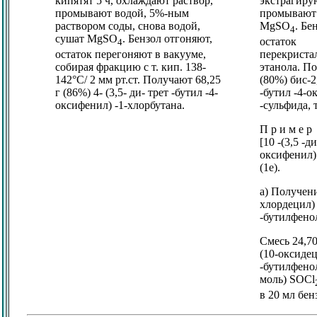
экстрагиру
кипятят 5 ч, охлаждают раствор,
промывают 
промывают водой, 5%-ным
MgSO
. Бе
раствором соды, снова водой,
4
сушат MgSO
. Бензол отгоняют,
остаток
4
перекриста
остаток перегоняют в вакууме,
этанола. По
собирая фракцию с т. кип. 138-
(80%) бис-2,
142°C/ 2 мм рт.ст. Получают 68,25
-бутил -4-о
г (86%) 4- (3,5- ди- трет -бутил -4-
-сульфида, 
оксифенил) -1-хлорбутана.
П р и м е р
[10 -(3,5 -д
оксифенил)
(1e).
а) Получени
хлордецил) 
-бутилфено
Смесь 24,70
(10-оксидец
-бутилфенол
моль) SOCl
в 20 мл бен