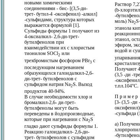
новыми химическими
Раствор 7,27
соединениями - бис- [(3,5-ди-
(
b
-хлорэтил)
трет- бутил-4 -оксифенил) -алкил]
-бутилфенол
-сульфидами, структура которых
моль) Na
S
2
выражается формулой [1].
этанола кип
Сульфиды формулы 1 получают из
реакционно
4-оксиалкил- 2,6-ди-трет-
этанол, ост
бутилфенолов при
эфиром, эк
взаимодействии их с хлористым
водой и с
тионилом SОСl
или
2
упаривания
трехбромистым фосфором PBr
с
3
кристаллизу
последующим нагреванием
Получают 4,
образующихся галоидалкил-2,6-
(3,5 -ди -тр
ди-трет- бутилфенолов с
-оксифенил)
сульфидом натрия Na
S. Выход
т.пл.104°C.
2
продуктов 40-94%.
П р и м е р
В случае необходимости хлор и
[3- (3,5 -ди
бромалкил-2,6- ди-трет-
оксифенил)
бутилфенолы могут быть
-сульфида (
переведены в йодопроизводные,
которые при нагревании с Na
S
2
а) Получени
гладко дают сульфиды формулы 1.
хлорпропил)
Реакцию галоидалкил- 2,6-ди-
-бутилфено
трет- бутилфенолов с сульфидом