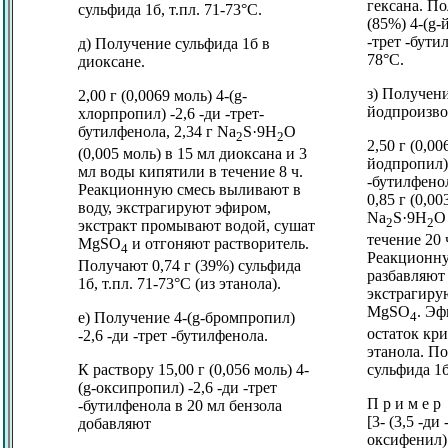
гексана. По
сульфида 1б, т.пл. 71-73°C.
(85%) 4-(
g
-
-трет -бутил
д) Получение сульфида 1б в
78°C.
диоксане.
з) Получени
2,00 г (0,0069 моль) 4-(
g
-
йодпроизво
хлорпропил) -2,6 -ди -трет-
бутилфенола, 2,34 г Na
S·9Н
О
2
2
2,50 г (0,00
(0,005 моль) в 15 мл диоксана и 3
йодпропил) 
мл воды кипятили в течение 8 ч.
-бутилфено
Реакционную смесь выливают в
0,85 г (0,00
воду, экстрагируют эфиром,
Na
S·9Н
О
2
2
экстракт промывают водой, сушат
течение 20 
MgSO
и отгоняют растворитель.
4
Реакционну
Получают 0,74 г (39%) сульфида
разбавляют
1б, т.пл. 71-73°C (из этанола).
экстрагиру
MgSO
. Эф
4
е) Получение 4-(
g
-бромпропил)
остаток кр
-2,6 -ди -трет -бутилфенола.
этанола. По
сульфида 1б,
К раствору 15,00 г (0,056 моль) 4-
(
g
-оксипропил) -2,6 -ди -трет
П р и м е р
-бутилфенола в 20 мл бензола
[3- (3,5 -ди
добавляют
оксифенил) 