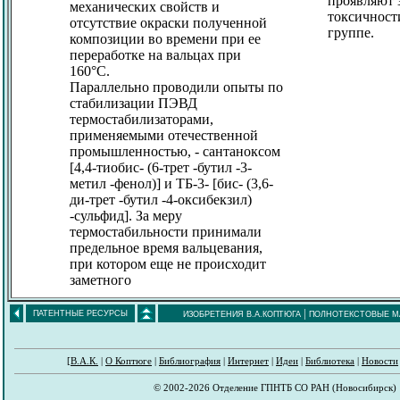
проявляют 
механических свойств и
токсичности
отсутствие окраски полученной
группе.
композиции во времени при ее
переработке на вальцах при
160°C.
Параллельно проводили опыты по
стабилизации ПЭВД
термостабилизаторами,
применяемыми отечественной
промышленностью, - сантаноксом
[4,4-тиобис- (6-трет -бутил -3-
метил -фенол)] и ТБ-3- [бис- (3,6-
ди-трет -бутил -4-оксибекзил)
-сульфид]. За меру
термостабильности принимали
предельное время вальцевания,
при котором еще не происходит
заметного
|
ПАТЕНТНЫЕ РЕСУРСЫ
ИЗОБРЕТЕНИЯ В.А.КОПТЮГА
ПОЛНОТЕКСТОВЫЕ М
[
В.А.К.
|
О Коптюге
|
Библиография
|
Интернет
|
Идеи
|
Библиотека
|
Новости
© 2002-2026 Отделение ГПНТБ СО РАН (Новосибирск)