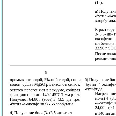
(1в).
а) Получение
-бутил -4-о
хлорбутана.
К раствору 
3- 3,5- ди- 
оксифенил -
мл бензола
33,90 г SOC
После охла
реакционны
5
промывают водой, 5%-ной содой, снова
б) Получение бис-
водой, сушат MgSO
. Бензол отгоняют,
-бутил -4-оксифен
4
-сульфида.
остаток перегоняют в вакууме, собирая
Нагреванием
фракцию с т. кип. 140-145°C/1 мм рт.ст.
моль) 4- (3,
Получают 64,80 г (90%) 3- (3,5 -ди -трет
-4-оксифени
-бутил -4-оксифенил) -1-хлорбутана.
24,00 г (0,1
б) Получение бис- [3- (3,5 -ди -трет
в 140 мл д