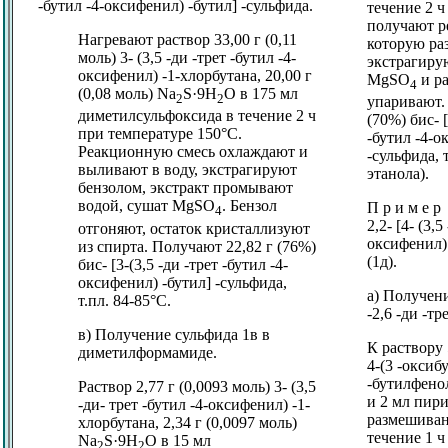
-бутил -4-оксифенил) -бутил] -сульфида.
течение 2 ч
получают р
Нагревают раствор 33,00 г (0,11
которую ра
моль) 3- (3,5 -ди -трет -бутил -4-
экстрагиру
оксифенил) -1-хлорбутана, 20,00 г
MgSO
и ра
4
(0,08 моль) Na
S·9Н
О в 175 мл
2
2
упаривают.
диметилсульфоксида в течение 2 ч
(70%) бис- [
при температуре 150°C.
-бутил -4-о
Реакционную смесь охлаждают и
-сульфида, т
выливают в воду, экстрагируют
этанола).
бензолом, экстракт промывают
водой, сушат MgSO
. Бензол
П р и м е р
4
2,2- [4- (3,5
отгоняют, остаток кристаллизуют
оксифенил) 
из спирта. Получают 22,82 г (76%)
(1д).
бис- [3-(3,5 -ди -трет -бутил -4-
оксифенил) -бутил] -сульфида,
а) Получени
т.пл. 84-85°C.
-2,6 -ди -т
в) Получение сульфида 1в в
К раствору 
диметилформамиде.
4-(3 -оксибу
-бутилфенол
Раствор 2,77 г (0,0093 моль) 3- (3,5
и 2 мл пир
-ди- трет -бутил -4-оксифенил) -1-
размешиван
хлорбутана, 2,34 г (0,0097 моль)
течение 1 ч
Na
S·9Н
О в 15 мл
2
2