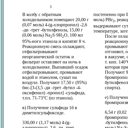
3
В колбу с обратным
постепенно при 0-
холодильником помещают 20,00 г
моль) PBr
, реак
3
(0,07 моль) 4-(
g
-хлорпропил) -2,6
выдерживают сут
-ди -трет -бутилфенола, 15,00 г
температуре, зате
(0,06 моль) Na
S·9Н
О, 100 мл
После охла
2
2
95%-ного этанола и кипятят 8 ч.
реакционну
Реакционную смесь охлаждают,
промывают 
отфильтровывают
отгоняют, 
неорганический остаток и
в вакууме,
фильтрат оставляют на ночь в
т. кип. 140°
холодильнике. Выпавший осадок
которая при
отфильтровывают, промывают
Получают 9,
водой и этанолом, сушат на
бромпропил)
воздухе. Получают 17,50 г (95%)
бутилфенола
бис-[3-(3,5 -ди -трет -бутил -4-
спирта).
оксифенил) -пропил] -сульфида,
е) Получени
т.пл. 71-73°C (из этанола).
бромпроизв
в) Получение сульфида 1б в
6,54 г (0,02
диметилсульфоксиде.
бромпропил)
330,00 г (1,17 моль) 4-(
g
-
-бутилфенол
хлорпропил) -2,6 -ди -трет
моль) Na
S