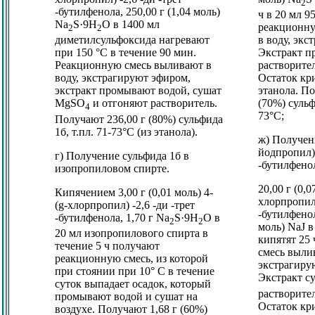
2
-бутилфенола, 250,00 г (1,04 моль)
ч в 20 мл 9
Na
S·9Н
О в 1400 мл
реакционну
2
2
диметилсульфоксида нагревают
в воду, экс
при 150 °C в течение 90 мин.
Экстракт п
Реакционную смесь выливают в
растворите
воду, экстрагируют эфиром,
Остаток кр
экстракт промывают водой, сушат
этанола. По
MgSO
и отгоняют растворитель.
(70%) сульф
4
73°C;
Получают 236,00 г (80%) сульфида
1б, т.пл. 71-73°C (из этанола).
ж) Получен
йодпропил) 
г) Получение сульфида 1б в
-бутилфено
изопропиловом спирте.
20,00 г (0,0
Кипячением 3,00 г (0,01 моль) 4-
хлорпропил)
(
g
-хлорпропил) -2,6 -ди -трет
-бутилфенол
-бутилфенола, 1,70 г Na
S·9Н
О в
2
2
моль) NaJ в
20 мл изопропилового спирта в
кипятят 25
течение 5 ч получают
смесь вылив
реакционную смесь, из которой
экстрагиру
при стоянии при 10° C в течение
Экстракт 
суток выпадает осадок, который
растворите
промывают водой и сушат на
Остаток кр
воздухе. Получают 1,68 г (60%)