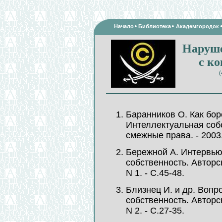
•
•
Начало
Библиотека
Академгородок
Наруше
с к
(
Баранников О. Как бор
Интеллектуальная собс
смежные права. - 2003. 
Бережной А. Интервью 
собственность. Авторск
N 1. - С.45-48.
Близнец И. и др. Вопр
собственность. Авторск
N 2. - С.27-35.