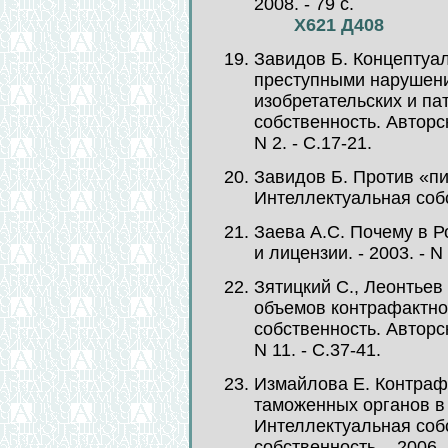
2008. - 79 с.
Х621 Д408
Завидов Б. Концептуа
преступными нарушени
изобретательских и па
собственность. Авторск
N 2. - С.17-21.
Завидов Б. Против «пи
Интеллектуальная собст
Заева А.С. Почему в Р
и лицензии. - 2003. - N 
Зятицкий С., Леонтьев
объемов контрафактно
собственность. Авторск
N 11. - С.37-41.
Измайлова Е. Контраф
таможенных органов в 
Интеллектуальная со
собственность. - 2006. 