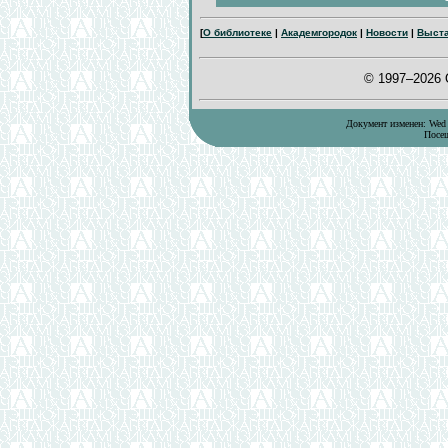
[
О библиотеке
|
Академгородок
|
Новости
|
Выст
© 1997–2026
Документ изменен: Wed J
Посещ