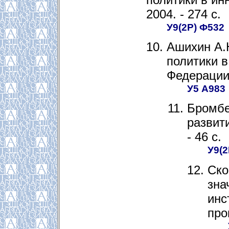
2004. - 274 с.
У9(2Р) Ф532
Ашихин А.
политики в
Федерации. 
У5 А983
Бромбе
развити
- 46 с.
У9(2
Ско
зна
инс
про