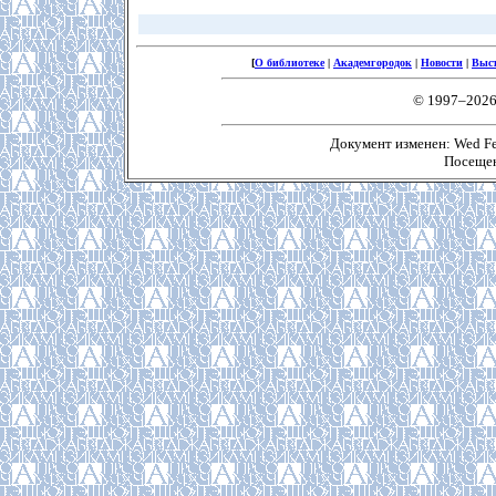
[
О библиотеке
|
Академгородок
|
Новости
|
Выс
© 1997–2026
Документ изменен: Wed Feb
Посещен