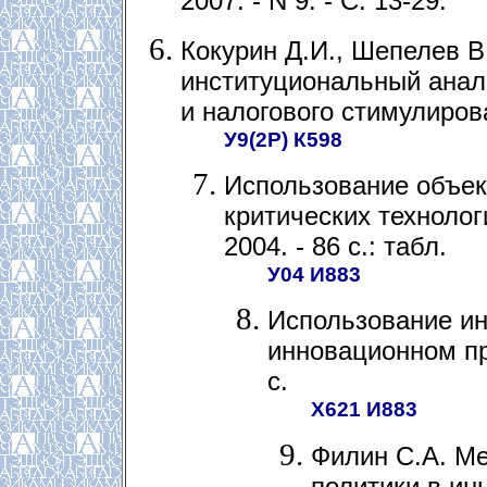
2007. - N 9. - С. 13-29.
Кокурин Д.И., Шепелев В
институциональный анал
и налогового стимулирован
У9(2Р) К598
Использование объек
критических технолог
2004. - 86 с.: табл.
У04 И883
Использование ин
инновационном пре
с.
Х621 И883
Филин С.А. М
политики в ин