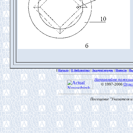
[
Начало
|
О библиотеке
|
Академгородок
|
Новости
|
Вы
Направляйте пожелан
© 1997-2006
Отде
Посещение "Указателя из