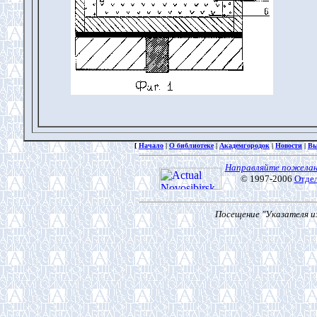
[
Начало
|
О библиотеке
|
Академгородок
|
Новости
|
Вы
Направляйте пожелан
© 1997-2006
Отде
Посещение "Указателя из