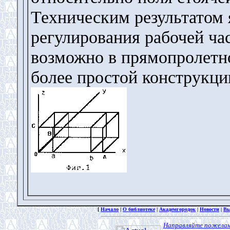
Техническим результатом 
регулирования рабочей ча
возможно в прямопролетно
более простой конструкции.
[
Начало
|
О библиотеке
|
Академгородок
|
Новости
|
Вы
Направляйте пожелан