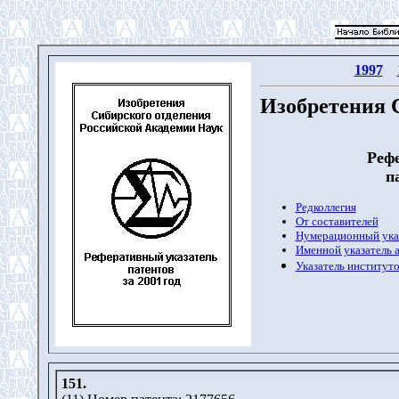
1997
Изобретения 
Реф
п
Редколлегия
От составителей
Нумерационный ука
Именной указатель 
Указатель институто
151.