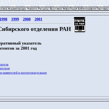
1998
1999
2000
2001
Сибирского отделения РАН
еративный указатель
атентов за 2001 год
затель
авторов
в-заявителей и патентовладельцев