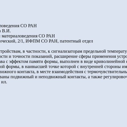
иаловедения СО РАН
в В.И.
 и материаловедения СО РАН
демический, 2/1, ИФПМ СО РАН, патентный отдел
тройствам, в частности, к сигнализаторам предельной температ
ости и точности показаний, расширение сферы применения устр
ава с эффектом памяти формы, выполнен в виде криволинейной
й формы, в наивысшей точке которой с внутренней стороны име
движного контакта, в месте взаимодействия с термочувствитель
ованы подвижный и неподвижный контакты, а также регулирово
 ил.