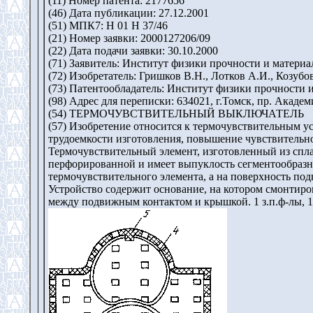
(11) Номер патента: 2177656
(46) Дата публикации: 27.12.2001
(51) МПК7: H 01 H 37/46
(21) Номер заявки: 2000127206/09
(22) Дата подачи заявки: 30.10.2000
(71) Заявитель: Институт физики прочности и матер
(72) Изобретатель: Гришков В.Н., Лотков А.И., Козубо
(73) Патентообладатель: Институт физики прочности
(98) Адрес для переписки: 634021, г.Томск, пр. Ака
(54) ТЕРМОЧУВСТВИТЕЛЬНЫЙ ВЫКЛЮЧАТЕЛЬ
(57) Изобретение относится к термочувствительным ус
трудоемкости изготовления, повышение чувствительн
Термочувствительный элемент, изготовленный из спл
перфорированной и имеет выпуклость сегментообразно
термочувствительного элемента, а на поверхность по
Устройство содержит основание, на котором смонтир
между подвижным контактом и крышкой. 1 з.п.ф-лы, 1