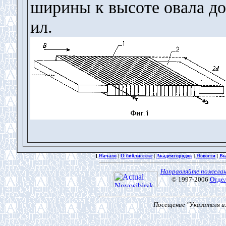
ширины к высоте овала до
ил.
[
Начало
|
О библиотеке
|
Академгородок
|
Новости
|
Вы
Направляйте пожелан
© 1997-2006
Отде
Посещение "Указателя из