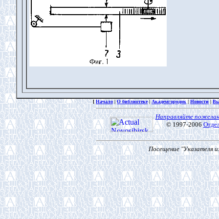
[
Начало
|
О библиотеке
|
Академгородок
|
Новости
|
Вы
Направляйте пожелан
© 1997-2006
Отде
Посещение "Указателя из