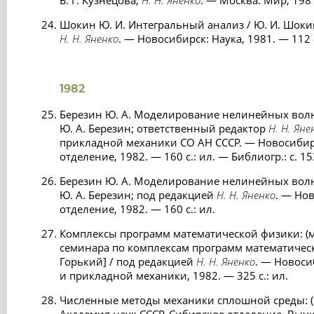
Б. Г. Кузнецова,
Н. Н. Яненко
. — Москва: Мир, 1981
Шокин Ю. И. Интегральный анализ / Ю. И. Шоки
Н. Н. Яненко
. — Новосибирск: Наука, 1981. — 112 
1982
Березин Ю. А. Моделирование нелинейных волн
Ю. А. Березин; ответственный редактор
Н. Н. Яне
прикладной механики СО АН СССР. — Новосибирс
отделение, 1982. — 160 с.: ил. — Библиогр.: с. 1
Березин Ю. А. Моделирование нелинейных волн
Ю. А. Березин; под редакцией
Н. Н. Яненко
. — Но
отделение, 1982. — 160 с.: ил.
Комплексы программ математической физики: (м
семинара по комплексам программ математическо
Горький] / под редакцией
Н. Н. Яненко
. — Новоси
и прикладной механики, 1982. — 325 с.: ил.
Численные методы механики сплошной среды: (