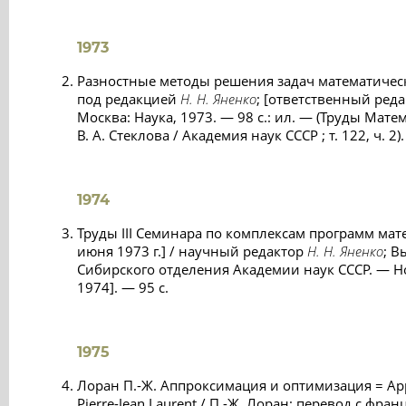
1973
Разностные методы решения задач математическ
под редакцией
Н. Н. Яненко
; [ответственный реда
Москва: Наука, 1973. — 98 с.: ил. — (Труды Мат
В. А. Стеклова / Академия наук СССР ; т. 122, ч. 2
1974
Труды III Семинара по комплексам программ мат
июня 1973 г.] / научный редактор
Н. Н. Яненко
; 
Сибирского отделения Академии наук СССР. — Но
1974]. — 95 с.
1975
Лоран П.-Ж. Аппроксимация и оптимизация = Appr
Pierre-Jean Laurent / П.-Ж. Лоран; перевод с фран