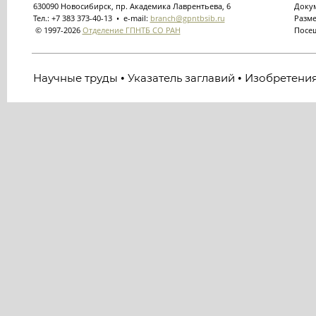
630090 Новосибирск, пр. Академика Лаврентьева, 6
Докум
Тел.: +7 383 373-40-13 • e-mail:
branch@gpntbsib.ru
Разме
© 1997-2026
Отделение ГПНТБ СО РАН
Посещ
Научные труды
Указатель заглавий
Изобретени
•
•