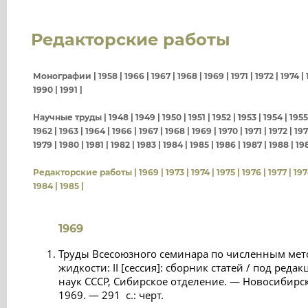
Редакторские работы
Монографии |
1958
|
1966
|
1967
|
1968
|
1969
|
1971
|
1972
|
1974
|
1990
|
1991
|
Научные труды |
1948
|
1949
|
1950
|
1951
|
1952
|
1953
|
1954
|
1955
1962
|
1963
|
1964
|
1966
|
1967
|
1968
|
1969
|
1970
|
1971
|
1972
|
19
1979
|
1980
|
1981
|
1982
|
1983
|
1984
|
1985
|
1986
|
1987
|
1988
|
19
Редакторские работы |
1969
|
1973
|
1974
|
1975
|
1976
|
1977
|
197
1984
|
1985
|
1969
Труды Всесоюзного семинара по численным мет
жидкости: II [сессия]: сборник статей / под реда
наук СССР, Сибирское отделение. — Новосибирск
1969. — 291 с.: черт.