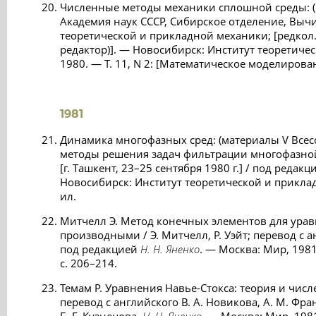
Численные методы механики сплошной среды: (
Академия наук СССР, Сибирское отделение, Выч
теоретической и прикладной механики; [редкол
редактор)]. — Новосибирск: Институт теоретиче
1980. — Т. 11, N 2: [Математическое моделировани
1981
Динамика многофазных сред: (материалы V Все
методы решения задач фильтрации многофазно
[г. Ташкент, 23–25 сентября 1980 г.] / под редак
Новосибирск: Институт теоретической и приклад
ил.
Митчелл Э. Метод конечных элементов для ура
производными / Э. Митчелл, Р. Уэйт; перевод с а
под редакцией
Н. Н. Яненко
. — Москва: Мир, 1981
с. 206–214.
Темам Р. Уравнения Навье-Стокса: теория и числ
перевод с английского В. А. Новикова, А. М. Фра