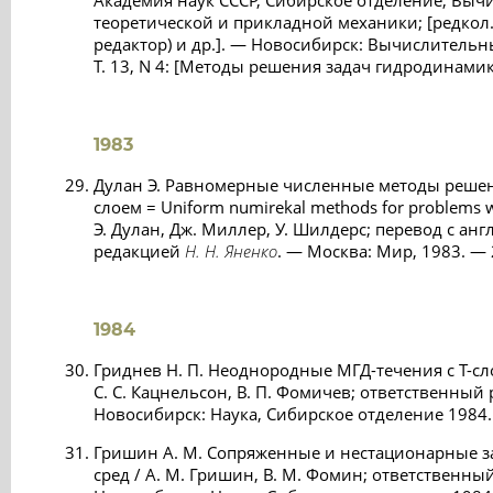
Академия наук СССР, Сибирское отделение, Выч
теоретической и прикладной механики; [редкол
редактор) и др.]. — Новосибирск: Вычислительн
Т. 13, N 4: [Методы решения задач гидродинамики
1983
Дулан Э. Равномерные численные методы решен
слоем = Uniform numirekal methods for problems wit
Э. Дулан, Дж. Миллер, У. Шилдерс; перевод с анг
редакцией
Н. Н. Яненко
. — Москва: Мир, 1983. — 
1984
Гриднев Н. П. Неоднородные МГД-течения с Т-сло
С. С. Кацнельсон, В. П. Фомичев; ответственный
Новосибирск: Наука, Сибирское отделение 1984.
Гришин А. М. Сопряженные и нестационарные 
сред / А. М. Гришин, В. М. Фомин; ответственны