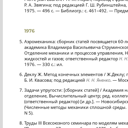
Р. А. Звягина; под редакцией Г. Ш. Рубинштейна,
1975. — 496 с. — Библиогр.: с. 461–492. — Предм. 
1976
Аэромеханика: сборник статей посвящается 60-
академика Владимира Васильевича Струминского
Отделение механики и процессов управления, Н
жидкостей и газов; ответственный редактор
Н. Н
1976. — 330 с.: ил.
Деклу Ж. Метод конечных элементов / Ж.Деклу; 
Б. И. Квасова; под редакцией
Н. Н. Яненко
. — Моск
Задачи упругости: [сборник статей] / Академия 
отделение, Вычислительный центр; ред. коллегия
(ответственный редактор) [и др.]. — Новосибирск
(Численные методы механики сплошной среды. С
N 5).
Труды III Всесоюзного семинара по моделям ме