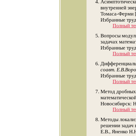
Асимптотически
внутренней эне
Томаса-Ферми 
Избранные труды
Полный тек
Вопросы модуль
задачах матема
Избранные труды
Полный тек
Дифференциальн
соавт. Е.В.Вор
Избранные труды
Полный тек
Метод дробных
математической
Новосибирск: На
Полный тек
Методы локализ
решении задач 
Е.В.,
Яненко Н.