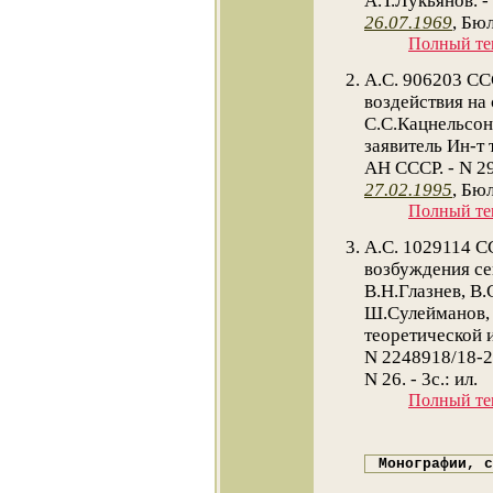
А.Т.Лукьянов. -
26.07.1969
, Бюл
Полный тек
А.С. 906203 СС
воздействия на 
С.С.Кацнельсон
заявитель Ин-т
АН СССР. - N 29
27.02.1995
, Бюл
Полный тек
А.С. 1029114 С
возбуждения сей
В.Н.Глазнев, В.
Ш.Сулейманов, 
теоретической 
N 2248918/18-25
N 26. - 3с.: ил.
Полный тек
Монографии, с