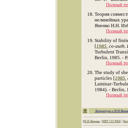
Полный тек
Теория совмест
нелинейных ура
Яненко Н.Н. Изб
Полный тек
Stability of fini
[
1985
, co-auth.
Turbulent Trans
Berlin, 1985. - P
Полный тек
The study of she
particles [
1985
,
Laminar-Turbule
1984). - Berlin, 
Полный тек
Литература о Н.Н.Янен
[
Н.Н.Яненко
|
ИВТ СО РАН
|
Чит