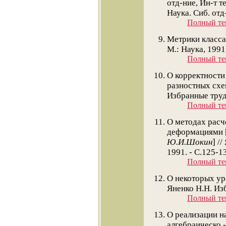
отд-ние, Ин-т т
Наука. Сиб. отд-
Полный тек
Метрики класса 
М.: Наука, 1991.
Полный тек
О корректност
разностных схе
Избранные труды
Полный тек
О методах расч
деформациями 
Ю.И.Шокин
] /
1991. - С.125-1
Полный тек
О некоторых ур
Яненко Н.Н. Изб
Полный тек
О реализации н
алгебраическо 