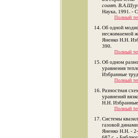
соавт. В.А.Шу
Наука, 1991. - С
Полный тек
Об одной моди
несжимаемой ж
Яненко Н.Н. Изб
390.
Полный тек
Об одном разно
уравнения тепл
Избранные труды
Полный тек
Разностная схе
уравнений вязко
Н.Н. Избранные 
Полный тек
Системы квазил
газовой динами
Яненко Н.Н.
- 2-
687 с. - Библиог