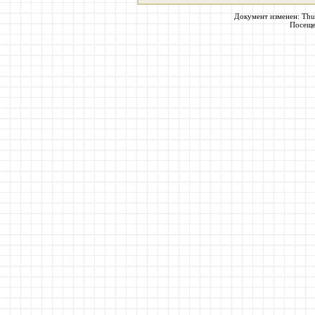
Документ изменен: Thu J
Посеще