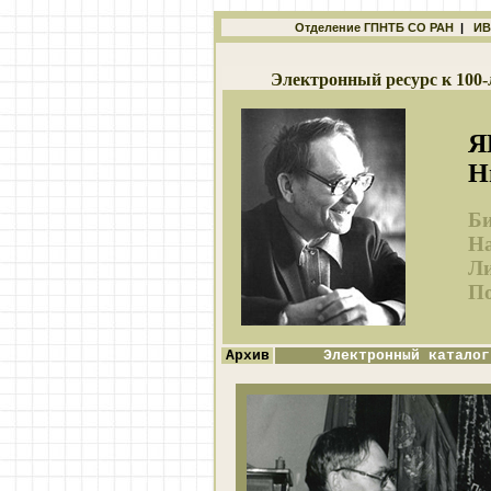
Отделение ГПНТБ СО РАН
|
ИВ
Электронный ресурс к 100-
Я
Н
Би
На
Ли
По
Архив
Электронный каталог