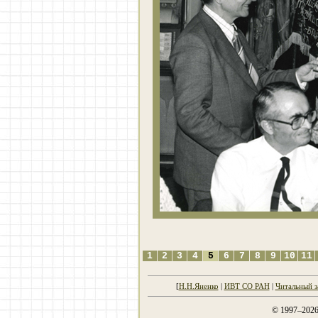
1
2
3
4
5
6
7
8
9
10
11
[
Н.Н.Яненко
|
ИВТ СО РАН
|
Читальный 
© 1997–202