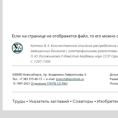
Если на странице не отображется файл, то его можно
Коптюг В. А. Количественное описание распределения 
замещенных бензолов с электрофильными реагентами
О. Ю. Рогожникова // Известия Академии наук СССР. Сер
C. 1297–1300.
630090 Новосибирск, пр. Академика Лаврентьева, 6
Докум
Тел.: +7 383 373-40-13 • e-mail:
branch@gpntbsib.ru
Разме
© 1997-2021
Отделение ГПНТБ СО РАН
Посещ
Труды
Указатель заглавий
Cоавторы
Изобрете
•
•
•