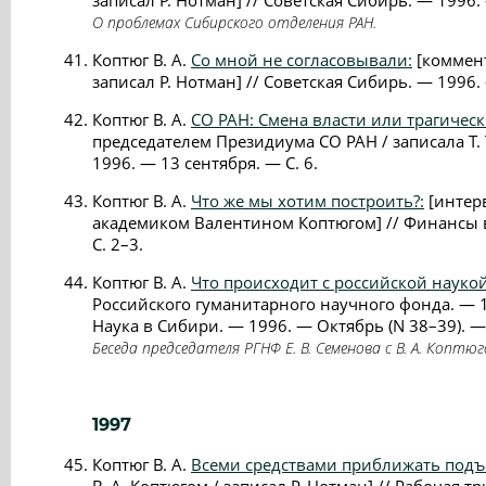
записал Р. Нотман] // Советская Сибирь. — 1996. 
О проблемах Сибирского отделения РАН.
Коптюг В. А.
Со мной не согласовывали:
[коммент
записал Р. Нотман] // Советская Сибирь. — 1996.
Коптюг В. А.
СО РАН: Смена власти или трагичес
председателем Президиума СО РАН / записала Т. 
1996. — 13 сентября. — С. 6.
Коптюг В. А.
Что же мы хотим построить?:
[интер
академиком Валентином Коптюгом] // Финансы в
С. 2–3.
Коптюг В. А.
Что происходит с российской науко
Российского гуманитарного научного фонда. — 1
Наука в Сибири. — 1996. — Октябрь (N 38–39). — 
Беседа председателя РГНФ Е. В. Семенова с В. А. Коптю
1997
Коптюг В. А.
Всеми средствами приближать подъ