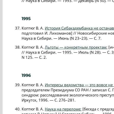
// Наука в Сибири. — 1993. — Декабрь (N 50). — С
1995
Коптюг В. А.
История Сибакадембанка не останав
подготовил И. Лихоманов] // Новосибирские ново
Наука в Сибири. — Июнь (N 23–23). — С. 7.
Коптюг В. А.
Льготы — конкретным проектам:
[ин
// Наука в Сибири. — 1995. — Июль (N 28). — С. 
N 125. — С. 2.
1996
Коптюг В. А.
Интересы ведомства — это вовсе не
председателем Президиума СО РАН / записал С. 
синдром: расследование экологического преступ
Иркутск, 1996. — С. 276–281.
Коптюг В. А.
Наука на переломе:
[беседа с предс