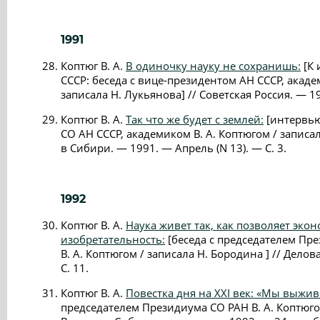
1991
Коптюг В. А.
В одиночку науку не сохранишь:
[К 
СССР: беседа с вице-президентом АН СССР, акаде
записала Н. Лукьянова] // Советская Россия. — 1
Коптюг В. А.
Так что же будет с землей:
[интервью
СО АН СССР, академиком В. А. Коптюгом / записа
в Сибири. — 1991. — Апрель (N 13). — С. 3.
1992
Коптюг В. А.
Наука живет так, как позволяет эко
изобретательность:
[беседа с председателем Пр
В. А. Коптюгом / записала Н. Бородина ] // Дело
С. 11.
Коптюг В. А.
Повестка дня на XXI век: «Мы выживе
председателем Президиума СО РАН В. А. Коптюгом