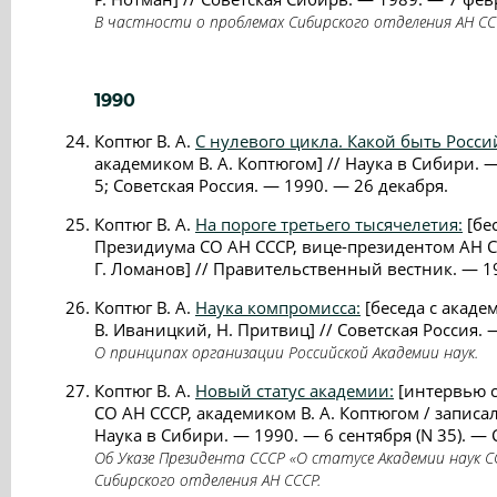
В частности о проблемах Сибирского отделения АН СС
1990
Коптюг В. А.
С нулевого цикла. Какой быть Росси
академиком В. А. Коптюгом] // Наука в Сибири. —
5; Советская Россия. — 1990. — 26 декабря.
Коптюг В. А.
На пороге третьего тысячелетия:
[бе
Президиума СО АН СССР, вице-президентом АН СС
Г. Ломанов] // Правительственный вестник. — 19
Коптюг В. А.
Наука компромисса:
[беседа с академ
В. Иваницкий, Н. Притвиц] // Советская Россия. 
О принципах организации Российской Академии наук.
Коптюг В. А.
Новый статус академии:
[интервью с
СО АН СССР, академиком В. А. Коптюгом / записали
Наука в Сибири. — 1990. — 6 сентября (N 35). — С
Об Указе Президента СССР «О статусе Академии наук С
Сибирского отделения АН СССР.