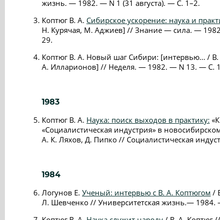
жизнь. — 1982. — N 1 (31 августа). — С. 1–2.
Коптюг В. А.
Сибирское ускорение: наука и практ
Н. Курячая, М. Аджиев] // Знание — сила. — 1982. 
29.
Коптюг В. А. Новый шаг Сибири: [интервью... / В.
А. Илларионов] // Неделя. — 1982. — N 13. — С. 1
1983
Коптюг В. А.
Наука: поиск выходов в практику:
«К
«Социалистическая индустрия» в новосибирском
А. К. Ляхов, Д. Пипко // Социалистическая индус
1984
Логунов Е.
Ученый: интервью с В. А. Коптюгом
/ 
Л. Шевченко // Университетская жизнь.— 1984. 
Коптюг В. А.
Наука служит народу
/ В. А. Коптюг 