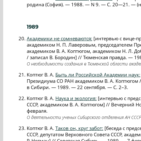
родина (София). — 1988. — N 9. — C. 20—21. — (на
1989
Академики не сомневаются:
[интервью с вице-п
академиком Н. П. Лаверовым, председателем Пр
академиком В. А. Коптюгом, академиком Н. Л. Д
/ записал В. Бородин] // Тюменская правда. — 19
О необходимости создания в Тюменской области акаде
Коптюг В. А.
Быть ли Российской Академии наук:
Президиума СО РАН академиком В. А. Коптюгом / 
в Сибири. — 1989. — 22 сентября. — С. 2–3.
Коптюг В. А.
Наука и экология:
[интервью с пред
СССР, академиком В. А. Коптюгом] // Вечерний Н
февраля.
О деятельности ученых Сибирского отделения АН СССР
Коптюг В. А.
Таков он, круг забот:
[беседа с пред
СССР, депутатом Верховного Совета СССР, академ
Р. Нотман] // Советская Сибирь. — 1989. — 7 фев