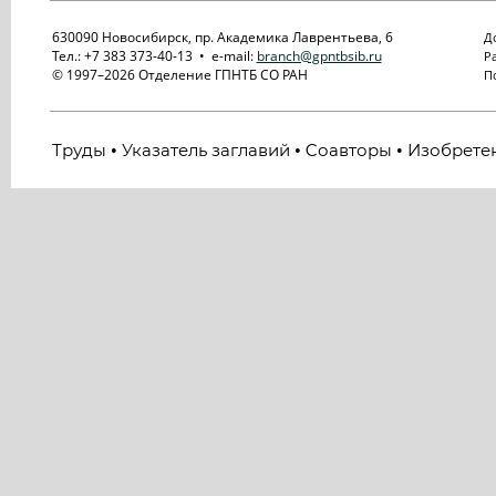
630090 Новосибирск, пр. Академика Лаврентьева, 6
До
Тел.: +7 383 373-40-13 • e-mail:
branch@gpntbsib.ru
Ра
© 1997–2026 Отделение ГПНТБ СО РАН
По
Труды
Указатель заглавий
Cоавторы
Изобрете
•
•
•