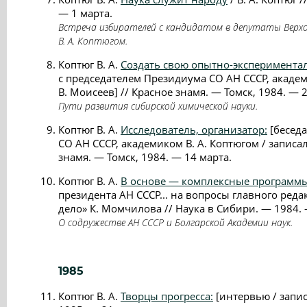
— 1 марта.
Встреча избирателей с кандидатом в депутаты Верх
В. А. Коптюгом.
Коптюг В. А.
Создать свою опытно-экспериментал
c председателем Президиума СО АН СССР, академ
В. Моисеев] // Красное знамя. — Томск, 1984. — 
Пути развития сибирской химической науки.
Коптюг В. А.
Исследователь, организатор:
[беседа
СО АН СССР, академиком В. А. Коптюгом / записа
знамя. — Томск, 1984. — 14 марта.
Коптюг В. А.
В основе — комплексные программ
президента АН СССР... на вопросы главного реда
дело» К. Момчилова // Наука в Сибири. — 1984. — 
О содружестве АН СССР и Болгарской Академии наук.
1985
Коптюг В. А.
Творцы прогресса:
[интервью / запис