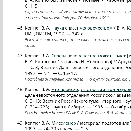
В. А. Коптюгом / записал Р. Нотман] // Рабочая 
С. 1, 5.
Перепечатка последнего интервью В. А. Коптюга «Наук
газете «Советская Сибирь» 20 декабря 1996.
Коптюг В. А.
Наука спасет человечеством
/ В. А.
НИЦ ОИГГМ, 1997. — 342 с.
Выступления, статьи, интервью, посвященные развит
науки.
Коптюг В. А.
Спасти человечество может наука:
[
В. А. Коптюгом / записала Н. Желнорова] // Аргу
— С. 3; Вестник Дальневосточного отделения Ро
1997. — N 1. — С. 13–17.
Последнее интервью Коптюга — о путях выживания Си
Коптюг В. А.
Что происходит с российской науко
Дальневосточного отделения Российской академ
С. 3–13; Вестник Российского гуманитарного нау
С. 214–223; Наука в Сибири. — 1996. — Октябрь (
Беседа председателя РГНФ Е. В. Семенова с В. А. Коптю
Коптюг В. А.
Миссионер
/ материал подготовила 
1997. — 24–30 января. — С. 5.