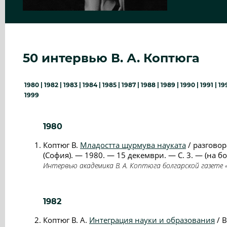
50 интервью В. А. Коптюга
1980
|
1982
|
1983
|
1984
|
1985
|
1987
|
1988
|
1989
|
1990
|
1991
|
19
1999
1980
Коптюг В.
Младостта щурмува науката
/ разгово
(София). — 1980. — 15 декември. — С. 3. — (на бол
Интервью академика В. А. Коптюга болгарской газете «
1982
Коптюг В. А.
Интеграция науки и образования
/ В