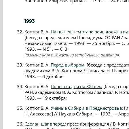
Восточно-Сибирская правда. — 1992. — 24 октяб
1993
Коптюг В. А.
На нынешнем этапе речь должна идт
[беседа с председателем Президиума СО РАН / зап
Независимая газета. — 1993. — 25 ноября. — С. 
1993. — N 51. — С. 3.
Размышления о концепции устойчивого развития.
Коптюг В. А.
Перед выбором:
[беседа с председа
академиком В. А. Коптюгом / записала Н. Шадрин
1993. — 4 декабря.
Коптюг В. А.
Повестка дня на XXI век:
[беседа с п
РАН, академиком В. А. Коптюгом / записал Р. Нот
1993. — 19 октября;
Коптюг В. А.
Ученые Сибири в Преднестровье:
[и
Н. Алексеева] // Наука в Сибири. — 1993. — Апрел
Сделан шаг вперед:
пресс-конференция / В. Коптюг