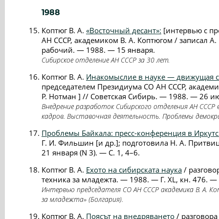
1988
Коптюг В. А.
«Восточный десант»:
[интервью с пр
АН СССР, академиком В. А. Коптюгом / записал А.
рабочий. — 1988. — 15 января.
Сибирское отделение АН СССР за 30 лет.
Коптюг В. А.
Инакомыслие в науке — движущая с
председателем Президиума СО АН СССР, академик
Р. Нотман ] // Советская Сибирь. — 1988. — 26 и
Внедрение разработок Сибирского отделения АН СССР 
кадров. Выставочная деятельность. Проблемы демокр
Проблемы Байкала: пресс-конференция в Иркутс
Г. И. Фильшин [и др.]; подготовила Н. А. Притви
21 января (N 3). — С. 1, 4–6.
Коптюг В. А.
Ехото на сибирската наука
/ разгово
техника за младежта. — 1988. — Г. XL, кн. 476. — С
Интервью председателя СО АН СССР академика В. А. К
за младежта» (Болгария).
Коптюг В. А.
Поясът на внедряването
/ разговора