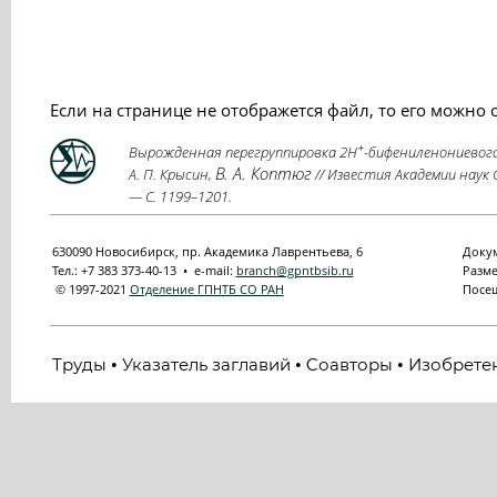
Если на странице не отображется файл, то его можно
+
Вырожденная перегруппировка 2H
-бифениленониевого 
В. А. Коптюг
А. П. Крысин,
// Известия Академии наук С
— С. 1199–1201.
630090 Новосибирск, пр. Академика Лаврентьева, 6
Докум
Тел.: +7 383 373-40-13 • e-mail:
branch@gpntbsib.ru
Разме
© 1997-2021
Отделение ГПНТБ СО РАН
Посещ
Труды
Указатель заглавий
Cоавторы
Изобрете
•
•
•