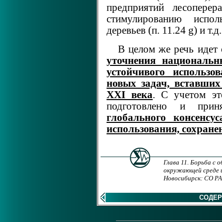
предприятий лесопере
стимулированию испо
деревьев (п. 11.24 g) и т.д.
В целом же речь идет
уточнения националь
устойчивого использо
новых задач, вставших
XXI века
. С учетом э
подготовлено и при
глобального консенсу
использования, сохранен
Глава 11. Борьба с 
окружающей среде и
Новосибирск: СО РАН
СОДЕ