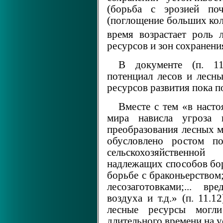
(борьба с эрозией по
(поглощение больших ко
время возрастает роль 
ресурсов и зон сохранени
В документе (п. 11
потенциал лесов и лесн
ресурсов развития пока п
Вместе с тем «в наст
мира нависла угроза 
преобразования лесных м
обусловлено ростом по
сельскохозяйственной
надлежащих способов бо
борьбе с браконьерство
лесозаготовками;... вр
воздуха и т.д.» (п. 11.1
лесные ресурсы могли
длительного времени на у