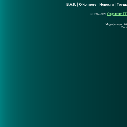
|
|
|
В.А.К.
О Коптюге
Новости
Труд
Отделение 
© 1997–2026
Модификация: Wed
Пос