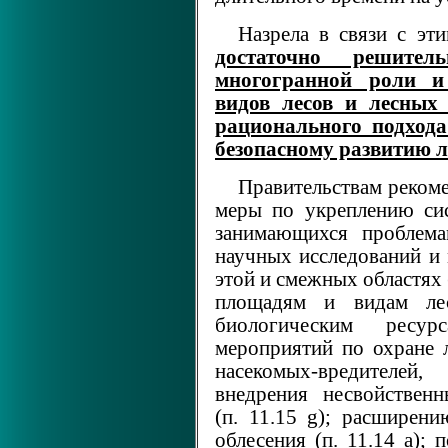
Назрела в связи с эт
достаточно решите
многогранной роли и
видов лесов и лесных 
рационального подхода
безопасному развитию л
Правительствам реком
меры по укреплению сис
занимающихся проблема
научных исследований и
этой и смежных областях 
площадям и видам ле
биологическим ресур
мероприятий по охране л
насекомых-вредителей
внедрения несвойствен
(п. 11.15 g); расширен
облесения (п. 11.14 а)