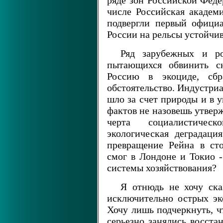
ряде зон Российской Феде
числе Российская академи
подвергли первый офици
России на рельсы устойчив
Ряд зарубежных и ро
пытающихся обвинить сн
Россию в экоциде, сбр
обстоятельство. Индустриа
шло за счет природы и в 
фактов не назовешь утвер
черта социалистичес
экологическая деградац
превращение Рейна в ст
смог в Лондоне и Токио -
системы хозяйствования?
Я отнюдь не хочу ска
исключительно острых эк
Хочу лишь подчеркнуть, ч
серьезно занялись восст