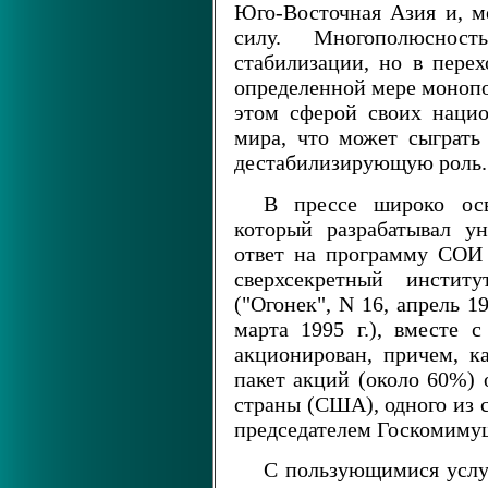
Юго-Восточная Азия и, м
силу. Многополюсност
стабилизации, но в пер
определенной мере монопо
этом сферой своих наци
мира, что может сыграть
дестабилизирующую роль.
В прессе широко ос
который разрабатывал у
ответ на программу СОИ
сверхсекретный инстит
("Огонек", N 16, апрель 1
марта 1995 г.), вместе 
акционирован, причем, к
пакет акций (около 60%) 
страны (США), одного из 
председателем Госкомиму
С пользующимися услу