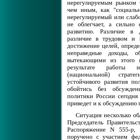
нерегулируемым рынком ч
чем иным, как "социаль
нерегулируемый или слаб
не облегчает, а сильно
развитию. Различие в 
различие в трудовом и 
достижение целей, опреде
неправедные доходы, о
вытекающими из этого 
результате работы н
(национальной) страт
устойчивого развития по
обойтись без обсужден
политики России сегодня 
приведет и к обсуждению 
Ситуация несколько обл
Председатель Правитель
Распоряжение N 555-р,
поручено с участием фе