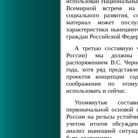
использован Национальный
Всемирной встрече н
социального развития, 
материал может посл
характеристики нынешнег
граждан Российской Феде
А третью составную ч
России) мы должны в
распоряжением B.C. Черн
года, хотя ряд предста
проектов концепции со
соображения по этом
использовать и сейчас.
Упомянутые соста
первоначальной основой г
России на рельсы устойчи
учетом итогов обсужден
анализ нынешней ситуац
быть достигнуты.