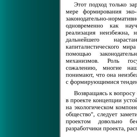
Этот подход только за
мере формирования эко-
законодательно-норматив
одновременно как науч
реализация неизбежна, 
дальнейшего нарас
капиталистического мира
помощью законодател
механизмов. Роль госу
сожалению, многие на
понимают, что она неизбе
с формирующимися тенден
Возвращаясь к вопросу
в проекте концепции усто
на экологическом компоне
общество", следует замет
проектом довольно бе
разработчики проекта, рас