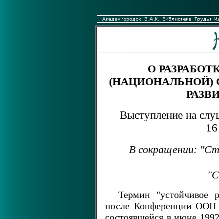
О РАЗРАБОТ
(НАЦИОНАЛЬНОЙ) 
РАЗВ
Выступление на слу
16
В сокращении: "С
"С
Термин "устойчивое р
после Конференции ООН 
состоявшейся в июне 1992