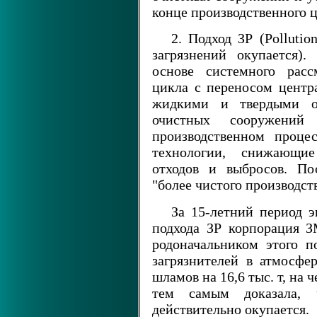
конце производственного ц
2. Подход ЗР (Pollutio
загрязнений окупается).
основе системного расс
цикла с переносом центр
жидкими и твердыми от
очистных сооружени
производственном проце
технологии, снижающи
отходов и выбросов. По
"более чистого производств
За 15-летний период э
подхода ЗР корпорация 
родоначальником этого п
загрязнителей в атмосфе
шламов на 16,6 тыс. т, на
тем самым доказала, ч
действительно окупается.