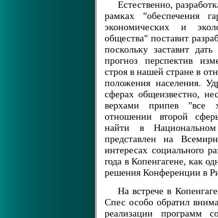
Естественно, разработк
рамках "обеспечения га
экономических и эколо
общества" поставит разра
поскольку заставит дать
прогноз перспектив изм
строя в нашей стране в о
положения населения. У
сферах общеизвестно, не
верхами припев "все х
отношении второй сфер
найти в Национальном
представлен на Всемир
интересах социального ра
года в Копенгагене, как 
решения Конференции в Р
На встрече в Копенга
Спес особо обратил внима
реализации программ со