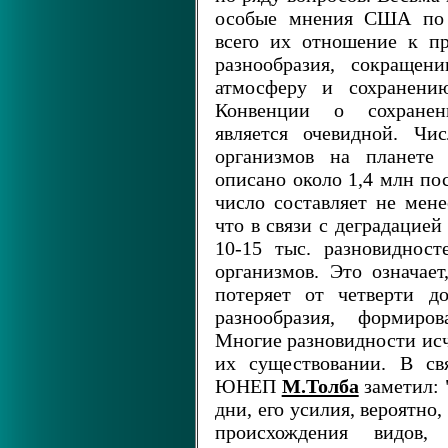
особые мнения США по 
всего их отношение к пр
разнообразия, сокращен
атмосферу и сохранению
Конвенции о сохранени
является очевидной. Чи
организмов на планете
описано около 1,4 млн по
число составляет не мен
что в связи с деградацие
10-15 тыс. разновиднос
организмов. Это означае
потеряет от четверти д
разнообразия, формиро
Многие разновидности исч
их существовании. В св
ЮНЕП
М.Толба
заметил: 
дни, его усилия, вероятно
происхождения видов