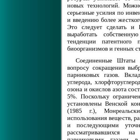
новых технологий. Можн
серьезные усилия по инве
и введению более жестког
Это следует сделать и 
выработать собственну
тенденции патентного 
биоорганизмов и генных с
Соединенные Штаты 
вопросу сокращения выб
парниковых газов. Вкла
углерода, хлорфторуглеро
озона и окислов азота сост
5%. Поскольку ограниче
установлены Венской кон
(1985 г.), Монреальс
использования веществ, р
и последующими уточ
рассматривавшихся н
парниковыми газами в