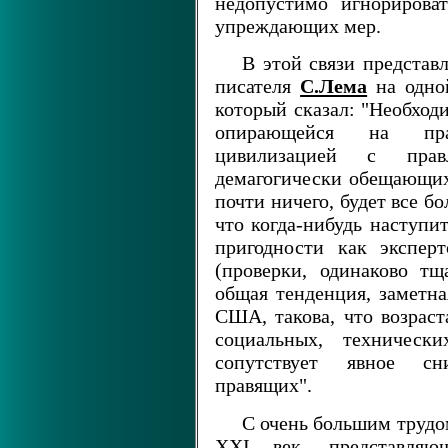
недопустимо игнорирова
упреждающих мер.
В этой связи представ
писателя
С.Лема
на одной
который сказал: "Необход
опирающейся на прав
цивилизацией с прав
демагогически обещающих 
почти ничего, будет все бо
что когда-нибудь наступи
пригодности как эксперт
(проверки, одинаково тщ
общая тенденция, заметна
США, такова, что возрас
социальных, технически
сопутствует явное сн
правящих".
С очень большим трудо
XXI век, представляю