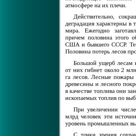
атмосфере на их плечи.
Действительно, сокр
деградация характерны в 
мира. Ежегодно заготав
причем половина этого о
США и бывшего СССР. Тем
Половина потерь лесов про
Большой ущерб лесам 
от них гибнет около 2 млн 
га лесов. Лесные пожары 
древесины и лесного покр
в качестве топлива они з
ископаемых топлив по выб
При увеличении числе
млрд человек эти источн
уровень промышленных выб
С точки зрения сохра