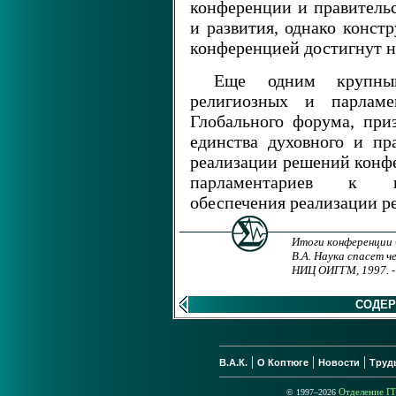
конференции и правитель
и развития, однако конс
конференцией достигнут н
Еще одним крупны
религиозных и парлам
Глобального форума, при
единства духовного и пр
реализации решений конфе
парламентариев к не
обеспечения реализации 
Итоги конференции 
В.А. Наука спасет 
НИЦ ОИГГМ, 1997. -
СОДЕ
|
|
|
В.А.К.
О Коптюге
Новости
Труд
© 1997–2026
Отделение 