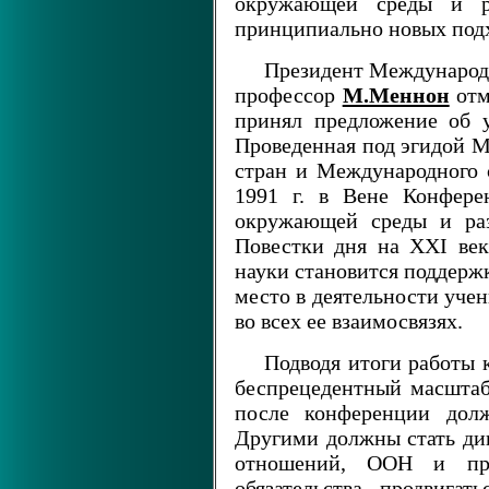
окружающей среды и ра
принципиально новых подх
Президент Международ
профессор
М.Меннон
отм
принял предложение об у
Проведенная под эгидой 
стран и Международного 
1991 г. в Вене Конфере
окружающей среды и раз
Повестки дня на XXI век
науки становится поддерж
место в деятельности уче
во всех ее взаимосвязях.
Подводя итоги работы
беспрецедентный масштаб
после конференции долж
Другими должны стать ди
отношений, ООН и пра
обязательства продвига