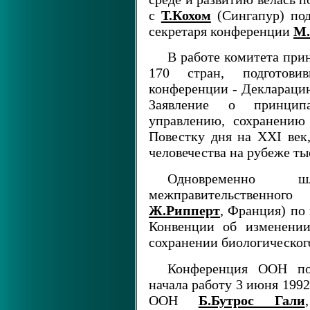
с
Т.Кохом
(Сингапур) под
секретаря конференции
М.
В работе комитета при
170 стран, подготов
конференции - Деклараци
Заявление о принцип
управлению, сохранению
Повестку дня на XXI ве
человечества на рубеже ты
Одновременно ш
межправительственног
Ж.Рипперт
, Франция) по
Конвенции об изменении
сохранении биологическог
Конференция ООН по
начала работу 3 июня 1992
ООН
Б.Бутрос Гали