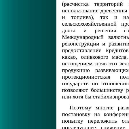
(расчистка территорий 
использование древесины 
и топлива), так и на
сельскохозяйственной п
долга и решения соци
Международный валютн
реконструкции и развити
предоставление кредито
какао, оливкового масла
истощением почв это вел
продукцию развивающи
протекционистская п
государств по отношени
позволяют большинству р
или хотя бы стабилизиров
Поэтому многие разв
постановку на конферен
попытку переложить отв
последующее снижение 