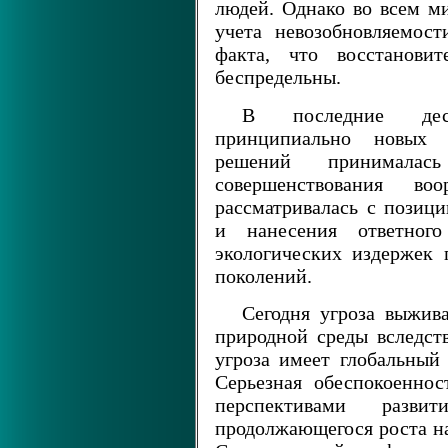
людей. Однако во всем ми
учета невозобновляемос
факта, что восстанови
беспредельны.
В последние деся
принципиально новых 
решений принимала
совершенствования во
рассматривалась с позиц
и нанесения ответног
экологических издержек 
поколений.
Сегодня угроза выжив
природной среды вследств
угроза имеет глобальный 
Серьезная обеспокоенно
перспективами разви
продолжающегося роста на