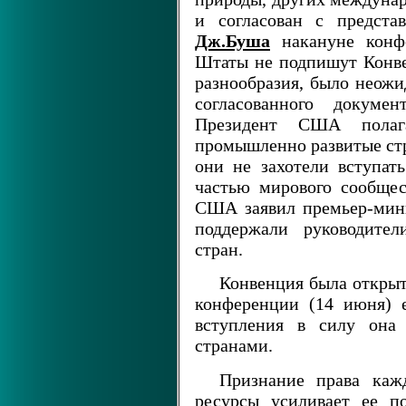
и согласован с предста
Дж.Буша
накануне конф
Штаты не подпишут Конве
разнообразия, было неожи
согласованного докуме
Президент США полаг
промышленно развитые стр
они не захотели вступат
частью мирового сообщес
США заявил премьер-ми
поддержали руководите
стран.
Конвенция была открыт
конференции (14 июня) е
вступления в силу она
странами.
Признание права каж
ресурсы усиливает ее п