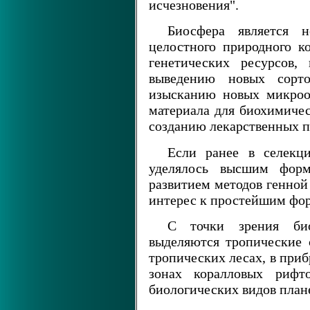
исчезновения".
Биосфера является 
целостного природного к
генетических ресурсов,
выведению новых сорт
изысканию новых микроор
материала для биохимичес
созданию лекарственных п
Если ранее в селекц
уделялось высшим фор
развитием методов генной
интерес к простейшим фо
С точки зрения био
выделяются тропические
тропических лесах, в при
зонах коралловых рифт
биологических видов план