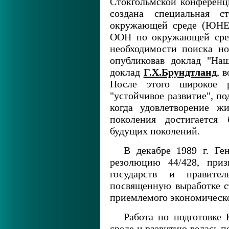
Стокгольмской конференц
создана специальная 
окружающей среде (ЮНЕП
ООН по окружающей сред
необходимости поиска но
опубликовав доклад "На
доклад
Г.X.Брундтланд
, 
После этого широкое р
"устойчивое развитие", п
когда удовлетворение ж
поколения достигается
будущих поколений.
В декабре 1989 г. Ге
резолюцию 44/428, приз
государств и правител
посвященную выработке ст
приемлемого экономическо
Работа по подготовк
среде и развитию велась 