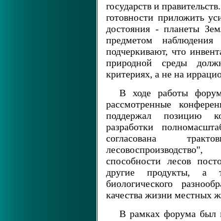
государств и правительств
готовности приложить ус
достояния - планеты Зем
предметом наблюдени
подчеркивают, что инвент
природной среды дол
критериях, а не на иррац
В ходе работы форум
рассмотренные конфере
поддержал позицию ко
разработки полномасшт
согласована тракт
лесовоспроизводство
способности лесов пост
другие продукты, а 
биологического разнооб
качества жизни местных ж
В рамках форума был 