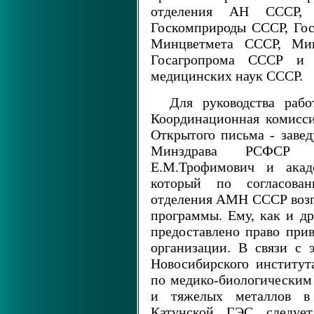
отделения АН СССР, и
Госкомприроды СССР, Го
Минцветмета СССР, Ми
Госагропрома СССР и 
медицинских наук СССР.
Для руководства раб
Координационная комисси
Открытого письма - заве
Минздрава РСФСР к
Е.М.Трофимович и ака
который по согласова
отделения АМН СССР возг
программы. Ему, как и др
предоставлено право прив
организации. В связи с 
Новосибирского институт
по медико-биологическим 
и тяжелых металлов в 
Катунской ГЭС следует