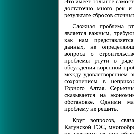
Это имеет большое самосто
достаточно много рек и
результате сбросов сточн
Сложная проблема р
является важным, требую
как нам представляетс
данных, не определяю
вопроса о строительст
проблемы ртути в ряде
обсуждения коренной про
между удовлетворением э
сохранением в неприко
Горного Алтая. Серьезн
сказывается на экономи
обстановке. Одними м
проблему не решить.
Круг вопросов, связ
Катунской ГЭС, многообра
по каждому из них объе