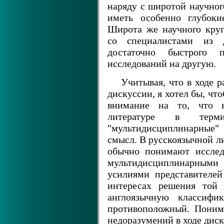
наряду с широтой научног
иметь особенно глубоки
Широта же научного круг
со специалистами из 
достаточно быстрого 
исследований на другую.
Учитывая, что в ходе 
дискуссии, я хотел бы, чт
внимание на то, что в
литературе в терм
"мультидисциплинарные" 
смысл. В русскоязычной 
обычно понимают исслед
мультидисциплинарными
усилиями представителе
интересах решения той 
англоязычную классифи
противоположный. Понима
недоразумений в ходе диск