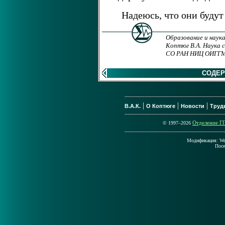
Надеюсь, что они буду
Образование и наука
Коптюг В.А. Наука 
СО РАН НИЦ ОИГГМ, 
СОДЕ
|
|
|
В.А.К.
О Коптюге
Новости
Труд
© 1997–2026
Отделение 
Модификация: Wed
Пос