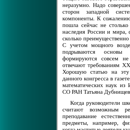
неразумно. Надо соверше
сторон западной сист
компоненты. К сожалению
пошла сейчас не столько
наследия России и мира, 
сколько преимущественно 
С учетом мощного возде
подрываются основы 
формируются совсем не 
отвечают требованиям XXI
Хорошую статью на эту 
данного конгресса в газет
математических наук из 
СО РАН Татьяна Дубнищев
Когда руководители шк
считают возможным ре
преподавание естествен
предметы, например, физ
когда маститые деятели к