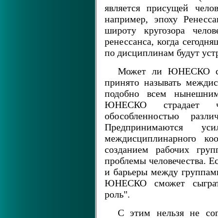
является присущей челов
например, эпоху Ренесса
широту кругозора чело
ренессанса, когда сегодн
по дисциплинам будут уст
Может ли ЮНЕСКО сыг
принято называть межди
подобно всем нынешним
ЮНЕСКО страдает чр
обособленностью разли
Предпринимаются ус
междисциплинарного к
созданием рабочих груп
проблемы человечества. Е
и барьеры между группами
ЮНЕСКО сможет сыгра
роль".
С этим нельзя не сог