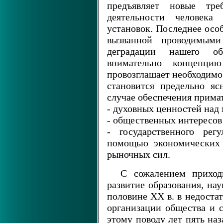
предъявляет новые тр
деятельности человек
установок. Последнее осо
вызванной проводимым
деградации нашего об
внимательно концепцию
провозглашает необходимо
становится предельно яс
случае обеспечения прима
- духовных ценностей над
- общественных интересов
- государственного рег
помощью экономических 
рыночных сил.
С сожалением приходи
развитие образования, на
половине XX в. в недоста
организации общества и с
этому поводу лет пять на