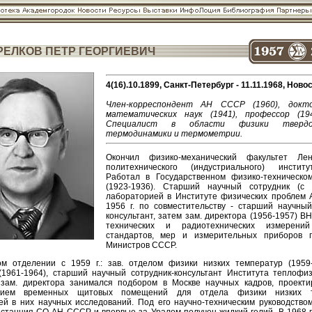
РЕЛКОВ ПЕТР ГЕОРГИЕВИЧ
4(16).10.1899, Санкт-Петербург - 11.11.1968, Ново
Член-корреспондент АН СССР (1960), докт
математических наук (1941), профессор (194
Специалист в области физики твердо
термодинамики и термометрии.
Окончил физико-механический факультет Лени
политехнического (индустриального) институ
Работал в Государственном физико-техническо
(1923-1936). Старший научный сотрудник (с 1
лабораторией в Институте физических проблем
1956 г. по совместительству - старший научный
консультант, затем зам. директора (1956-1957) В
технических и радиотехнических измерени
стандартов, мер и измерительных приборов 
Министров СССР.
м отделении с 1959 г.: зав. отделом физики низких температур (1959-
(1961-1964), старший научный сотрудник-консультант Института теплоф
зам. директора занимался подбором в Москве научных кадров, проект
нием временных щитовых помещений для отдела физики низких т
ей в них научных исследований. Под его научно-техническим руководство