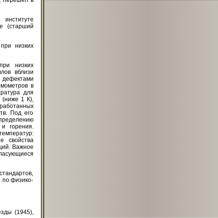
. перешел в
 институте
те (старший
при низких
при низких
ллов вблизи
 дефектами
рмометров в
ратура для
(ниже 1 К),
работанных
тв. Под его
пределению
и горения.
температур:
е свойства
ций. Важное
гласующиеся
стандартов,
а по физико-
зды (1945),