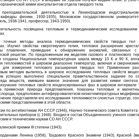
 станция СО АН СССР и впервые за Уралом получен жидкий гелий. В 1968 г
органической химии консультантом отдела твердого тела.
 преподавательской деятельностью в Ленинградском индустриальном
 кафедры физики, 1930-1935), Московском государственном университе
ль, 1938-1941, профессор, 1943-1950).
еятельность посвящена тепловым и термодинамическим исследованиям 
ах.
л точные методы анализа термодинамических свойств твердых тел 
ах. Изучил свойства сверхтекучего гелия, тепловое расширение криста
ры плавления, приведшее к обнаружению аномалий, связанных с
еской решетки. По предложенным им моделям газового и платинового те
 созданы Национальная температурная шкала между 10 К и 90 К, аппа
я теплоемкостей в широком диапазоне температур, включая и сверхнизкие 
р для измерения теплового расширения твердых тел. Применение раз
овым методик вылилось в широкое исследование тепловых свойств вещес
вом успешно выполнено специальное правительственное задание по о
ряда веществ, имевшее важное значение для развития химии синтеза 
изучение тепловых свойств конденсированных фаз в широком интервале 
на примесная природа предплавления, показаны тепловые и магнитны
ислорода, предположен антиферромагнетизм низкотемпературных модифика
ачение представляли его исследования теплоемкости слоистых структур, со
скими представлениями в этой области.
сии по антибиотикам АН СССР (1946), Научно-технического совета Комитета 
ительных приборов (с 1948). Входил в состав Объединенного ученого совет
ским и техническим наукам СО АН СССР.
линской премии III степени (1943).
орденами Ленина (1958), Трудового Красного Знамени (1943), Красной Зве