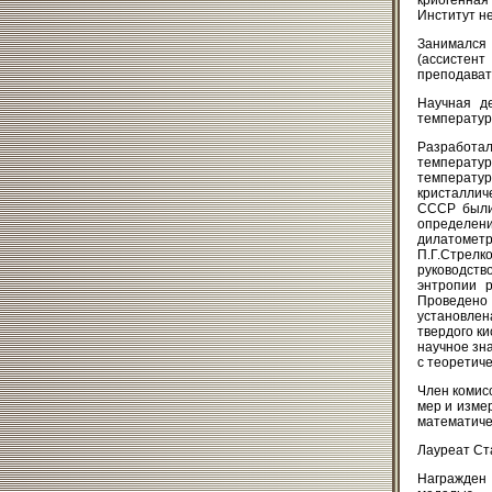
криогенная
Институт не
Занимался
(ассистент
преподавате
Научная д
температур
Разработа
температур
температу
кристаллич
СССР были
определени
дилатомет
П.Г.Стрелк
руководст
энтропии 
Проведено 
установле
твердого к
научное зн
с теоретиче
Член комис
мер и измер
математиче
Лауреат Ста
Награжден 