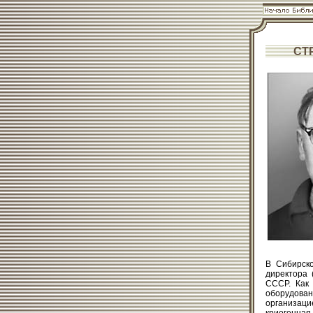
СТ
В Сибирско
директора 
СССР. Как 
оборудова
организаци