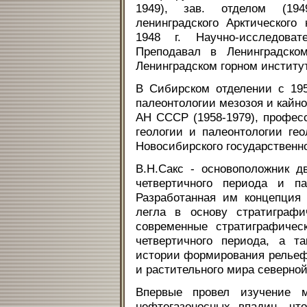
1949), зав. отделом (1949
ленинградского Арктического 
1948 г. Научно-исследоват
Преподавал в Ленинградском
Ленинградском горном институт
В Сибирском отделении с 195
палеонтологии мезозоя и кайно
АН СССР (1958-1979), професс
геологии и палеонтологии гео
Новосибирского государственно
В.Н.Сакс - основоположник д
четвертичного периода и па
Разработанная им концепция
легла в основу стратиграфи
современные стратиграфичес
четвертичного периода, а т
истории формирования рельеф
и растительного мира северной
Впервые провел изучение м
нефтегазоносных впадин, чт