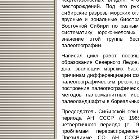
месторождений. Под его ру
сибирские разрезы морских от
ярусные и зональные биостр
Восточной Сибири по разным
систематику юрско-меловых
значение этой группы бес
палеогеографии.
Написал цикл работ, посвя
образования Северного Ледови
дна, эволюции морских басс
причинам дифференциации фау
палеогеографическим реконст
построения палеогеографическ
методов палеомагнитных исс
палеоландшафты в бореальных
Председатель Сибирской секц
периода АН СССР (с 1965
четвертичного периода (с 1
проблемам перераспредел
Президиуме СО АН СССР 