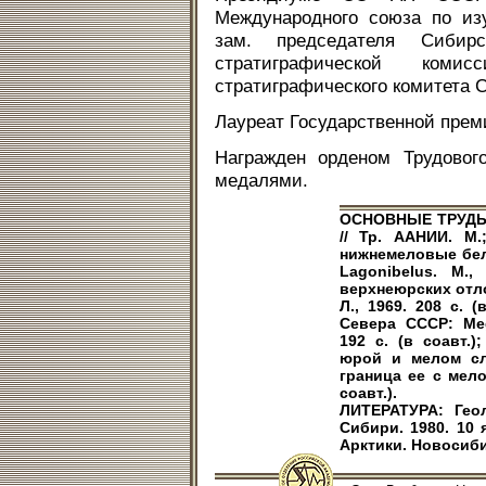
Международного союза по изу
зам. председателя Сибирс
стратиграфической ком
стратиграфического комитета С
Лауреат Государственной прем
Награжден орденом Трудового
медалями.
ОСНОВНЫЕ ТРУДЫ:
// Тр. ААНИИ. М.
нижнемеловые бел
Lagonibelus. М.,
верхнеюрских отло
Л., 1969. 208 с. 
Севера СССР: Mega
192 с. (в соавт.
юрой и мелом сл
граница ее с мело
соавт.).
ЛИТЕРАТУРА: Гео
Сибири. 1980. 10 
Арктики. Новосибир