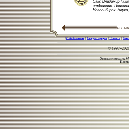
Сакс Владимир Никол
отделение: Персонал
Новосибирск: Наука, 
ОГЛАВ
[
О библиотеке
|
Академгородок
|
Новости
|
Выс
© 1997–202
Отредактировано: We
Посе