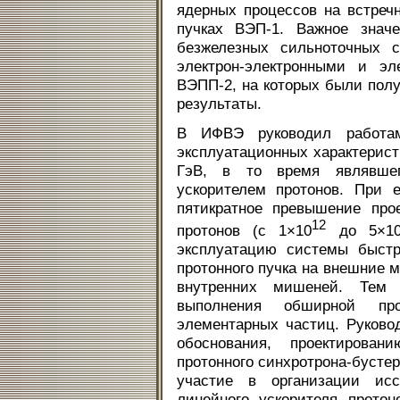
ядерных процессов на встреч
пучках ВЭП-1. Важное знач
безжелезных сильноточных с
электрон-электронными и эл
ВЭПП-2, на которых были пол
результаты.
В ИФВЭ руководил работа
эксплуатационных характерист
ГэВ, в то время являвше
ускорителем протонов. При 
пятикратное превышение про
12
протонов (с 1×10
до 5×1
эксплуатацию системы быстр
протонного пучка на внешние 
внутренних мишеней. Тем
выполнения обширной пр
элементарных частиц. Руково
обоснования, проектирова
протонного синхротрона-бустер
участие в организации исс
линейного ускорителя прото