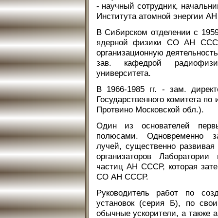
- научный сотрудник, начальни
Института атомной энергии АН
В Сибирском отделении с 1959 
ядерной физики СО АН СССР.
организационную деятельность
зав. кафедрой радиофизик
университета.
В 1966-1985 гг. - зам. дире
Государственного комитета по 
Протвино Московской обл.).
Один из основателей перв
полюсами. Одновременно з
лучей, существенно развивая
организаторов Лаборатории
частиц АН СССР, которая зат
СО АН СССР.
Руководитель работ по соз
установок (серия Б), по св
обычные ускорители, а также 