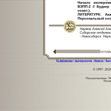
Начало эксперим
ВЭПП-2 // Будкер 
соавт.).
ЛИТЕРАТУРА: Ак
Персональный сост
Наумов Алексей Алек
Сибирское отделени
- Новосибирск: Наука
ОГЛАВ
[
О библиотеке
|
Академгородок
|
Новости
|
Выс
© 1997–202
Отредактировано: We
Посе