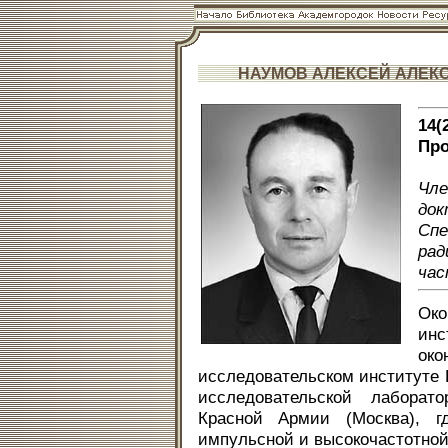
НАУМОВ АЛЕКСЕЙ АЛЕК
14(
Про
Чл
док
Сп
рад
час
Око
инс
око
исследовательском институте 
исследовательской лаборато
Красной Армии (Москва), г
импульсной и высокочастотной 