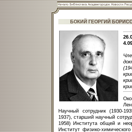
БОКИЙ ГЕОРГИЙ БОРИС
26
4.0
Чл
док
(19
кри
кр
кри
Ок
Лен
Научный сотрудник (1930-19
1937), старший научный сотруд
1958) Института общей и нео
Институт физико-химического