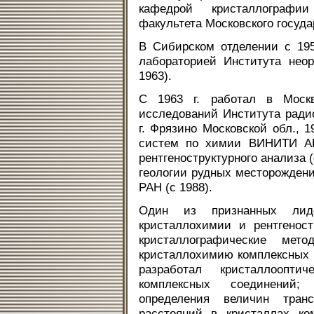
кафедрой кристаллографи
факультета Московского госуда
В Сибирском отделении с 1958
лабораторией Института нео
1963).
С 1963 г. работал в Москв
исследований Института ради
г. Фрязино Московской обл., 
систем по химии ВИНИТИ АН 
рентгеноструктурного анализа 
геологии рудных месторождени
РАН (с 1988).
Один из признанных лид
кристаллохимии и рентгенос
кристаллографические ме
кристаллохимию комплексных 
разработал кристаллоопти
комплексных соединений;
определения величин тра
расстояний в кристаллах ко