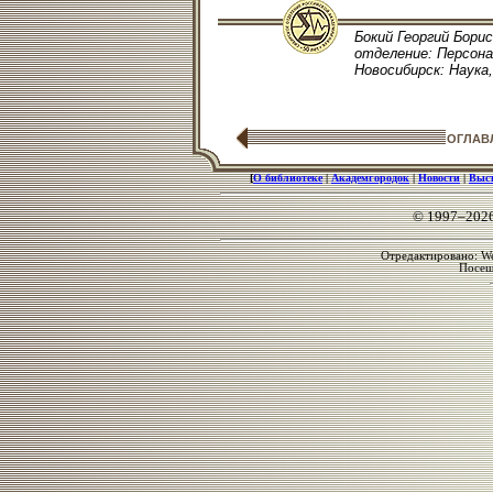
Бокий Георгий Борис
отделение: Персонал
Новосибирск: Наука, 
ОГЛАВ
[
О библиотеке
|
Академгородок
|
Новости
|
Выс
© 1997–202
Отредактировано: We
Посе