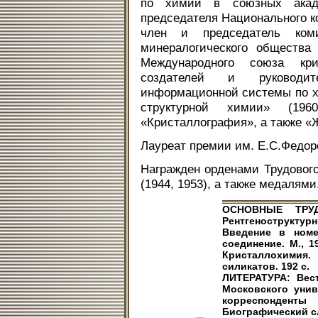
по химии в союзных ака
председателя Национального к
член и председатель ком
минералогического общества
Международного союза кри
создателей и руководит
информационной системы по х
структурной химии» (196
«Кристаллография», а также «
Лауреат премии им. Е.С.Федоро
Награжден орденами Трудового
(1944, 1953), а также медалями
ОСНОВНЫЕ ТРУДЫ
Рентгеноструктурн
Введение в номе
соединение. М., 19
Кристаллохимия.
силикатов. 192 с.
ЛИТЕРАТУРА: Вест
Московского унив
корреспонденты
Биографический сло