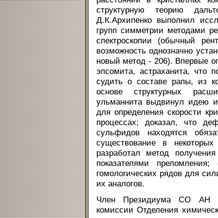
структурную теорию даль
Д.К.Архипенко выполнил исс
групп симметрии методами ре
спектроскопии (обычный рен
возможность однозначно устан
новый метод - 206). Впервые о
эпсомита, астраханита, что 
судить о составе рапы, из к
основе структурных расш
ульманнита выдвинул идею и
для определения скорости кр
процессах; доказал, что де
сульфидов находятся обяза
существование в некоторых
разработал метод получени
показателями преломления;
гомологических рядов для сил
их аналогов.
Член Президиума СО АН СС
комиссии Отделения химическ