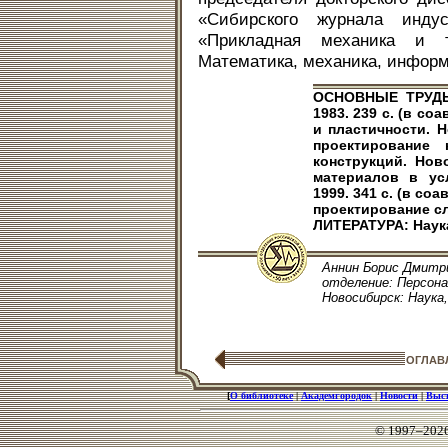
«Сибирского журнала инду
«Прикладная механика и т
Математика, механика, информ
ОСНОВНЫЕ ТРУДЫ:
1983. 239 с. (в со
и пластичности. Н
проектирование
конструкций. Ново
материалов в ус
1999. 341 с. (в с
проектирование сл
ЛИТЕРАТУРА: Наука
Аннин Борис Дмитри
отделение: Персонал
Новосибирск: Наука, 
ОГЛАВ
[
О библиотеке
|
Академгородок
|
Новости
|
Выс
© 1997–202