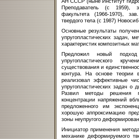
АН СССР (ныне Институт гидр
Преподаватель (с 1959), з
факультета (1966-1970), за
твердого тела (с 1987) Новосиб
Основные результаты получе
упругопластических задач, м
характеристик композитных ма
Предложил новый подход
упругопластического круч
существования и единственнос
контура. На основе теории 
реализовал эффективные чис
упругопластических задач о 
Развил методы решения п
концентрации напряжений вбл
предложенного им экспоненц
хорошую аппроксимацию пред
зоны неупругого деформирован
Инициатор применения метода
механике деформируемого тве