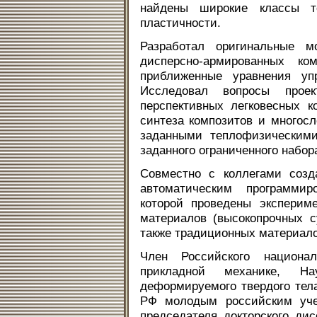
найдены широкие классы т
пластичности.
Разработал оригинальные 
дисперсно-армированных ко
приближенные уравнения уп
Исследовал вопросы прое
перспективных легковесных 
синтеза композитов и многос
заданными теплофизическими
заданного ограниченного набор
Совместно с коллегами созд
автоматическим программир
которой проведены эксперим
материалов (высокопрочных с
также традиционных материало
Член Российского национа
прикладной механике, Н
деформируемого твердого тел
РФ молодым российским уче
председателя докторского дис