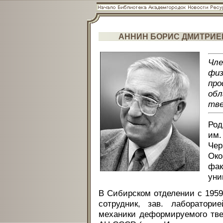
АННИН БОРИС ДМИТРИЕ
Чле
фи
про
об
тве
Род
им.
Че
Ок
фак
уни
В Сибирском отделении с 1959
сотрудник, зав. лаборатори
механики деформируемого тве