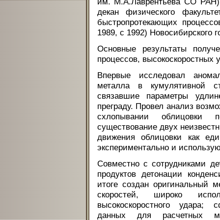
им. М.А.Лаврентьева СО РАН).
декан физического факульте
быстропротекающих процессо
1989, с 1992) Новосибирского 
Основные результаты получ
процессов, высокоскоростных 
Впервые исследовал аномал
металла в кумулятивной с
связавшие параметры удлин
преграду. Провел анализ возм
схлопывании облицовки 
существование двух неизвестн
движения облицовки как еди
экспериментально и использую
Совместно с сотрудниками д
продуктов детонации конден
итоге создан оригинальный м
скоростей, широко исп
высокоскоростного удара; 
данных для расчетных мо