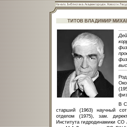
ТИТОВ ВЛАДИМИР МИХ
Де
кор
фи
про
фи
выс
Род
Ок
(19
физ
В С
старший (1963) научный сотр
отделом (1975), зам. директ
Института гидродинамики СО