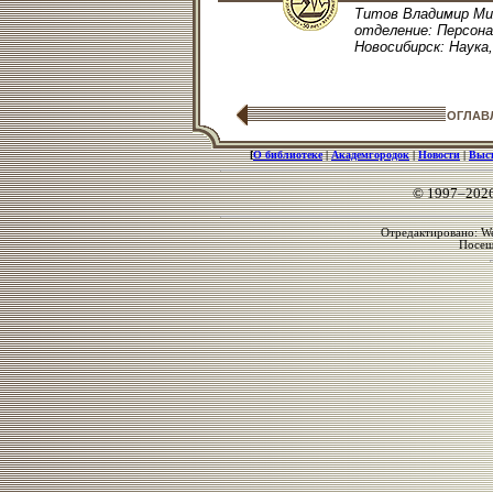
Титов Владимир Мих
отделение: Персонал
Новосибирск: Наука, 
ОГЛАВ
[
О библиотеке
|
Академгородок
|
Новости
|
Выс
© 1997–202
Отредактировано: We
Посе