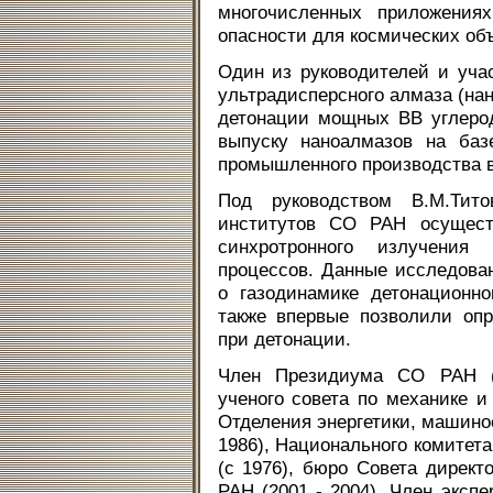
многочисленных приложениях
опасности для космических объ
Один из руководителей и уча
ультрадисперсного алмаза (нан
детонации мощных ВВ углеро
выпуску наноалмазов на ба
промышленного производства в
Под руководством В.М.Тито
институтов СО РАН осущест
синхротронного излучения
процессов. Данные исследова
о газодинамике детонационн
также впервые позволили оп
при детонации.
Член Президиума СО РАН (с
ученого совета по механике и
Отделения энергетики, машино
1986), Национального комитета
(с 1976), бюро Совета директ
РАН (2001 - 2004). Член эксп