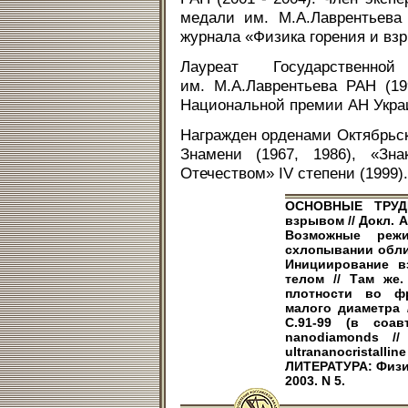
медали им. М.А.Лаврентьева
журнала «Физика горения и взры
Лауреат Государствен
им. М.А.Лаврентьева РАН (19
Национальной премии АН Украи
Награжден орденами Октябрьск
Знамени (1967, 1986), «Зна
Отечеством» IV степени (1999).
ОСНОВНЫЕ ТРУДЫ
взрывом // Докл. АН
Возможные режи
схлопывании облицо
Инициирование в
телом // Там же. 
плотности во ф
малого диаметра /
С.91-99 (в соавт
nanodiamonds // 
ultrananocristalline
ЛИТЕРАТУРА: Физика
2003. N 5.