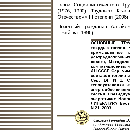
Герой Социалистического Тр
(1976, 1990), Трудового Крас
Отечеством» III степени (2006).
Почетный гражданин Алтайск
г. Бийска (1996).
ОСНОВНЫЕ ТРУД
твердых топлив. Н
промышленное по
ультрадисперсных
соавт.); Методол
композиционных ма
АН СССР. Сер. хим.
составов топлив и 
Сер. 14, N 1. С
теплоустановки 
энергообеспечен
сессии Президиу
энергетики». Новос
ЛИТЕРАТУРА: Вестни
N 21. 2003.
Сакович Геннадий Ви
отделение: Персонал
Новосибирск: Наука, 