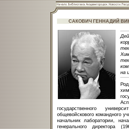
САКОВИЧ ГЕННАДИЙ ВИ
Дей
кор
тех
Хи
те
ком
на 
Род
хи
гос
Ас
государственного универс
общевойскового командного уч
начальник лаборатории, нача
генерального директора (1