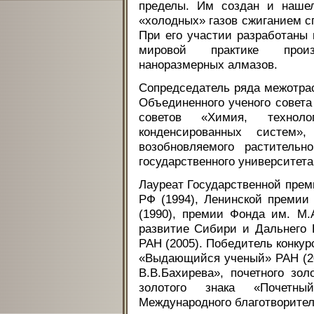
пределы. Им создан и нашел
«холодных» газов сжиганием 
При его участии разработаны 
мировой практике произ
наноразмерных алмазов.
Сопредседатель ряда межотрас
Объединенного ученого совет
советов «Химия, техноло
конденсированных систем»
возобновляемого растительн
государственного университета 
Лауреат Государственной прем
РФ (1994), Ленинской премии
(1990), премии Фонда им. М
развитие Сибири и Дальнего В
РАН (2005). Победитель конкур
«Выдающийся ученый» РАН (20
В.В.Бахирева», почетного зол
золотого знака «Почетн
Международного благотворител