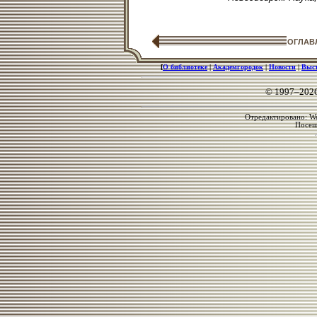
ОГЛАВ
[
О библиотеке
|
Академгородок
|
Новости
|
Выс
© 1997–202
Отредактировано: We
Посе