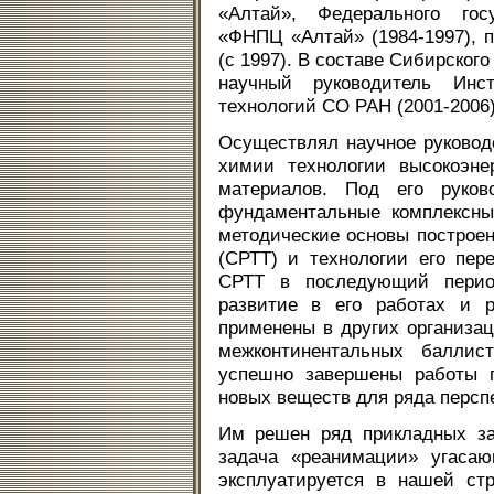
«Алтай», Федерального госу
«ФНПЦ «Алтай» (1984-1997),
(с 1997). В составе Сибирского
научный руководитель Инст
технологий СО РАН (2001-2006)
Осуществлял научное руково
химии технологии высокоэне
материалов. Под его руко
фундаментальные комплексны
методические основы построен
(СРТТ) и технологии его пер
СРТТ в последующий перио
развитие в его работах и 
применены в других организа
межконтинентальных баллист
успешно завершены работы п
новых веществ для ряда персп
Им решен ряд прикладных за
задача «реанимации» угаса
эксплуатируется в нашей ст