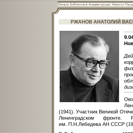
РЖАНОВ АНАТОЛИЙ ВА
9.0
Нов
Де
кор
фи
про
об
диэ
Око
Лен
(1941). Участник Великой Отече
Ленинградском фронте. 
им. П.Н.Лебедева АН СССР (19