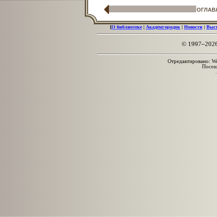
ОГЛАВ
[
О библиотеке
|
Академгородок
|
Новости
|
Выс
© 1997–202
Отредактировано: We
Посе