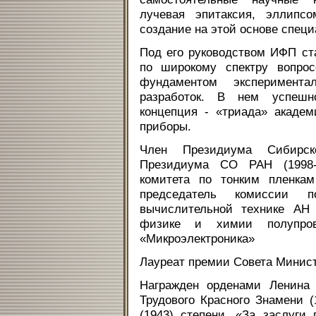
лучевая эпитаксия, эллипс
создание на этой основе спец
Под его руководством ИФП ст
по широкому спектру вопрос
фундаментом эксперимента
разработок. В нем успешно
концепция - «триада» академ
приборы.
Член Президиума Сибирско
Президиума СО РАН (1998-2
комитета по тонким пленкам
председатель комиссии 
вычислительной технике АН
физике и химии полупров
«Микроэлектроника»
Лауреат премии Совета Минист
Награжден орденами Ленина 
Трудового Красного Знамени (1
(1943) степени, «За заслуги