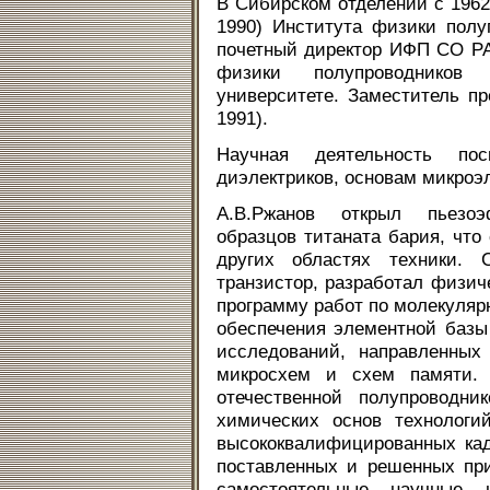
В Сибирском отделении с 1962 
1990) Института физики пол
почетный директор ИФП СО РАН
физики полупроводников 
университете. Заместитель пр
1991).
Научная деятельность по
диэлектриков, основам микроэ
А.В.Ржанов открыл пьезоэ
образцов титаната бария, чт
других областях техники.
транзистор, разработал физич
программу работ по молекуляр
обеспечения элементной базы
исследований, направленных
микросхем и схем памяти. 
отечественной полупроводни
химических основ технологий
высококвалифицированных кад
поставленных и решенных пр
самостоятельные научные н