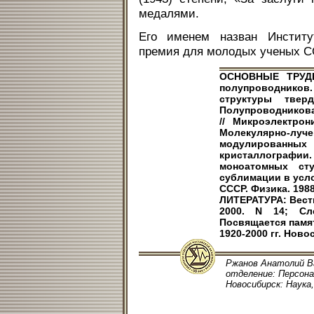
медалями.
Его именем назван Институ
премия для молодых ученых С
ОСНОВНЫЕ ТРУДЫ
полупроводников.
структуры твер
Полупроводникова
// Микроэлектрони
Молекулярно-л
модулированных 
кристаллографии.
моноатомных сту
сублимации в усло
СССР. Физика. 1988. 
ЛИТЕРАТУРА: Вестни
2000. N 14; Сл
Посвящается памя
1920-2000 гг. Новос
Ржанов Анатолий Ва
отделение: Персонал
Новосибирск: Наука, 