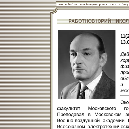
РАБОТНОВ ЮРИЙ НИКО
11
13.
Де
кор
фи
про
обл
и 
мех
Ок
факультет Московского гос
Преподавал в Московском эн
Военно-воздушной академии 
Всесоюзном электротехническ