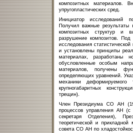
композитных материалов. В
упругопластических сред.
Инициатор исследований п
Получил важные результаты 
композитных структур и в
разрушение композитов. Под
исследования статистической
и установлены принципы реал
материалах, разработаны н
обусловленные особым напр
материалов, получены фу
определяющих уравнений. Ука
механики деформируемого 
крупногабаритных конструкц
трещин).
Член Президиума СО АН (19
процессов управления АН (с 1
секретаря Отделения), Пр
теоретической и прикладной 
совета СО АН по хладостойкос