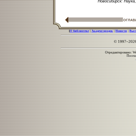
Новосибирск: Наука, 
ОГЛАВ
[
О библиотеке
|
Академгородок
|
Новости
|
Выс
© 1997–202
Отредактировано: We
Посе