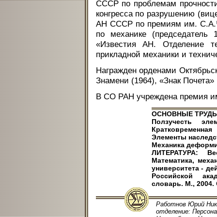
СССР по проблемам прочности
конгресса по разрушению (вице
АН СССР по премиям им. С.А.Ч
по механике (председатель 1
«Известия АН. Отделение те
прикладной механики и техниче
Награжден орденами Октябрьск
Знамени (1964), «Знак Почета» 
В СО РАН учреждена премия и
ОСНОВНЫЕ ТРУДЫ: С
Ползучесть эле
Кратковременная 
Элементы наследст
Механика деформир
ЛИТЕРАТУРА: Ве
Математика, механ
университета - д
Российской ака
словарь. М., 2004. 
Работнов Юрий Нико
отделение: Персонал