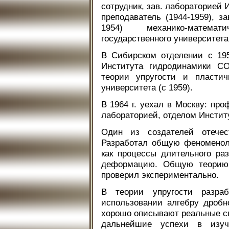
сотрудник, зав. лабораторией 
преподаватель (1944-1959), за
1954) механико-математ
государственного университета
В Сибирском отделении с 1958
Института гидродинамики С
теории упругости и пластич
университета (с 1959).
В 1964 г. уехал в Москву: про
лабораторией, отделом Инсти
Один из создателей отечес
Разработал общую феноменол
как процессы длительного ра
деформацию. Общую теорию
проверил экспериментально.
В теории упругости разра
использовании алгебру дробн
хорошо описывают реальные св
дальнейшие успехи в изу