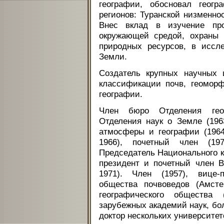
географии, обосновал геогр
регионов: Туранской низменно
Внес вклад в изучение пр
окружающей средой, охраны 
природных ресурсов, в иссл
Земли.
Создатель крупных научных 
классификации почв, геоморф
географии.
Член бюро Отделения геоло
Отделения наук о Земле (196
атмосферы и географии (1964
1966), почетный член (19
Председатель Национального ко
президент и почетный член В
1971). Член (1957), вице-п
общества почвоведов (Амсте
географического общества 
зарубежных академий наук, бо
доктор нескольких университет