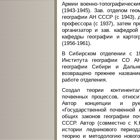
Армии военно-топографическ
(1943-1945). Зав. отделом ге
географии АН СССР (с 1943), д
профессора (с 1937), затем п
организатор и зав. кафедрой
кафедры географии и картог
(1956-1961).
В Сибирском отделении с 195
Института географии СО АН
географии Сибири и Дальн
возвращено прежнее названи
работе отделения.
Создал теории континентал
почвенных процессов, относи
Автор концепции и рук
«Государственной почвенной
общих законов географии по
СССР. Автор (совместно с К.
истории ледникового период
теорию и методологию нового