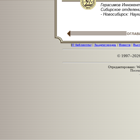
Герасимов Иннокент
Сибирское отделени
- Новосибирск: Наука
ОГЛАВ
[
О библиотеке
|
Академгородок
|
Новости
|
Выс
© 1997–202
Отредактировано: We
Посе