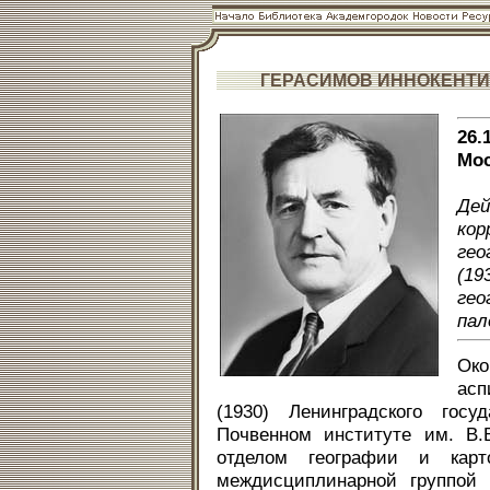
ГЕРАСИМОВ ИННОКЕНТИ
26.
Мос
Де
кор
гео
(19
ге
пал
Око
асп
(1930) Ленинградского госу
Почвенном институте им. В.
отделом географии и карто
междисциплинарной группой 