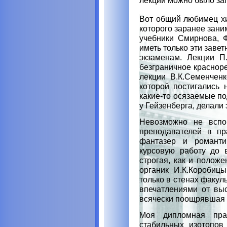
лекции можно было за
Вот общий любимец хи
которого заранее зани
учебники Смирнова, Ф
иметь только эти заве
экзаменам. Лекции П.
безграничное красноре
лекции В.К.Семенченк
которой постигались 
какие-то осязаемые по
у Гейзенберга, делали 
Невозможно не вспо
преподавателей в пр
фантазер и романти
курсовую работу до в
строгая, как и положе
органик И.К.Коробиц
только в стенах факул
впечатлениями от выс
всячески поощрявшая н
Моя дипломная пра
стабильных изотопов