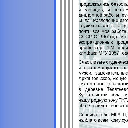
продолжались безостан
и месяцев, и поэто
дипломной работы (рук
была "Разделение изо
случилось, что с экст
почти вся моя работа
СССР. С 1967 года и п
экстракционных проц
профессор Л.М.Гинд
химфака МГУ 1957 года
Счастливые студенческ
и началом дружбы, гре
музеи, замечательны
Архангельское, Ясную 
сих пор вместе вспом
в деревне Телятьево
Кустанайской област
нашу родную зону "Ж",
50 лет найдет свое окно
Спасибо тебе, МГУ! Цв
на благо всем, кому су