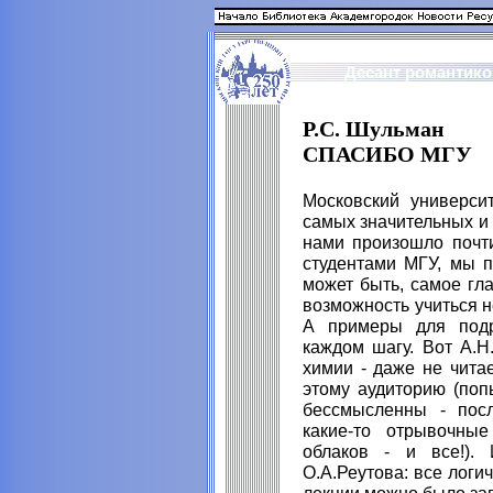
Десант романтико
Р.С. Шульман
СПАСИБО МГУ
Московский университ
самых значительных и 
нами произошло почти
студентами МГУ, мы п
может быть, самое гла
возможность учиться не
А примеры для подр
каждом шагу. Вот А.Н
химии - даже не чита
этому аудиторию (поп
бессмысленны - посл
какие-то отрывочны
облаков - и все!).
О.А.Реутова: все логи