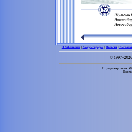
Шульман Р
Новосибир
Новосибирс
[
О библиотеке
|
Академгородок
|
Новости
|
Выставк
© 1997–2026
Отредактировано: We
Посе