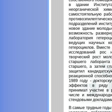
в здании Институт
неорганической х
самостоятельную рабо
противоэпилептичес
подразделений институ
новое здание молоды
возможность разверн
лаборатория гетероц
ведущих научных ко
гетероциклов. Вместе
исследований рос 
творческий рост мол
старшего лаборанта
старшего, а затем гл
защитил кандидатск
реакционной способно
1989 году - докторск
эффектов в ряду аз
принимал участие в 
числе и международн
стендовыми докладами
В самые трудные годы 