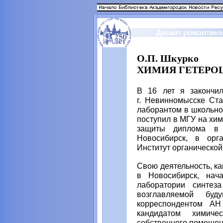
Десант романтико
О.П. Шкурко
ХИМИЯ ГЕТЕРО
В 16 лет я закончи
г. Невинномысске Ста
лаборантом в школьно
поступил в МГУ на хим
защиты диплома в 
Новосибирск, в орг
Институт органическо
Свою деятельность, к
в Новосибирск, нач
лаборатории синтеза
возглавляемой буд
корреспондентом А
кандидатом химич
собственного помещен