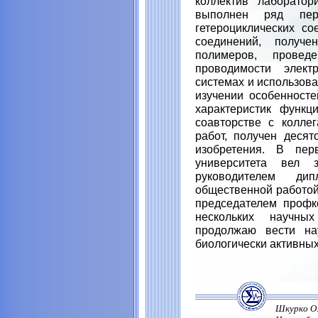
коллектив лаборато
выполнен ряд пер
гетероциклических со
соединений, получе
полимеров, прове
проводимости элект
системах и использов
изучении особенносте
характеристик функц
соавторстве с колле
работ, получен десят
изобретения. В пер
университета вел з
руководителем ди
общественной работой 
председателем профко
нескольких научн
продолжаю вести на
биологически активных
Шкурко О.