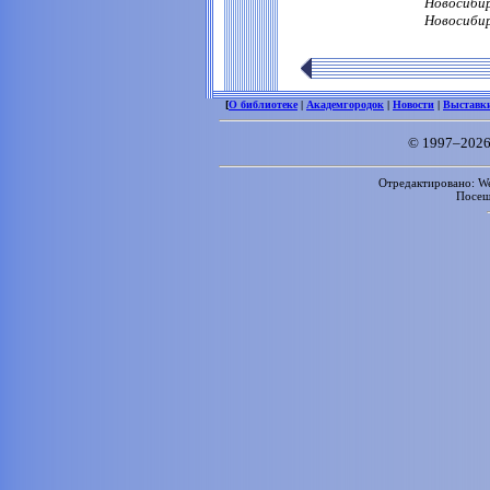
Новосибир
Новосибирс
[
О библиотеке
|
Академгородок
|
Новости
|
Выставк
© 1997–2026
Отредактировано: We
Посе