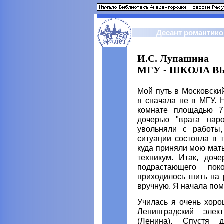
Десант романтико
И.С. Лупашина
МГУ - ШКОЛА 
Мой путь в Московски
я сначала не в МГУ. 
комнате площадью 7
дочерью "врага нар
увольняли с работы,
ситуации состояла в 
куда приняли мою мат
техникум. Итак, доч
подрастающего по
приходилось шить на
вручную. Я начала помо
Училась я очень хоро
Ленинградский элек
(Ленина). Спустя