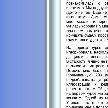
познакомилась с ре
института. Мы подружи
где-то не там. Еще не
из института. Дома - с
мне сказали, что пере
училась хорошо и у ме
тем временам очень п
искушать судьбу, прос
году стала студенткой
На первом курсе ме
игнорировала, наскол
дисциплины, посещая 
В старосты я явно не г
вольности смотрели 
Помочь мне было не
(повышенную) 290 ру
подрабатывать: устр
иллюстрации к книг
репетиторством. Обще
на первом курсе мы ж
комнате. Одной из м
Увидев, что я интер
привезла мне в подаро