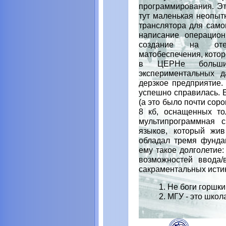
программирования. Эт
тут маленькая неопыт
транслятора для сам
написание операцио
создание на оте
матобеспечения, кото
в ЦЕРНе большие
экспериментальных д
дерзкое предприятие.
успешно справилась. 
(а это было почти сор
8 кб, оснащенных то
мультипрограммная 
языков, который жив
обладал тремя фунда
ему такое долголетие
возможностей ввода/
сакраментальных исти
1. Не боги горшк
2. МГУ - это шко