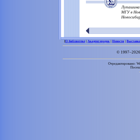
Лупашина 
МГУ в Нов
Новосибирс
[
О библиотеке
|
Академгородок
|
Новости
|
Выставк
© 1997–2026
Отредактировано: We
Посе