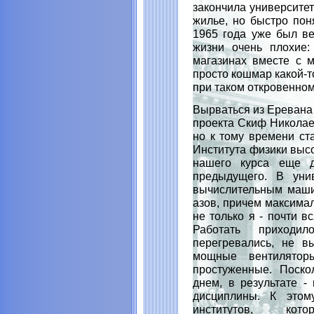
закончила университет
жилье, но быстро пон
1965 года уже был ве
жизни очень плохие:
магазинах вместе с 
просто кошмар какой-т
при таком откровенном
Вырваться из Еревана
проекта Скиф Николае
но к тому времени ст
Института физики высо
нашего курса еще д
предыдущего. В уни
вычислительным маши
азов, причем максима
не только я - почти 
Работать приход
перегревались, не в
мощные вентилятор
простуженные. Поско
днем, в результате -
дисциплины. К это
институтов, кот