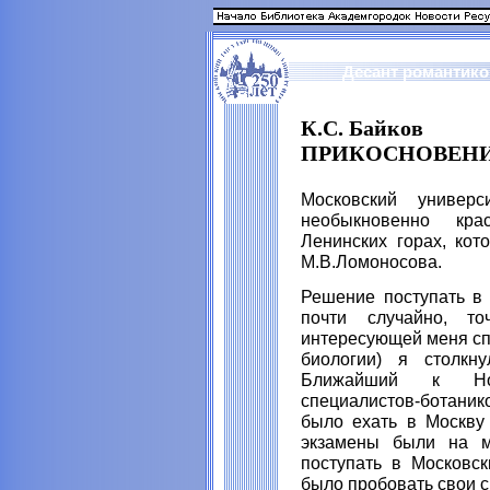
Десант романтико
К.С. Байков
ПРИКОСНОВЕНИ
Московский универс
необыкновенно кр
Ленинских горах, кот
М.В.Ломоносова.
Решение поступать в 
почти случайно, то
интересующей меня сп
биологии) я столкн
Ближайший к Ново
специалистов-ботанико
было ехать в Москву
экзамены были на м
поступать в Московск
было пробовать свои с