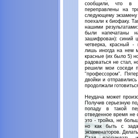
сообщили, что в 
переправлены на тр
следующему экзамену 
поехали к биофаку. Та
нашими результатами
были напечатаны н
зашифрован): синий ц
четверка, красный - 
лишь иногда на нем м
красные (их было 5) н
радоваться не стал, но
решили мои соседи п
"профессором". Пяте
двойки и отправились
продолжали готовиться
Неудача может произо
Получив серьезную под
попаду в такой пер
отведенное время не 
это - тройка, не боль
но как быть с зада
экзаменаторов. Делать
Стал рассуждать 