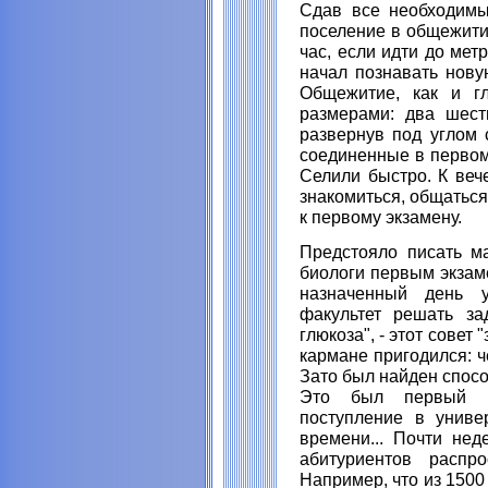
Сдав все необходимы
поселение в общежитие
час, если идти до мет
начал познавать нову
Общежитие, как и гл
размерами: два шест
развернув под углом с
соединенные в первом
Селили быстро. К веч
знакомиться, общаться
к первому экзамену.
Предстояло писать ма
биологи первым экзам
назначенный день 
факультет решать за
глюкоза", - этот совет 
кармане пригодился: 
Зато был найден спосо
Это был первый к
поступление в униве
времени... Почти не
абитуриентов распр
Например, что из 1500