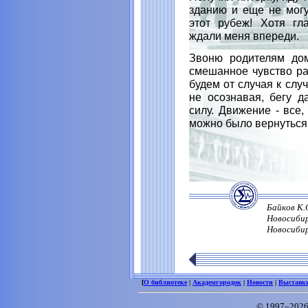
зданию и еще не могу
этот рубеж! Хотя гл
ждали меня впереди.
Звоню родителям дом
смешанное чувство ра
будем от случая к слу
не осознавая, бегу д
силу. Движение - все,
можно было вернуться
Байков К.
Новосибир
Новосибирс
[
О библиотеке
|
Академгородок
|
Новости
|
Выставк
© 1997–2026