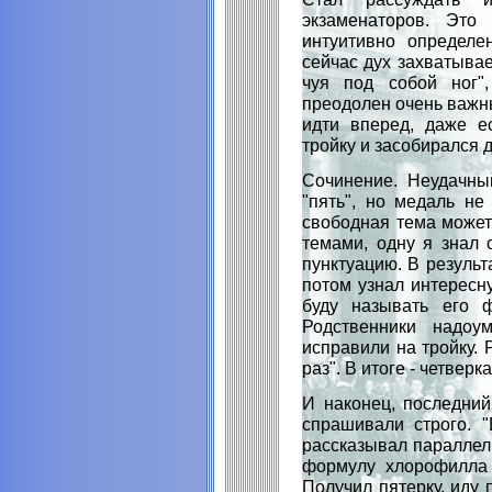
экзаменаторов. Это
интуитивно определе
сейчас дух захватывает
чуя под собой ног"
преодолен очень важн
идти вперед, даже е
тройку и засобирался д
Сочинение. Неудачны
"пять", но медаль не
свободная тема может
темами, одну я знал 
пунктуацию. В результ
потом узнал интересн
буду называть его ф
Родственники надоу
исправили на тройку.
раз". В итоге - четверка
И наконец, последний
спрашивали строго. "
рассказывал параллель
формулу хлорофилла 
Получил пятерку, иду 