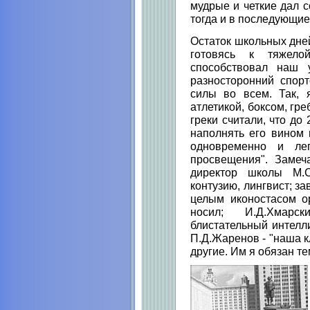
мудрые и четкие дал с
тогда и в последующие
Остаток школьных дней
готовясь к тяжело
способствовал наш у
разносторонний спор
силы во всем. Так, 
атлетикой, боксом, гр
греки считали, что до
наполнять его вином 
одновременно и ле
просвещения". Замеч
директор школы М.С
контузию, лингвист; з
целым иконостасом ор
носил; И.Д.Хмарс
блистательный интелл
П.Д.Жаренов - "наша к
другие. Им я обязан те