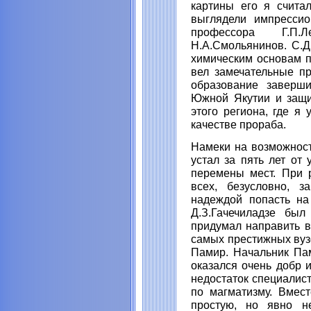
картины его я счита
выглядели импрессио
профессора Г.П.Л
Н.А.Смольянинов. С.Д
химическим основам п
вел замечательные пр
образование заверш
Южной Якутии и защи
этого региона, где я
качестве прораба.
Намеки на возможност
устал за пять лет от
перемены мест. При 
всех, безусловно, з
надеждой попасть на
Д.З.Гачечиладзе был
придумал направить в
самых престижных вуз
Памир. Начальник Пам
оказался очень добр 
недостаток специалис
по магматизму. Вмес
простую, но явно не