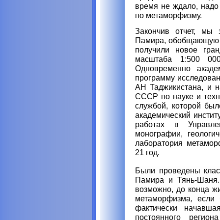
время не ждало, надо
по метаморфизму.
Закончив отчет, мы 
Памира, обобщающую 
получили новое гран
масштаба 1:500 000
Одновременно академ
программу исследован
АН Таджикистана, и н
СССР по науке и техн
службой, которой был
академический инстит
работах в Управлен
монографии, геологич
лаборатория метамор
21 год.
Были проведены клас
Памира и Тянь-Шаня.
возможно, до конца ж
метаморфизма, если 
фактически начавша
постоянного регион