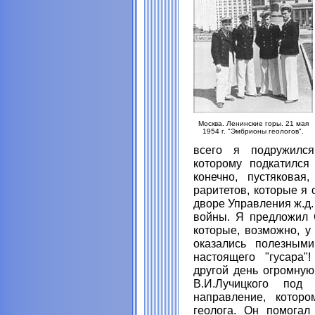
Москва. Ленинские горы. 21 мая
1954 г. "Эмбрионы геологов".
всего я подружился
которому подкатился
конечно, пустякова
раритетов, которые я 
дворе Управления ж.д.
войны. Я предложил С
которые, возможно, у
оказались полезными
настоящего "гусара"
другой день огромную
В.И.Лучицкого под
направление, котор
геолога. Он помога