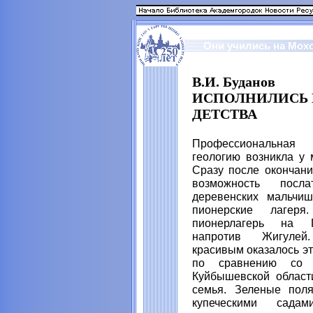
Они учились на Мох
В.И. Буданов
ИСПОЛНИЛИСЬ
ДЕТСТВА
Профессиональная
геологию возникла у 
Сразу после окончан
возможность посла
деревенских мальчиш
пионерские лаге
пионерлагерь на 
напротив Жигулей.
красивым оказалось эт
по сравнению со 
Куйбышевской област
семья. Зеленые пол
купеческими сада