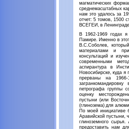
магматических форма
среднемасштабных кар
нам это удалось за 19
отчет: 5 томов, 1500
ВСЕГЕИ, в Ленинграде
В 1962-1969 годах я
Памире. Именно в это
В.С.Соболев, которы
материалами и при
консультаций и изуч
современными мето
аспирантура в Инст
Новосибирске, куда я 
прерваны на 1966-
загранкомандировку 
петрографа группы с
оценку месторожден
пустыни (или Восточн
(глинозема) для алюми
По моей инициативе 
Аравийской пустыни, ч
глиноземного сырья.
предоставить нам дл