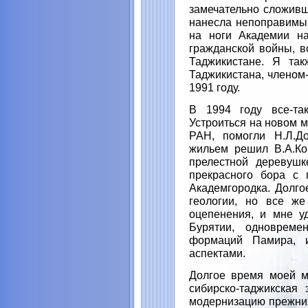
замечательно сложивш
нанесла непоправимы
на ноги Академии на
гражданской войны, в
Таджикистане. Я та
Таджикистана, членом
1991 году.
В 1994 году все-та
Устроиться на новом м
РАН, помогли Н.Л.До
жильем решил В.А.Ко
прелестной деревушк
прекрасного бора с 
Академгородка. Долго
геологии, но все же
оцепенения, и мне у
Бурятии, одновреме
формаций Памира, и
аспектами.
Долгое время моей м
сибирско-таджикская
модернизацию прежних