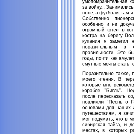
умопомрачительная ко
за войну... Занималис
поле, а футболистам и
Собственно пионерс
особенно и не докуч
огромный котел, в ко
костра на берегу Во
купания я заметил 
поразительным в 
правильности. Это бы
годы, почти как амуле
смутные мечты стать г
Поразительно также, 
моего чтения. В пер
которые мне рекоменд
корабле "Бигль". Не
после пересказать со
повлияли "Песнь о Г
основами для наших и
путешествиям, я зачи
мог подумать, что в м
сибирская тайга, и 
местах, в которых р