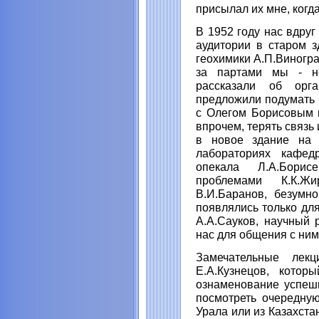
присылал их мне, когда
В 1952 году нас вдруг
аудитории в старом 
геохимики А.П.Виногра
за партами мы - нес
рассказали об орг
предложили подумать 
с Олегом Борисовым н
впрочем, терять связь
в новое здание на 
лабораториях кафед
опекала Л.А.Бори
проблемами К.К.Жи
В.И.Баранов, безумн
появлялись только для
А.А.Сауков, научный 
нас для общения с ним
Замечательные лек
Е.А.Кузнецов, котор
ознаменование успешн
посмотреть очередную
Урала или из Казахста