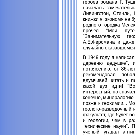
героев романа Г. Туш
началась замечательн
Ливингстон, Стенли, 
книжки я, экономя на 
родного городка Мелек
прочел "Мои путе
"Занимательную г
А.Е.Ферсмана и даже
случайно оказавшемся
В 1949 году я написал
деревню дедушке", 
потрясению, от 86-ле
рекомендовал побо
вдумчивей читать и п
какой вуз идти! "В
интересный, но сначал
конечно, минералогию 
позже к геохимии... М
геолого-разведочный и
факультет, где будет 
и геологии, чем в ра
технические науки". 
ученый угадал антип