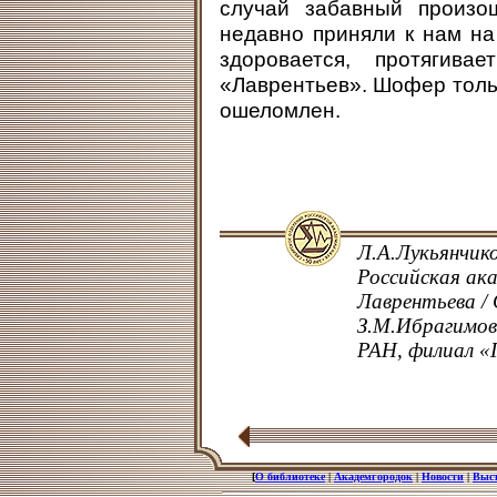
случай забавный произо
недавно приняли к нам на
здоровается, протягива
«Лаврентьев». Шофер толь
ошеломлен.
Л.А.Лукьянчико
Российская ака
Лаврентьева /
З.М.Ибрагимов
РАН, филиал «Г
[
О библиотеке
|
Академгородок
|
Новости
|
Выс