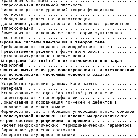
 Уравнения Кона-Шэма ....................................
 Аппроксимация локальной плотности ......................
 Численное решение уравнений теории функционала

 плотности ..............................................
 Обобщенная градиентная аппроксимация ...................
 Дальнейшие усовершенствования обобщенной градиентной

 аппроксимации ..........................................
 Замечания по численным методам теории функционала

лирование системы электронов в твердом теле
 .............
 Приближения потенциалов взаимодействия частиц ..........
 Представление решений в форме волн Блоха ...............
ты программ "ab initio" и их возможности для задач

технологий
флопсные вычисления для моделирования в нанотехнологиях
еры использования численных моделей в задачах

технологий
 ..............................................
 Устройства хранения данных. Нано-память ................
 Материалы ..............................................
 Использование методов "ab initio" для изучения

 наноматериалов и наноморфологии ........................
 Локализация и координация примесей и дефектов в

 нанокристаллическом алмазе .............................
д молекулярной динамики. Вычисление макроскопических

метров системы усреднением по времени
 ...................
 Расчет макроскопических, термодинамических параметров.

 Вириальное уравнение состояния .........................