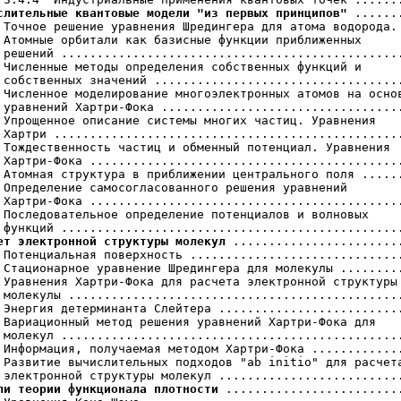
слительные квантовые модели "из первых принципов"
 .......
 Точное решение уравнения Шредингера для атома водорода.

 Атомные орбитали как базисные функции приближенных

 решений ................................................
 Численные методы определения собственных функций и

 собственных значений ...................................
 Численное моделирование многоэлектронных атомов на основ
 уравнений Хартри-Фока ..................................
 Упрощенное описание системы многих частиц. Уравнения

 Хартри .................................................
 Тождественность частиц и обменный потенциал. Уравнения

 Хартри-Фока ............................................
 Атомная структура в приближении центрального поля ......
 Определение самосогласованного решения уравнений

 Хартри-Фока ............................................
 Последовательное определение потенциалов и волновых

ет электронной структуры молекул
 ........................
 Потенциальная поверхность ..............................
 Стационарное уравнение Шредингера для молекулы .........
 Уравнения Хартри-Фока для расчета электронной структуры

 молекулы ...............................................
 Энергия детерминанта Слейтера ..........................
 Вариационный метод решения уравнений Хартри-Фока для

 молекул ................................................
 Информация, получаемая методом Хартри-Фока .............
 Развитие вычислительных подходов "ab initio" для расчета
ли теории функционала плотности
 .........................