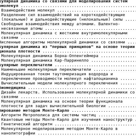
кулярная динамика со связями для моделирования систем

омолекул
 ................................................
 Взаимодействие молекул .................................
 Разделение сил взаимодействий на короткодействующие

 (локальные) и дальнодействующие (нелокальные) силы .....
 Свободные взаимодействия между атомами. Валентно-

 несвязанные атомы ......................................
 Молекулярная динамика с жесткими внутримолекулярными

 связями ................................................
кулярная динамика из "первых принципов" на основе теории

ционала плотности
 .......................................
 Молекулярная динамика Борна-Оппенгеймера ...............
кулярные переключатели
 ..................................
 Наименьшие молекулярные переключатели ..................
 Индуцированная током таутомеризация водорода и

 переключение проводимости молекул нафталоцианина .......
биомедицина
 .............................................
 Дизайн лекарств. Использование молекулярной динамики со

 связями ................................................
 Молекулярная динамика на основе теории функционала

лирование методом Монте-Карло
 ...........................
 Алгоритм Метрополиса для системы частиц ................
 Квантовые методы Монте-Карло для изучения наноструктур .
 Генетический алгоритм ..................................
 Молекулярное моделирование методом Монте-Карло в
