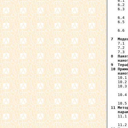
   6.1 
   6.2 
   6.3 
       
   6.4 
   6.5 
       
   6.6 
7  Моде
   7.1 
   7.2 
8  Паке
   нано
9  Тера
10 Прим
   нано
   10.1
   10.2
   10.3
       
   10.4
       
11 Мето
   пара
   11.1
       