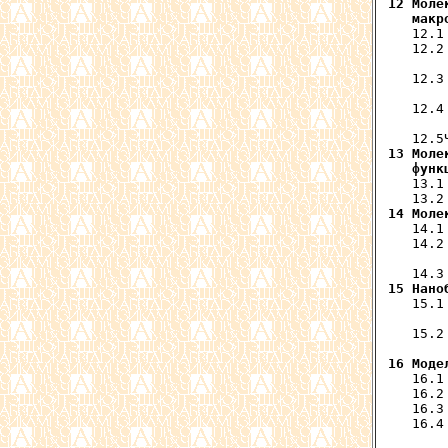
12 Моле
   макр
   12.1
   12.2
       
   12.3
       
   12.4
       
13 Моле
   функ
   13.1
14 Моле
   14.1
   14.2
       
15 Нано
   15.1
       
   15.2
16 Моде
   16.1
   16.2
   16.3
   16.4