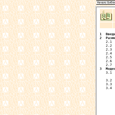
1  Введ
2  Разм
   2.1 
   2.2 
   2.3 
   2.4 
   2.5 
   2.6 
3  Моде
   3.1 
       
   3.2 
   3.3 
   3.4 
       
       
       
       
       
       