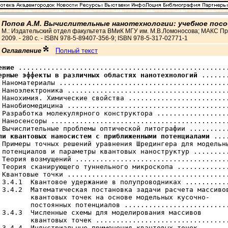
Попов А.М. Вычислительные нанотехнологии: учебное посо
M.: Издательский отдел факультета ВМиК МГУ им. М.В.Ломоносова; МАКС Пр
2009. - 280 с. - ISBN 978-5-89407-356-9; ISBN 978-5-317-02771-1
Оглавление
Полный текст
ение
ерные эффекты в различных областях нанотехнологий
 .......
 Наноматериалы ..........................................
 Наноэлектроника ........................................
 Нанохимия. Химические свойства .........................
 Нанобиомедицина ........................................
 Разработка молекулярного конструктора ..................
 Наносенсоры ............................................
ли квантовых наносистем с приближенными потенциалами
 ...
 Примеры точных решений уравнения Шредингера для модельны
 потенциалов и параметры квантовых наноструктур .........
 Теория возмущений ......................................
 Теория сканирующего туннельного микроскопа .............
 Квантовые точки ........................................
 3.4.1  Квантовое удержание в полупроводниках ...........
 3.4.2  Математическая постановка задачи расчета массивов
        квантовых точек на основе модельных кусочно-

        постоянных потенциалов ..........................
 3.4.3  Численные схемы для моделирования массивов

        квантовых точек .................................