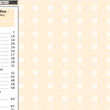
бие.
-
есс,
.... 14

.... 14

.... 20

.... 24

.... 24

.... 27

.... 28

..... 31

х

.... 31

.... 43

.... 48

.... 58

.... 58



.... 63

.... 67
