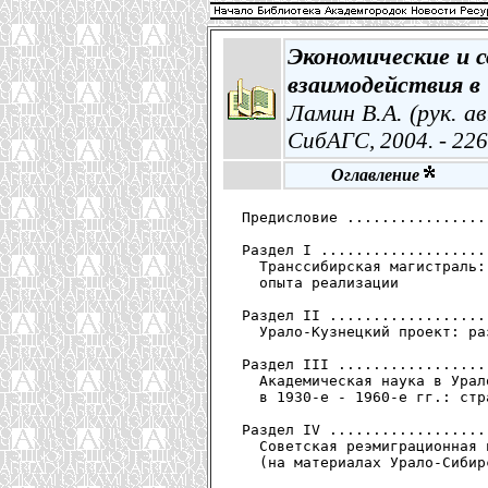
Экономические и 
взаимодействия в 
Ламин В.А. (рук. авт
СибАГС, 2004. - 226
Оглавление
 Предисловие ................
 Раздел I ...................
   Транссибирская магистраль:
   опыта реализации

 Раздел II ..................
   Урало-Кузнецкий проект: ра
 Раздел III .................
   Академическая наука в Урал
   в 1930-е - 1960-е гг.: стр
 Раздел IV ..................
   Советская реэмиграционная 
   (на материалах Урало-Сибир