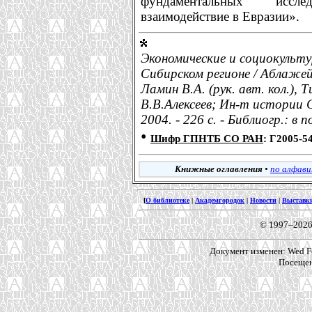
фундаментальных иссл
взаимодействие в Евразии».
Экономические и социокульту
Сибирском регионе / Аблажей 
Ламин В.А. (рук. авт. кол.), 
В.В.Алексеев; Ин-т истории 
2004. - 226 с. - Библиогр.: в
•
Шифр ГПНТБ СО РАН
: Г2005-5
Книжные оглавления
•
по алфав
[
О библиотеке
|
Академгородок
|
Новости
|
Выставк
© 1997–2026
Документ изменен: Wed Fe
Посещен