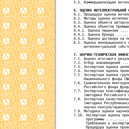
      5.5. Коммерциализация интел
6. ОЦЕНКА ИНТЕЛЛЕКТУАЛЬНОЙ 
      6.1. Процедура оценки интел
      6.2. Методы оценки интеллек
      6.3. Оценка объекта авторск
      6.4. Оценка объектов промыш
      6.4.1. Оценка лицензии ....
      6.4.2. Оценка бренда ......
      6.4.3. Оценка договора на п
      6.5. Оценка инновационного п
           интеллектуальной собст
7. НАУЧНО-ТЕХНИЧЕСКАЯ ЭФФЕК
      7.1. Анализ итогового резул
      7.2. Отбор нововведений ...
      7.3. Экспертная оценка целе
      7.4. Экспертная оценка прое
      7.5. Экспертная оценка групп
           Национального фонда СШ
      7.6. Сравнительная многоуров
           Российского фонда фунд
      7.7. Экспертная классификац
           (методика Российского 
      7.8. Экспертная качественная
           (методика Республиканск
           научно-консультационно
      7.9. Методика оценки научно
      7.10. Экспертная оценка про
            программы ...........
            Требования к эксперта
            Процедура оценки прое