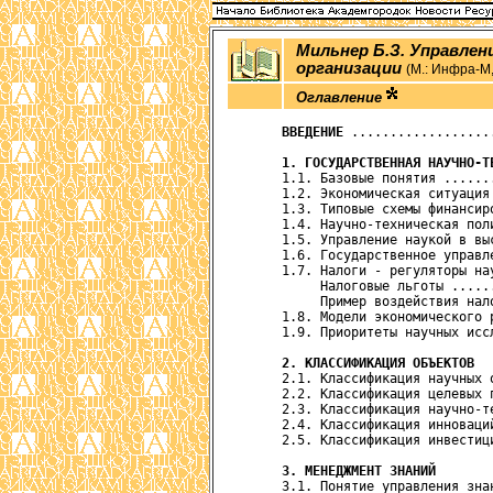
Мильнер Б.З. Управлен
организации
(М.: Инфра-М, 
Оглавление
ВВЕДЕНИЕ
 ..................
1. ГОСУДАРСТВЕННАЯ НАУЧНО-Т
      1.1. Базовые понятия ......
      1.2. Экономическая ситуация
      1.3. Типовые схемы финансир
      1.4. Научно-техническая пол
      1.5. Управление наукой в вы
      1.6. Государственное управл
      1.7. Налоги - регуляторы на
           Налоговые льготы .....
           Пример воздействия нал
      1.8. Модели экономического 
      1.9. Приоритеты научных исс
2. КЛАССИФИКАЦИЯ ОБЪЕКТОВ
      2.1. Классификация научных 
      2.2. Классификация целевых 
      2.3. Классификация научно-т
      2.4. Классификация инноваци
      2.5. Классификация инвестиц
3. МЕНЕДЖМЕНТ ЗНАНИЙ
      3.1. Понятие управления зна