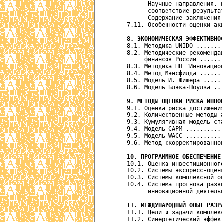
            Научные направления, п
            соответствие результа
            Содержание заключения
      7.11. Особенности оценки ак
8. ЭКОНОМИЧЕСКАЯ ЭФФЕКТИВНО
      8.1. Методика UNIDO .......
      8.2. Методические рекоменда
           финансов России ......
      8.3. Методика НП "Инновацио
      8.4. Метод Мэнсфилда ......
      8.5. Модель И. Фишера .....
      8.6. Модель Блэка-Шоулза ..
9. МЕТОДЫ ОЦЕНКИ РИСКА ИННО
      9.1. Оценка риска достижени
      9.2. Количественные методы 
      9.3. Кумулятивная модель ст
      9.4. Модель САРМ ..........
      9.5. Модель WACC ..........
      9.6. Метод скорректированно
10. ПРОГРАММНОЕ ОБЕСПЕЧЕНИЕ
      10.1. Оценка инвестиционног
      10.2. Системы экспресс-оцен
      10.3. Системы комплексной о
      10.4. Система прогноза разви
            инновационной деятель
11. МЕЖДУНАРОДНЫЙ ОПЫТ РАЗР
      11.1. Цели и задачи комплек
      11.2. Синергетический эффек