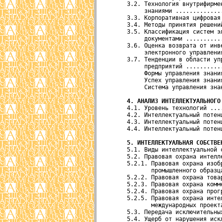
      3.2. Технология внутрифирме
           знаниями .............
      3.3. Корпоративная цифровая
      3.4. Методы принятия решени
      3.5. Классификация систем эл
           документами ..........
      3.6. Оценка возврата от инве
           электронного управлени
      3.7. Тенденции в области уп
           предприятий ..........
           Формы управления знани
           Успех управления знани
           Система управления зна
4. АНАЛИЗ ИНТЕЛЛЕКТУАЛЬНОГО
      4.1. Уровень технологий ...
      4.2. Интеллектуальный потен
      4.3. Интеллектуальный потен
      4.4. Интеллектуальный потен
5. ИНТЕЛЛЕКТУАЛЬНАЯ СОБСТВЕ
      5.1. Виды интеллектуальной 
      5.2. Правовая охрана интелл
      5.2.1. Правовая охрана изобр
             промышленного образц
      5.2.2. Правовая охрана това
      5.2.3. Правовая охрана комм
      5.2.4. Правовая охрана прог
      5.2.5. Правовая охрана инте
             международных проект
      5.3. Передача исключительны
      5.4. Ущерб от нарушения иск