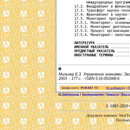
            международных програм
      17.2. Фандрайзинг в финанси
      17.3. Трансферт научно-техн
      17.4. Франчайзинг в научно-
      17.5. Мониторинг программ .
      17.5.1. Мониторинг: основны
      17.5.2. Мониторинг деятельн
      17.5.3. Процесс организации
      17.5.4. Мониторинг: пилотны
ЛИТЕРАТУРА
 ................
ИМЕННОЙ УКАЗАТЕЛЬ
 .........
ПРЕДМЕТНЫЙ УКАЗАТЕЛЬ
 ......
ИНОСТРАННЫЕ ТЕРМИНЫ
 .......
Мильнер Б.З. Управление знаниями: Эв
2003. - 177 с. - ISBN 5-16-001668-6.
Шифр книги:
У5-М.607
НО
По алфавиту
|
П
[
О библиотеке
|
Академгородок
|
Новости
|
Выст
© 1997–2026
Документ изменен: Wed Feb
Посещен