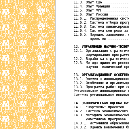
      11.3. Опыт США ............
      11.4. Опыт Франции ........
      11.5. Опыт ФРГ ............
      11.6. Опыт России .........
      11.6.1. Распределенная сист
      11.6.2. Система отбора прог
      11.6.3. Система финансирова
      11.6.4. Система контроля за
      11.6.5. Порядок заявления, 
              проектов ..........
12. УПРАВЛЕНИЕ НАУЧНО-ТЕХНИ
      12.1. Организация стратегич
            формирования программ
      12.2. Выработка стратегичес
      12.3. Методы принятия решени
            научно-технической пр
13. ОРГАНИЗАЦИОННЫЕ ОСОБЕНН
      13.1. Элементы инновационно
      13.2. Особенности организац
      13.3. Программа работ при с
      Региональные инновационные 
      Система региональных иннова
14. ЭКОНОМИЧЕСКАЯ ОЦЕНКА НА
      14.1. "Портфель" проектов .
      14.2. Система экономических
      14.3. Методика экономической
            участников программы 
      14.3.1. Источники образован
      14.3.2. Оценка вовлечения б