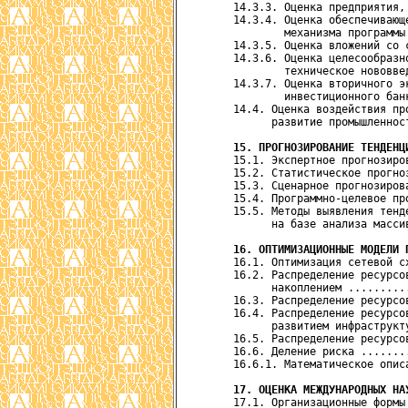
      14.3.3. Оценка предприятия,
      14.3.4. Оценка обеспечивающ
              механизма программы
      14.3.5. Оценка вложений со 
      14.3.6. Оценка целесообразно
              техническое нововве
      14.3.7. Оценка вторичного эк
              инвестиционного бан
      14.4. Оценка воздействия пр
            развитие промышленнос
15. ПРОГНОЗИРОВАНИЕ ТЕНДЕНЦ
      15.1. Экспертное прогнозиро
      15.2. Статистическое прогно
      15.3. Сценарное прогнозиров
      15.4. Программно-целевое пр
      15.5. Методы выявления тенд
            на базе анализа масси
16. ОПТИМИЗАЦИОННЫЕ МОДЕЛИ 
      16.1. Оптимизация сетевой с
      16.2. Распределение ресурсов
            накоплением .........
      16.3. Распределение ресурсо
      16.4. Распределение ресурсо
            развитием инфраструкт
      16.5. Распределение ресурсо
      16.6. Деление риска .......
      16.6.1. Математическое опис
17. ОЦЕНКА МЕЖДУНАРОДНЫХ НА
      17.1. Организационные формы