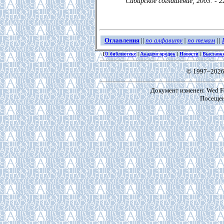
Сибирское соглашение, 2003. - 22
Оглавления
||
по алфавиту
|
по темам
||
[
О библиотеке
|
Академгородок
|
Новости
|
Выставк
© 1997–2026
Документ изменен: Wed Fe
Посещен