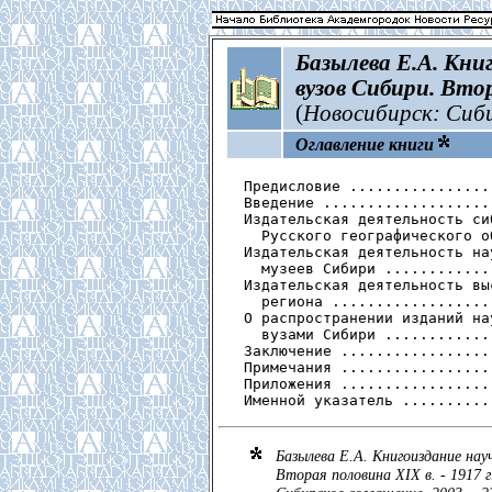
Базылева Е.А. Кни
вузов Сибири. Втор
(
Новосибирск: Сибир
Оглавление книги
 Предисловие ................
 Введение ...................
 Издательская деятельность си
   Русского географического о
 Издательская деятельность на
   музеев Сибири ............
 Издательская деятельность вы
   региона ..................
 О распространении изданий на
   вузами Сибири ............
 Заключение .................
 Примечания .................
 Приложения .................
 Именной указатель ..........
Базылева Е.А. Книгоиздание нау
Вторая половина ХIХ в. - 1917 г