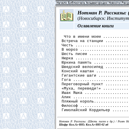
Нотман Р. Рассказы: 
(
Новосибирск: Институт 
Оглавление книги
 Что в имени моем ...........
Встреча на станции ..........
Честь .......................
В мороз .....................
Шесть писем .................
Нюрка .......................
Юркина память ...............
Шведский велосипед ..........
Конский каштан ..............
Гигантские шаги .............
Гога ........................
Переговорный пункт ..........
«Муха, переведи!» ...........
Ишак Яшка ...................
Алик ........................
Пляжный король...............
Философ .....................
Нотман Р. Рассказы: (Шесть писем и др.) / Ролен Н
Шифр: Кол.Аг-Н85; Кол.Аг-Н85-02 аб