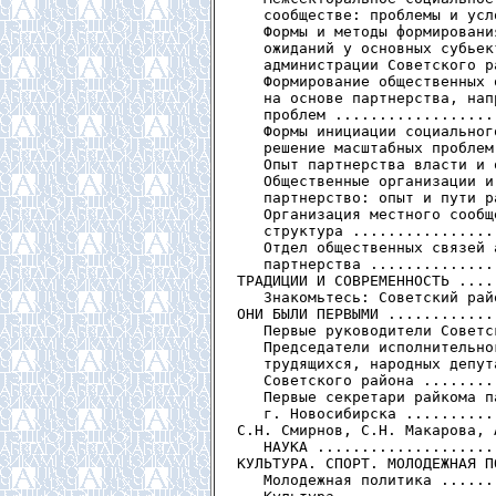
   сообществе: проблемы и усл
   Формы и методы формировани
   ожиданий у основных субьек
   администрации Советского р
   Формирование общественных 
   на основе партнерства, нап
   проблем ..................
   Формы инициации социальног
   решение масштабных проблем
   Опыт партнерства власти и 
   Общественные организации и
   партнерство: опыт и пути р
   Организация местного сообщ
   структура ................
   Отдел общественных связей 
   партнерства ..............
ТРАДИЦИИ И СОВРЕМЕННОСТЬ ....
   Знакомьтесь: Советский рай
ОНИ БЫЛИ ПЕРВЫМИ ............
   Первые руководители Советс
   Председатели исполнительно
   трудящихся, народных депут
   Советского района ........
   Первые секретари райкома п
   г. Новосибирска ..........
С.Н. Смирнов, С.Н. Макарова, 
   НАУКА ....................
КУЛЬТУРА. СПОРТ. МОЛОДЕЖНАЯ П
   Молодежная политика ......