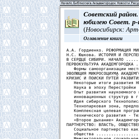
Советский район.
юбилею Совет. р-
(
Новосибирск: Арт-А
Оглавление книги
А.А. Гордиенко. РЕФОРМАЦИЯ МИ
Н.С. Юшкова. ИСТОРИЯ И ПЕРСПЕ
В СЕРДЦЕ СИБИРИ. НАЧАЛО .....
ПЕРВОКУЛЬТУРА АКАДЕМГОРОДКА .
   Формы самоорганизации мест
ЭВОЛЮЦИЯ МИКРОСОЦИУМА АКАДЕМГ
КРИЗИС И ПОИСКИ ПУТЕЙ РАЗВИТИ
   Некоторые итоги развития Н
   Наука в эпоху Перестройки 
   Опыт развития наукоемкого 
   инновационных структур в г
   Идея сибирского Технополис
   Технопарковая зона, предло
   Комплексная целевая програ
   технического развития - Те
   «Второе дыхание» Академгор
ПАРТНЕРСТВО: ВЛАСТЬ, ОБЩЕСТВЕ
   Социальное партнерство как
   общества .................
   Межсекторальное социальное