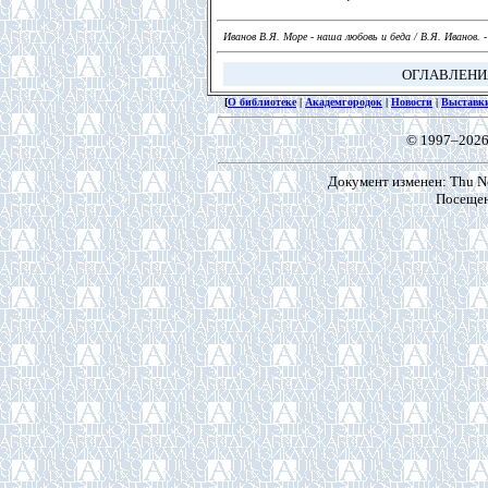
Иванов В.Я. Море - наша любовь и беда / В.Я. Иванов. - 
ОГЛАВЛЕН
[
О библиотеке
|
Академгородок
|
Новости
|
Выставк
© 1997–2026
Документ изменен: Thu No
Посещен