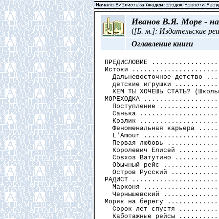
Иванов В.Я. Море - н
(
[Б. м.]: Издательские реш
Оглавление книги
ПРЕДИСЛОВИЕ .................
Истоки ......................
  Дальневосточное детство ...
  детские игрушки ...........
  КЕМ ТЫ ХОЧЕШЬ СТАТЬ? (Школь
МОРЕХОДКА ...................
  Поступление ...............
  Санька ....................
  Козлик ....................
  Феноменальная карьера .....
  L'Amour ...................
  Первая любовь .............
  Королевич Елисей ..........
  Совхоз Ватутино ...........
  Обычный рейс ..............
  Остров Русский ............
РАДИСТ ......................
  Марконя ...................
  Чернышевский ..............
Моряк на берегу .............
  Сорок лет спустя ..........