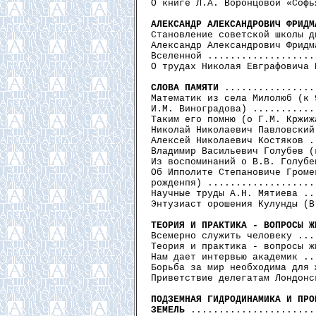
О книге Л.А. Воронцовой «Софь
АЛЕКСАНДР АЛЕКСАНДРОВИЧ ФРИДМ
Становление советской школы д
Александр Александрович Фридм
Вселенной ...................
О трудах Николая Евграфовича 
СЛОВА ПАМЯТИ
 ................
Математик из села Милолюб (к 
И.М. Виноградова) ...........
Таким его помню (о Г.М. Кржиж
Николай Николаевич Павловский
Алексей Николаевич Костяков .
Владимир Васильевич Голубев (
Из воспоминаний о В.В. Голубе
Об Ипполите Степановиче Громе
рожденпя) ...................
Научные труды А.Н. Мятиева ..
Энтузиаст орошения Кулунды (В
ТЕОРИЯ И ПРАКТИКА - ВОПРОСЫ Ж
Всемерно служить человеку ...
Теория и практика - вопросы ж
Нам дает интервью академик ..
Борьба за мир необходима для 
Приветствие делегатам Лондонс
ПОДЗЕМНАЯ ГИДРОДИНАМИКА И ПРО
ЗЕМЕЛЬ
 ......................