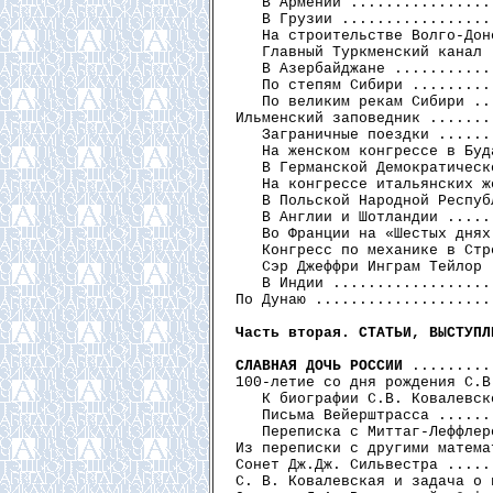
   В Армении ................
   В Грузии .................
   На строительстве Волго-Дон
   Главный Туркменский канал 
   В Азербайджане ...........
   По степям Сибири .........
   По великим рекам Сибири ..
Ильменский заповедник .......
   Заграничные поездки ......
   На женском конгрессе в Буд
   В Германской Демократическ
   На конгрессе итальянских ж
   В Польской Народной Респуб
   В Англии и Шотландии .....
   Во Франции на «Шестых днях
   Конгресс по механике в Стр
   Сэр Джеффри Инграм Тейлор 
   В Индии ..................
По Дунаю ....................
Часть вторая. СТАТЬИ, ВЫСТУПЛ
СЛАВНАЯ ДОЧЬ РОССИИ
 .........
100-летие со дня рождения С.В
   К биографии С.В. Ковалевск
   Письма Вейерштрасса ......
   Переписка с Миттаг-Леффлер
Из переписки с другими матема
Сонет Дж.Дж. Сильвестра .....
С. В. Ковалевская и задача о 