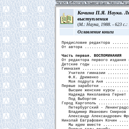
Кочина П.Я. Наука. Л
выступления
(
М.: Наука, 1988. - 623 с.: 
Оглавление книги
Предисловие редактора .......
От автора ...................
Часть первая. ВОСПОМИНАНИЯ

От редактора первого издания 
Детские годы ................
Гимназия ....................
   Учителя гимназии .........
   Ф.К. Дриженко ............
   Моя подруга Аня ..........
Первые заработки ............
   Высшие женские курсы .....
   Надежда Николаевна Гернет 
   Под Выборгом .............
Город Каргополь .............
   Петербургский - Ленинградс
   Владимир Иванович Смирнов 
   Александр Александрович Фр
Николай Евграфович Кочин ....
   Мы идем вместе ...........