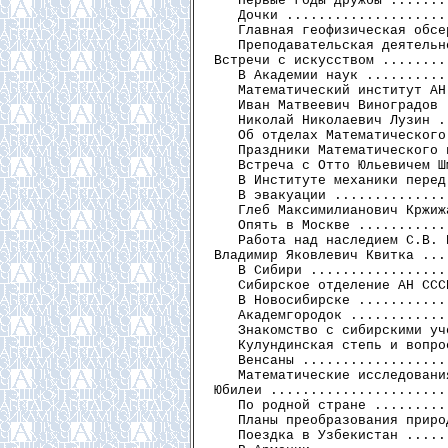
   Первые годы дружбы .......
   Дочки ....................
   Главная геофизическая обсе
   Преподавательская деятельн
Встречи с искусством ........
   В Академии наук ..........
   Математический институт АН
   Иван Матвеевич Виноградов 
   Николай Николаевич Лузин .
   Об отделах Математического
   Праздники Математического 
   Встреча с Отто Юльевичем Ш
   В Институте механики перед
   В эвакуации ..............
   Глеб Максимилианович Кржиж
   Опять в Москве ...........
   Работа над наследием С.В. 
Владимир Яковлевич Квитка ...
   В Сибири .................
   Сибирское отделение АН ССС
   В Новосибирске ...........
   Академгородок ............
   Знакомство с сибирскими уч
   Кулундинская степь и вопро
   Венсаны ..................
   Математические исследовани
Юбилеи ......................
   По родной стране .........
   Планы преобразования приро
   Поездка в Узбекистан .....