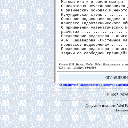
Математика и в землю смотрит 
О некоторых неустановившихся 
О физических основах и некото
Кулундинская степь ..........
Орошение подземными водами в 
Конгресс Гидротехнического об
О применении математических м
расчетах ....................
Предисловие редактора к книге
А.А. Кашеварова «Системное ма
процессов водообмена» .......
Предисловие редактора к книге
Кочина П.Я. Наука. Люди. Годы: Воспоминания и выст
623 с.: ил. |
Шифр: Г88-18586
ОГЛАВЛЕН
[
О библиотеке
|
Академгородок
|
Новости
|
Выставк
© 1997–2026
Документ изменен: Wed Feb
Посещен