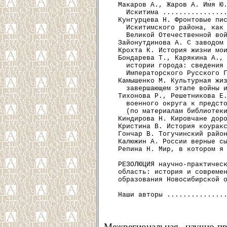
  Макаров А., Жаров А. Имя Ю.
    Искитима ................
  Кунгурцева Н. Фронтовые пис
    Искитимского района, как 
    Великой Отечественной вой
  Зайонутдинова А. С заводом 
  Крохта К. История жизни мои
  Бондарева Т., Карякина А., 
    истории города: сведения 
    Императорского Русского Г
  Камышенко М. Культурная жиз
    завершающем этапе войны и
  Тихонова Р., Решетникова Е.
    военного округа к предсто
    (по материалам библиотеки
  Киндирова Н. Кировчане доро
  Кристина В. История коуракс
  Гончар В. Тогучинский район
  Калюжин А. России верные сы
  Репина Н. Мир, в котором я 
  РЕЗОЛЮЦИЯ научно-практическ
  область: история и современ
  образования Новосибирской о
Межрегиональная научно-пр