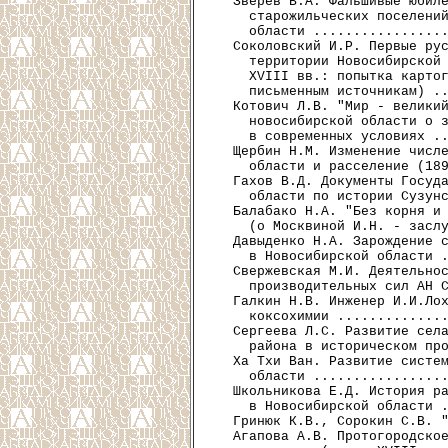
  Зверев В.А. Фальшивые юбиле
    старожильческих поселений
    области .................
  Соколовский И.Р. Первые рус
    территории Новосибирской 
    XVIII вв.: попытка картог
    письменным источникам) ..
  Котович Л.В. "Мир - великий
    новосибирской области о з
    в современных условиях ..
  Щербин Н.М. Изменение числе
    области и расселение (189
  Гахов В.Д. Документы Госуда
    области по истории Сузунс
  Балабако Н.А. "Без корня и 
    (о Москвиной И.Н. - заслу
  Давыденко Н.А. Зарождение с
    в Новосибирской области .
  Свержевская М.И. Деятельнос
    производительных сил АН С
  Галкин Н.В. Инженер И.И.Лох
    коксохимии ..............
  Сергеева Л.С. Развитие села
    района в историческом про
  Ха Тхи Ван. Развитие систем
    области .................
  Школьникова Е.Д. История ра
    в Новосибирской области .
  Гринюк К.В., Сорокин С.В. "
  Агапова А.В. Протогородское