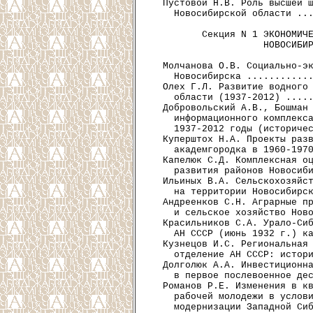
  Пустовой Н.В. Роль высшей ш
    Новосибирской области ...
         Секция N 1 ЭКОНОМИЧЕ
                    НОВОСИБИР
  Молчанова О.В. Социально-эк
    Новосибирска ............
  Олех Г.Л. Развитие водного 
    области (1937-2012) .....
  Добровольский А.В., Бошман 
    информационного комплекса
    1937-2012 годы (историчес
  Куперштох Н.А. Проекты разв
    академгородка в 1960-1970
  Капелюк С.Д. Комплексная оц
    развития районов Новосиби
  Ильиных В.А. Сельскохозяйст
    на территории Новосибирск
  Андреенков С.Н. Аграрные пр
    и сельское хозяйство Ново
  Красильников С.А. Урало-Сиб
    АН СССР (июнь 1932 г.) ка
  Кузнецов И.С. Региональная 
    отделение АН СССР: истори
  Долголюк А.А. Инвестиционна
    в первое послевоенное дес
  Романов Р.Е. Изменения в кв
    рабочей молодежи в услови
    модернизации Западной Сиб