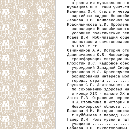
    в развитии музыкального о
  Кузнецова Ф.С. Учим учиться
  Калинина О.Н. Стиль и метод
    партийных кадров Новосиби
  Леонова Н.В. Комплексная эк
  Красильникова Е.И. Проблемы
    экспозиции Новосибирского
    условиях политических реп
  Исаев В.И. Мобилизация обще
    пьянством и самогоноварен
    в 1920-е гг. ............
  Овчинников А.А. История отк
  Дашинамжилов О.Б. Новосибир
    трансформации миграционны
  Плохотин В.С. Кадровое обес
    учреждений Западной Сибир
  Мерзлякова М.Л. Краеведческ
    формирования интереса мол
    города, страны ..........
  Глушков С.Е. Деятельность о
    по сохранению здоровья на
    в конце XIX - начале ХХ в
  Артюх Е.В. Отражение пересе
    П.А.Столыпина в истории К
    Новосибирской области ...
  Павлова Н.И. История социал
    г.Куйбышева в период 1972
  Гайер И.Н. Роль музея в пат
    учащихся ................
  Бабаева Н.Н. Микротопонимы 