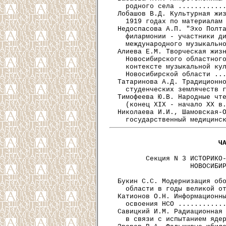
    родного села ............
  Лобашов В.Д. Культурная жиз
    1919 годах по материалам 
  Недоспасова А.П. "Эхо Полта
    филармонии - участники ди
    международного музыкально
  Алиева Е.М. Творческая жизн
    Новосибирского областного
    контексте музыкальной кул
    Новосибирской области ...
  Татаринова А.Д. Традиционно
    студенческих землячеств г
  Тимофеева Ю.В. Народные чте
    (конец XIX - начало XX в.
  Николаева И.И., Шамовская-О
Ч
         Секция N 3 ИСТОРИКО-
                    НОВОСИБИР
  Букин С.С. Модернизация обо
    области в годы великой от
  Катионов О.Н. Информационны
    освоения НСО ............
  Савицкий И.М. Радиационная 
    в связи с испытанием ядер