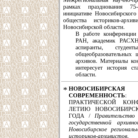
рамках празднования 75
инициативе Новосибирского 
общества историков-архив
Новосибирской области.
В работе конференции 
РАН, академик РАСХН
аспиранты, студен
общеобразовательных ш
архивов. Материалы ко
интересует история ст
области.
*
НОВОСИБИРСКАЯ
СОВРЕМЕННОСТЬ
: 
ПРАКТИЧЕСКОЙ КОН
ЛЕТИЮ НОВОСИБИРСК
ГОДА /
Правительство 
государственной архивн
Новосибирское региональ
историков-архивисто