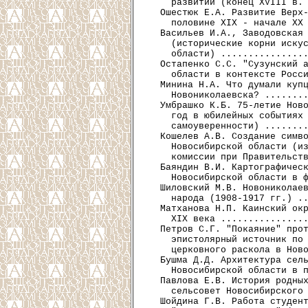
    развитии (конец XVIII в. 
  Ошестюк Е.А. Развитие Верх-
    половине XIX - начале XX 
  Васильев И.А., Заводовская 
    (исторические корни искус
    области) ................
  Остапенко С.С. "Сузунский а
    области в контексте Росси
  Минина Н.А. Что думали купц
    Новониколаевска? ........
  Умбрашко К.Б. 75-летие Ново
    год в юбилейных событиях 
    самоуверенности) ........
  Кошелев А.В. Создание симво
    Новосибирской области (из
    комиссии при Правительств
  Баяндин В.И. Картографическ
    Новосибирской области в ф
  Шиловский М.В. Новониколаев
    народа (1908-1917 гг.) ..
  Матханова Н.П. Каинский окр
    XIX века ................
  Петров С.Г. "Покаяние" прот
    эпистолярный источник по 
    церковного раскола в Ново
  Бушма Д.Д. Архитектура сель
    Новосибирской области в п
  Павлова Е.В. История родных
    сельсовет Новосибирского 
  Шойдина Г.В. Работа студент