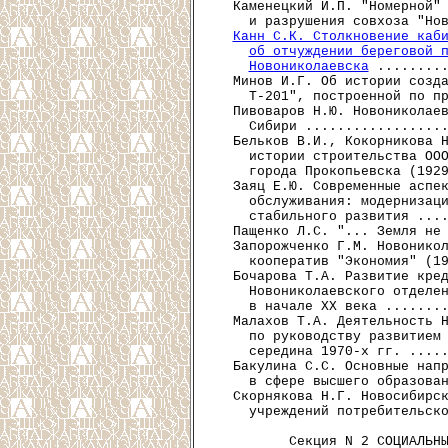
  Каменецкий И.П. "Номерной" 
    и разрушения совхоза "Нов
Канн С.К. Столкновение каб
об отчуждении береговой 
Новониколаевска
 .........
  Минов И.Г. Об истории созда
    Т-201", построенной по пр
  Пивоваров Н.Ю. Новониколаев
    Сибири ..................
  Бельков В.И., Кокорникова Н
    истории строительства ООО
    города Прокопьевска (1929
  Заяц Е.Ю. Современные аспек
    обслуживания: модернизаци
    стабильного развития ....
  Пащенко Л.С. "... Земля не 
  Запорожченко Г.М. Новоникол
    кооператив "Экономия" (19
  Бочарова Т.А. Развитие кред
    Новониколаевского отделен
    в начале ХХ века ........
  Малахов Т.А. Деятельность Н
    по руководству развитием 
    середина 1970-х гг. .....
  Бакулина С.С. Основные напр
    в сфере высшего образован
  Скорнякова Н.Г. Новосибирск
    учреждений потребительско
         Секция N 2 СОЦИАЛЬНЫ