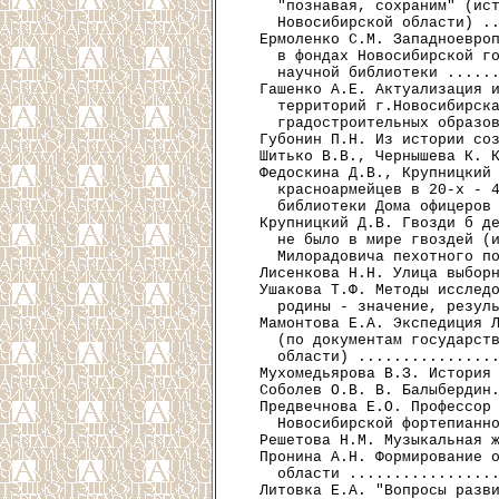
    "познавая, сохраним" (ист
    Новосибирской области) ..
  Ермоленко С.М. Западноевроп
    в фондах Новосибирской го
    научной библиотеки ......
  Гашенко А.Е. Актуализация и
    территорий г.Новосибирска
    градостроительных образов
  Губонин П.Н. Из истории соз
  Шитько В.В., Чернышева К. К
  Федоскина Д.В., Крупницкий 
    красноармейцев в 20-х - 4
    библиотеки Дома офицеров 
  Крупницкий Д.В. Гвозди б де
    не было в мире гвоздей (и
    Милорадовича пехотного по
  Лисенкова Н.Н. Улица выборн
  Ушакова Т.Ф. Методы исследо
    родины - значение, резуль
  Мамонтова Е.А. Экспедиция Л
    (по документам государств
    области) ................
  Мухомедьярова В.З. История 
  Соболев О.В. В. Балыбердин.
  Предвечнова Е.О. Профессор 
    Новосибирской фортепианно
  Решетова Н.М. Музыкальная ж
  Пронина А.Н. Формирование о
    области .................
  Литовка Е.А. "Вопросы разви