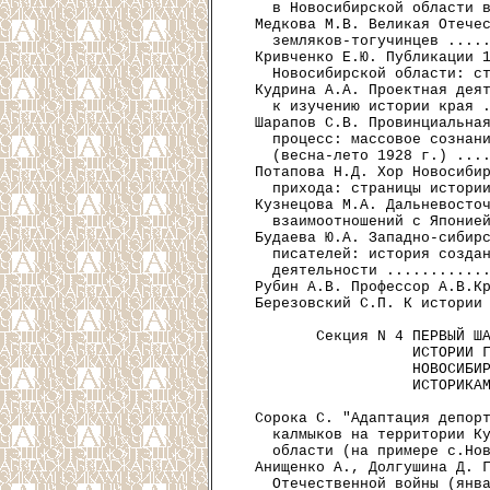
    в Новосибирской области в
  Медкова М.В. Великая Отечес
    земляков-тогучинцев .....
  Кривченко Е.Ю. Публикации 1
    Новосибирской области: ст
  Кудрина А.А. Проектная деят
    к изучению истории края .
  Шарапов С.В. Провинциальная
    процесс: массовое сознани
    (весна-лето 1928 г.) ....
  Потапова Н.Д. Хор Новосибир
    прихода: страницы истории
  Кузнецова М.А. Дальневосточ
    взаимоотношений с Японией
  Будаева Ю.А. Западно-сибирс
    писателей: история создан
    деятельности ............
  Рубин А.В. Профессор А.В.Кр
  Березовский С.П. К истории 
         Секция N 4 ПЕРВЫЙ ША
                    ИСТОРИИ Г
                    НОВОСИБИР
                    ИСТОРИКАМ
  Сорока С. "Адаптация депорт
    калмыков на территории Ку
    области (на примере с.Нов
  Анищенко А., Долгушина Д. Г
    Отечественной войны (янва