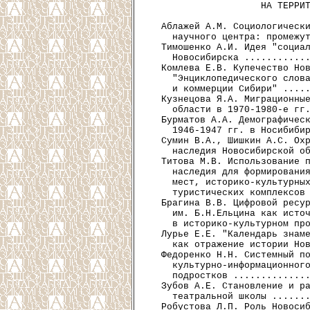
                    НА ТЕРРИТ
  Аблажей А.М. Социологически
    научного центра: промежут
  Тимошенко А.И. Идея "социал
    Новосибирска ............
  Комлева Е.В. Купечество Нов
    "Энциклопедического слова
    и коммерции Сибири" .....
  Кузнецова Я.А. Миграционные
    области в 1970-1980-е гг.
  Бурматов А.А. Демографическ
    1946-1947 гг. в Носибибир
  Сумин В.А., Шишкин А.С. Охр
    наследия Новосибирской об
  Титова М.В. Использование п
    наследия для формирования
    мест, историко-культурных
    туристических комплексов 
  Брагина В.В. Цифровой ресур
    им. Б.Н.Ельцина как источ
    в историко-культурном про
  Лурье Е.Е. "Календарь знаме
    как отражение истории Нов
  Федоренко Н.Н. Системный по
    культурно-информационного
    подростков ..............
  Зубов А.Е. Становление и ра
    театральной школы .......
  Робустова Л.П. Роль Новосиб