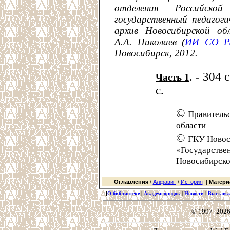
отделения Российско
государственный педагоги
архив Новосибирской об
А.А. Николаев (
ИИ СО Р
Новосибирск, 2012.
. - 304
Часть 1
с.
©
Правитель
области
©
ГКУ Новос
«Государстве
Новосибирско
Оглавления
/
Алфавит
/
История
||
Матери
[
О библиотеке
|
Академгородок
|
Новости
|
Выставк
© 1997–2026