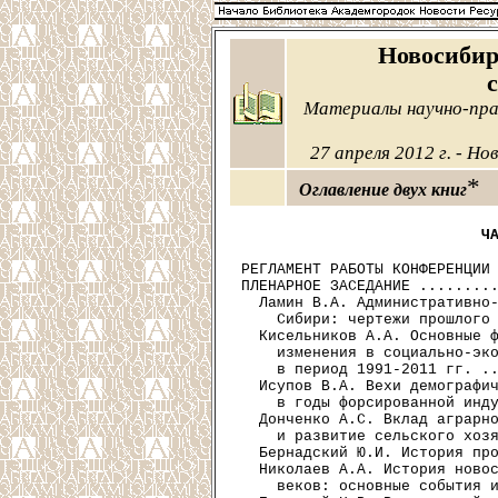
Новосибир
Материалы научно-пра
27 апреля 2012 г. - Но
*
Оглавление двух книг
Ч
РЕГЛАМЕНТ РАБОТЫ КОНФЕРЕНЦИИ 
ПЛЕНАРНОЕ ЗАСЕДАНИЕ .........
  Ламин В.А. Административно-
    Сибири: чертежи прошлого 
  Кисельников А.А. Основные ф
    изменения в социально-эко
    в период 1991-2011 гг. ..
  Исупов В.А. Вехи демографич
    в годы форсированной инду
  Донченко А.С. Вклад аграрно
    и развитие сельского хозя
  Бернадский Ю.И. История про
  Николаев А.А. История новос
    веков: основные события и