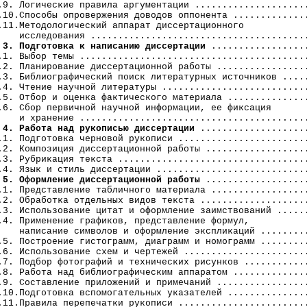
.9. Логические правила аргументации .....................
.10.Способы опровержения доводов оппонента ..............
.11.Методологический аппарат диссертационного

    исследования ........................................
 3. Подготовка к написанию диссертации
 ..................
.1. Выбор темы ..........................................
.2. Планирование диссертационной работы .................
.3. Библиографический поиск литературных источников .....
.4. Чтение научной литературы ...........................
.5. Отбор и оценка фактического материала ...............
.6. Сбор первичной научной информации, ее фиксация

    и хранение ..........................................
 4. Работа над рукописью диссертации
 ....................
.1. Подготовка черновой рукописи ........................
.2. Композиция диссертационной работы ...................
.3. Рубрикация текста ...................................
.4. Язык и стиль диссертации ............................
 5. Оформление диссертационной работы
 ...................
.1. Представление табличного материала ..................
.2. Обработка отдельных видов текста ....................
.3. Использование цитат и оформление заимствований ......
.4. Применение графиков, представление формул,

    написание символов и оформление экспликаций .........
.5. Построение гистограмм, диаграмм и номограмм .........
.6. Использование схем и чертежей .......................
.7. Подбор фотографий и технических рисунков ............
.8. Работа над библиографическим аппаратом ..............
.9. Составление приложений и примечаний .................
.10.Подготовка вспомогательных указателей ...............
.11.Правила перепечатки рукописи ........................