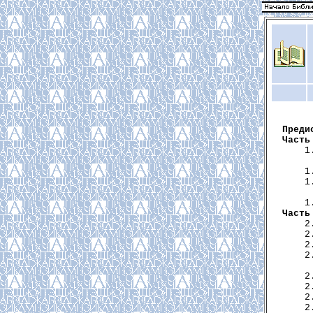
Преди
Часть
     1
      
     1
     1
      
     1
Часть
     2
     2
     2
     2
      
     2
     2
     2
     2