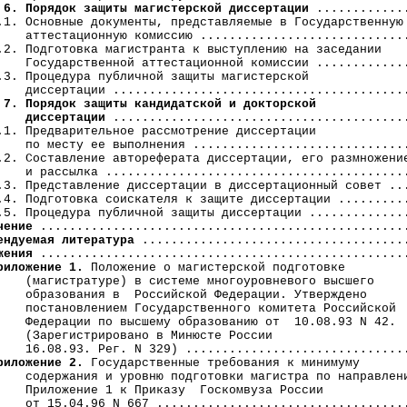
 6. Порядок защиты магистерской диссертации
 .............
.1. Основные документы, представляемые в Государственную

    аттестационную комиссию .............................
.2. Подготовка магистранта к выступлению на заседании 

    Государственной аттестационной комиссии .............
.3. Процедура публичной защиты магистерской

    диссертации .........................................
 7. Порядок защиты кандидатской и докторской

    диссертации
 .........................................
.1. Предварительное рассмотрение диссертации

    по месту ее выполнения ..............................
.2. Составление автореферата диссертации, его размножение
    и рассылка ..........................................
.3. Представление диссертации в диссертационный совет ...
.4. Подготовка соискателя к защите диссертации ..........
.5. Процедура публичной защиты диссертации ..............
чение
 ...................................................
ендуемая литература
 .....................................
жения
 ...................................................
риложение 1.
 Положение о магистерской подготовке

    (магистратуре) в системе многоуровневого высшего

    образования в  Российской Федерации. Утверждено

    постановлением Государственного комитета Российской

    Федерации по высшему образованию от  10.08.93 N 42.

    (Зарегистрировано в Минюсте России

    16.08.93. Рег. N 329) ...............................
риложение 2.
 Государственные требования к минимуму

    содержания и уровню подготовки магистра по направлени
    Приложение 1 к Приказу  Госкомвуза России

    от 15.04.96 N 667 ...................................