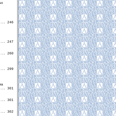
х

.. 246

.. 247

.. 260

.. 299

а

.. 301

.. 301

.. 302
