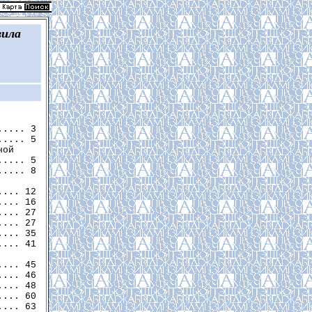
вила
.... 3

.... 5

ой

.... 5

.... 8

... 12

... 16

.... 27

... 27

... 35

... 41

... 45

... 46

... 48

... 60

... 63
