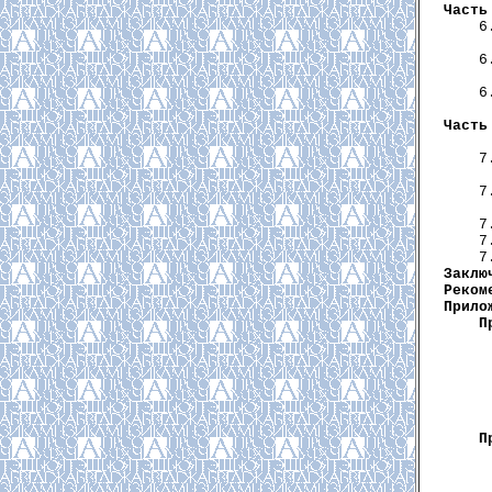
Часть
     6
      
     6
      
     6
      
Часть
      
     7
      
     7
      
     7
     7
     7
Заклю
Реком
Прило
П
      
      
      
      
      
      
П
      
      
      