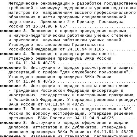
    Методические рекомендации к разработке государственны
    требований к минимуму содержания и уровню подготовки

    магистров по  направлениям высшего профессионального

    образования в части программы специализированной

    подготовки.  Приложение 2 к Приказу  Госкомвуза

    России от 15.04.96 N 667 ............................
риложение 3.
 Положение о порядке присуждения научным

    и научно-педагогическим работникам ученых степеней

    и присвоения  научным работникам ученых званий.

    Утверждено постановлением Правительства

    Российской Федерации от 24.10.94 N 1185 .............
риложение 4.
 Положение о диссертационном совете.

    Утверждено решением президиума ВАКа России

    от 04.11.94 N 48/25 .................................
риложение 5.
 Инструкция о порядке рассмотрения и защиты

    диссертаций с грифом "для служебного пользования".

    Утверждена решением президиума ВАКа России

    от 04.11.94 N 48/25 .................................
риложение 6.
 Инструкция о порядке защиты соискателями

    - гражданами Российской Федерации диссертаций в

    иностранных  государствах и иностранными гражданами

    в Российской Федерации. Утверждена решением президиум
    ВАКа России от 04.11.94 N 48/25 .....................
риложение 7.
 Перечень документов, представляемых в ВАК

    России по вопросу нострификации. Утвержден решением

    президиума  ВАКа России от 04.11.94 N 48/25 .........
риложение 8.
 Инструкция о порядке оформления и выдачи

    дипломов, аттестатов и их дубликатов. Утверждена

    решением президиума ВАКа России от 04.11.94 N 48/25 .
риложение 9.
 Извлечения из стандартов, регламентирующих
