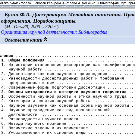
Кузин Ф.А. Диссертация: Методика написания. Пра
оформления. Порядок защиты.
(
М.: Ось-89, 2000. - 320 с.
)
Организация научной деятельности: Библиография
Оглавление книги
словие
 ..................................................
 1. Общие положения
 .....................................
.1. Из истории становления диссертации как квалификационн
    научной работы ......................................
.2. Диссертация как вид научного произведения ...........
.3. Разновидности диссертационных работ и требования,

    предъявляемые к ним .................................
.4. Современные формы подготовки диссертаций ............
 2. Основы методологии и методики научного творчества
 ..
.1. Особенности научной работы и этика научного труда ...
.2. Категории и понятия научной работы ..................
.3. Научное изучение как основная форма научной работы ..
.4. Научное предвидение как вид познавательной 

    деятельности ........................................
.5. Разновидности научного поиска .......................
.6. Методы научного познания ............................
.7. Логические законы и их применение ...................
.8. Умозаключения и их основные виды ....................