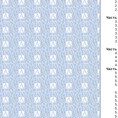
     2
     2
     2
      
Часть
     3
     3
     3
     3
     3
     3
      
Часть
     4
     4
     4
     4
Часть
     5
     5
     5
     5
      
     5
     5
     5
     5
     5
     5
     5