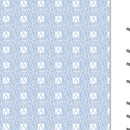
      
      
      
      
      
      
П
      
      
      
      
П
      
      
П
      
      
      
П
      
      
      
      
П
      
      
П
      
      
П