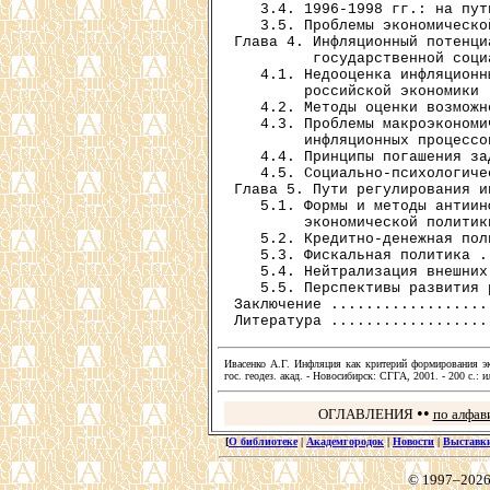
   3.4. 1996-1998 гг.: на пут
   3.5. Проблемы экономическо
Глава 4. Инфляционный потенци
         государственной соци
   4.1. Недооценка инфляционн
        российской экономики 
   4.2. Методы оценки возможн
   4.3. Проблемы макроэкономи
        инфляционных процессо
   4.4. Принципы погашения за
   4.5. Социально-психологиче
Глава 5. Пути регулирования и
   5.1. Формы и методы антиинф
        экономической политик
   5.2. Кредитно-денежная пол
   5.3. Фискальная политика .
   5.4. Нейтрализация внешних
   5.5. Перспективы развития 
Заключение ..................
Ивасенко А.Г. Инфляция как критерий формирования эк
гос. геодез. акад. - Новосибирск: СГГА, 2001. - 200 с.: 
••
ОГЛАВЛЕНИЯ
по алфав
[
О библиотеке
|
Академгородок
|
Новости
|
Выставк
© 1997–2026