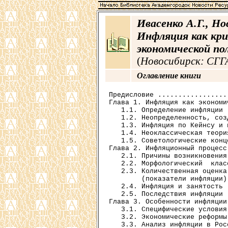
Ивасенко А.Г., Но
Инфляция как кр
экономической п
(
Новосибирск: СГГА,
Оглавление книги
Предисловие .................
Глава 1. Инфляция как экономи
   1.1. Определение инфляции 
   1.2. Неопределенность, соз
   1.3. Инфляция по Кейнсу и 
   1.4. Неоклассическая теори
   1.5. Советологические конц
Глава 2. Инфляционный процесс
   2.1. Причины возникновения
   2.2. Морфологический  клас
   2.3. Количественная оценка
        (показатели инфляции)
   2.4. Инфляция и занятость 
   2.5. Последствия инфляции 
Глава 3. Особенности инфляции
   3.1. Специфические условия
   3.2. Экономические реформы
   3.3. Анализ инфляции в Рос