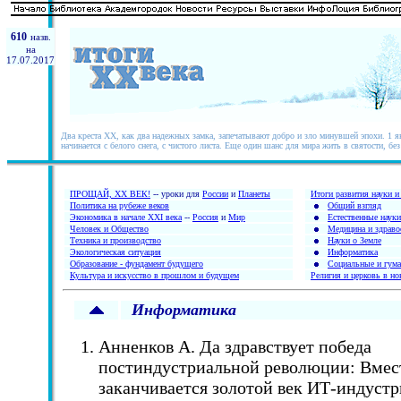
610
назв.
на
17.07.2017
Два креста XX, как два надежных замка, запечатывают добро и зло минувшей эпохи. 1 ян
начинается с белого снега, с чистого листа. Еще один шанс для мира жить в святости, без
ПРОЩАЙ, XX ВЕК!
-- уроки для
России
и
Планеты
Итоги развития науки 
Политика на рубеже веков
Общий взгляд
Экономика в начале XXI века
--
Россия
и
Мир
Естественные науки
Человек и Общество
Медицина и здраво
Техника и производство
Науки о Земле
Экологическая ситуация
Информатика
Образование - фундамент будущего
Социальные и гума
Культура и искусство в прошлом и будущем
Религия и церковь в но
Информатика
Анненков А. Да здравствует победа
постиндустриальной революции: Вмес
заканчивается золотой век ИТ-индустр