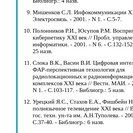
Библиогр.: 4 назв.
Мишенков С.Л. Инфокоммуникации XXI
Электросвязь. - 2001. - N 1. - С.5-7.
Полонников Р.И., Юсупов Р.М. Воспри
кибернетику XXI век // Пробл. управл
информатики. - 2001. - N 6. - С.132-152
25 назв.
Слока В.К., Васин В.И. Цифровая инте
ФАР-перспективная технология для
радиолокационных и радиоинформац
комплексов XXI века // Вестн. МАИ. - 2
N 1. - С.103-117. - Библиогр.: 5 назв.
Урецкий Я.С., Стахов Е.А., Фишбейн 
полиязычное телевидение XXI века // В
гос. техн. ун-та им. А.Н.Туполева. - 2000
С.37-40. - Библиогр.: 6 назв.