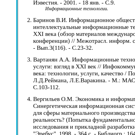
Иэвестия. - 2001. - 18 янв. - С.9.
Информационные технологии.
Баринов В.И. Информационное общест
интеллектуальные информационные т
XXI века (обзор материалов междунар
конференции) // Межотрасл. информ. с
- Вып.3(116). - С.23-32.
Вартанян А.А. Информационные техно
услуги: взгляд в XXI век // Инфокомм
века: технологии, услуги, качество / По
Л.Д.Реймана, Л.Е.Варакина. - М.: МАС,
С.103-112.
Вергильев О.М. Экономика и информа
Синергетическая информационная сист
для сферы материального производств
реальность? (Попытка фундаментальн
исследования и прикладной разработки
"Эребус", 1998. - 364 с. - Библиогр.: 16