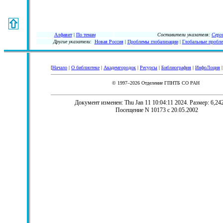
Алфавит
|
По темам
Составители указателя:
Серг
Другие указатели
:
Новая Россия
|
Проблемы глобализации
|
Глобальные пробле
[
Начало
|
О библиотеке
|
Академгородок
|
Ресурсы
|
Библиография
|
ИнфоЛоция
© 1997–2026 Отделение ГПНТБ СО РАН
Документ изменен: Thu Jan 11 10:04:11 2024. Размер: 6,242
Посещение N 10173 с 20.05.2002