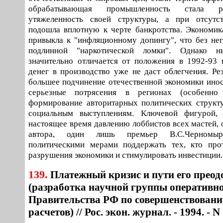
обрабатывающая промышленность стала р
утяжеленность своей структуры, а при отсутс
подошла вплотную к черте банкротства. Экономик
привыкла к "инфляционному допингу", что без не
подлинной "наркотической ломки". Однако н
значительно отличается от положения в 1992-93 г
денег в производство уже не даст облегчения. Рез
большее подчинение отечественной экономики инос
серьезные потрясения в регионах (особенно 
формирование авторитарных политических структ
социальным выступлениям. Ключевой фигурой,
настоящее время давлению лоббистов всех мастей, 
автора, один лишь премьер В.С.Черномыр
политическими мерами поддержать тех, кто про
разрушения экономики и стимулировать инвестиции.
139.
Платежный кризис и пути его преод
(разработка научной группы оперативн
Правительства РФ по совершенствовани
расчетов) // Рос. экон. журнал. - 1994. - N 1