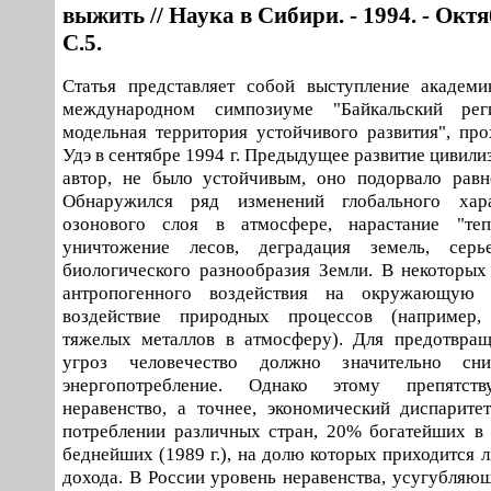
выжить // Наука в Сибири. - 1994. - Октяб
С.5.
Статья представляет собой выступление академи
международном симпозиуме "Байкальский ре
модельная территория устойчивого развития", про
Удэ в сентябре 1994 г. Предыдущее развитие цивили
автор, не было устойчивым, оно подорвало равн
Обнаружился ряд изменений глобального хара
озонового слоя в атмосфере, нарастание "теп
уничтожение лесов, деградация земель, серь
биологического разнообразия Земли. В некоторы
антропогенного воздействия на окружающую
воздействие природных процессов (например,
тяжелых металлов в атмосферу). Для предотвра
угроз человечество должно значительно сн
энергопотребление. Однако этому препятст
неравенство, а точнее, экономический диспарите
потреблении различных стран, 20% богатейших в
беднейших (1989 г.), на долю которых приходится 
дохода. В России уровень неравенства, усугубляю