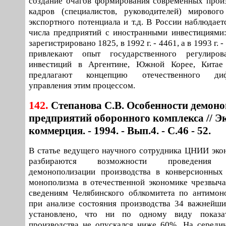
создание очагов формирования современных произ
кадров (специалистов, руководителей) мирового
экспортного потенциала и т.д. В России наблюдает
числа предприятий с иностранными инвестициями:
зарегистрировано 1825, в 1992 г. - 4461, а в 1993 г. 
привлекают опыт государственного регулиров
инвестиций в Аргентине, Южной Корее, Китае
предлагают концепцию отечественного дифф
управления этим процессом.
142.
Степанова С.В. Особенности демон
предприятий оборонного комплекса // Э
коммерция. - 1994. - Вып.4. - С.46 - 52.
В статье ведущего научного сотрудника ЦНИИ эко
разбираются возможности проведения по
демонополизации производства в конверсионных 
монополизма в отечественной экономике чрезвыча
сведениям Челябинского облкомитета по антимон
при анализе состояния производства 34 важнейш
установлено, что ни по одному виду показат
производства не опускался ниже 60%. На середин