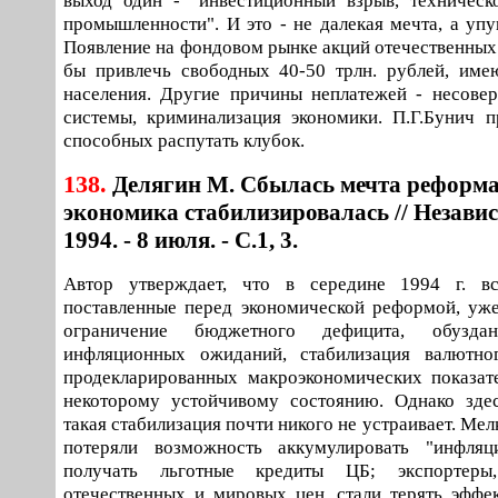
выход один - "инвестиционный взрыв, техническ
промышленности". И это - не далекая мечта, а упу
Появление на фондовом рынке акций отечественных
бы привлечь свободных 40-50 трлн. рублей, име
населения. Другие причины неплатежей - несове
системы, криминализация экономики. П.Г.Бунич п
способных распутать клубок.
138.
Делягин М. Сбылась мечта реформа
экономика стабилизировалась // Независи
1994. - 8 июля. - С.1, 3.
Автор утверждает, что в середине 1994 г. в
поставленные перед экономической реформой, уже
ограничение бюджетного дефицита, обузд
инфляционных ожиданий, стабилизация валютног
продекларированных макроэкономических показат
некоторому устойчивому состоянию. Однако здес
такая стабилизация почти никого не устраивает. Мел
потеряли возможность аккумулировать "инфля
получать льготные кредиты ЦБ; экспортеры
отечественных и мировых цен, стали терять эффек