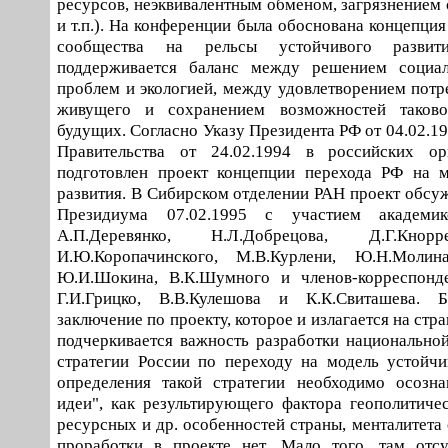
ресурсов, неэквивалентным обменом, загрязнение
и т.п.). На конференции была обоснована концепци
сообщества на рельсы устойчивого развит
поддерживается баланс между решением социал
проблем и экологией, между удовлетворением потр
живущего и сохранением возможностей таково
будущих. Согласно Указу Президента РФ от 04.02.1
Правительства от 24.02.1994 в российских о
подготовлен проект концепции перехода РФ на м
развития. В Сибирском отделении РАН проект обсуж
Президиума 07.02.1995 с участием академико
А.П.Деревянко, Н.Л.Добрецова, Д.Г.Кнорр
И.Ю.Коропачинского, М.В.Курлени, Ю.Н.Молина
Ю.И.Шокина, В.К.Шумного и членов-корреспонден
Г.И.Грицко, В.В.Кулешова и К.К.Свиташева. 
заключение по проекту, которое и излагается на стр
подчеркивается важность разработки национальной
стратегии России по переходу на модель устойчи
определения такой стратегии необходимо осозна
идеи", как результирующего фактора геополитичес
ресурсных и др. особенностей страны, менталитета 
проработки в проекте нет. Мало того, там отсу