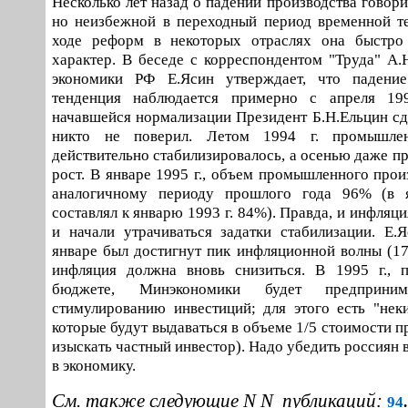
Несколько лет назад о падении производства говори
но неизбежной в переходный период временной т
ходе реформ в некоторых отраслях она быстро
характер. В беседе с корреспондентом "Труда" А
экономики РФ Е.Ясин утверждает, что падение
тенденция наблюдается примерно с апреля 19
начавшейся нормализации Президент Б.Н.Ельцин сде
никто не поверил. Летом 1994 г. промышлен
действительно стабилизировалось, а осенью даже п
рост. В январе 1995 г., объем промышленного прои
аналогичному периоду прошлого года 96% (в 
составлял к январю 1993 г. 84%). Правда, и инфляц
и начали утрачиваться задатки стабилизации. Е.Я
январе был достигнут пик инфляционной волны (17
инфляция должна вновь снизиться. В 1995 г., 
бюджете, Минэкономики будет предприни
стимулированию инвестиций; для этого есть "неки
которые будут выдаваться в объеме 1/5 стоимости 
изыскать частный инвестор). Надо убедить россиян 
в экономику.
См. также следующие N N публикаций:
94
.