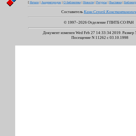
[
Начало
|
Академгородок
|
О библиотеке
|
Новости
|
Ресурсы
|
Выставки
|
Библиог
Составитель
Канн Сергей Константинович
© 1997–2026 Отделение ГПНТБ СО РАН
Документ изменен Wed Feb 27 14:33:34 2019. Размер 5
Посещение N 11262 с 03.10.1998