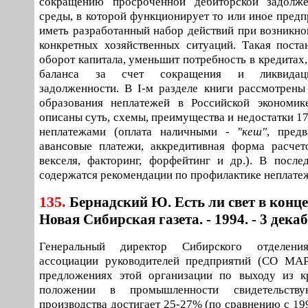
сокращению просроченной дебиторской задолж
среды, в которой функционирует то или иное предп
иметь разработанный набор действий при возникно
конкретных хозяйственных ситуаций. Такая поста
оборот капитала, уменьшит потребность в кредитах
баланса за счет сокращения и ликвидац
задолженности. В I-м разделе книги рассмотрен
образования неплатежей в Российской экономике
описаны суть, схемы, преимущества и недостатки 1
неплатежами (оплата наличными -
"кеш"
, предв
авансовые платежи, аккредитивная форма расчет
векселя, факторинг, форфейтинг и др.). В послед
содержатся рекомендации по профилактике неплате
135.
Бернадский Ю. Есть ли свет в конце 
Новая Сибирская газета. - 1994. - 3 декабр
Генеральный директор Сибирского отделени
ассоциации руководителей предприятий (СО МАР
предложениях этой организации по выходу из к
положении в промышленности свидетельств
производства достигает 25-27% (по сравнению с 199