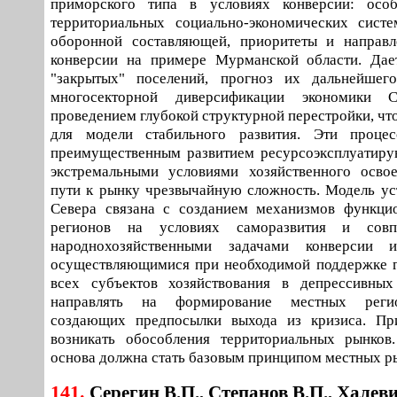
приморского типа в условиях конверсии: осо
территориальных социально-экономических систе
оборонной составляющей, приоритеты и направл
конверсии на примере Мурманской области. Дает
"закрытых" поселений, прогноз их дальнейшего
многосекторной диверсификации экономики 
проведением глубокой структурной перестройки, чт
для модели стабильного развития. Эти проце
преимущественным развитием ресурсоэксплуатиру
экстремальными условиями хозяйственного осво
пути к рынку чрезвычайную сложность. Модель ус
Севера связана с созданием механизмов функци
регионов на условиях саморазвития и сов
народнохозяйственными задачами конверсии и
осуществляющимися при необходимой поддержке г
всех субъектов хозяйствования в депрессивных
направлять на формирование местных регио
создающих предпосылки выхода из кризиса. П
возникать обособления территориальных рынков
основа должна стать базовым принципом местных р
141.
Серегин В.П., Степанов В.П., Халеви