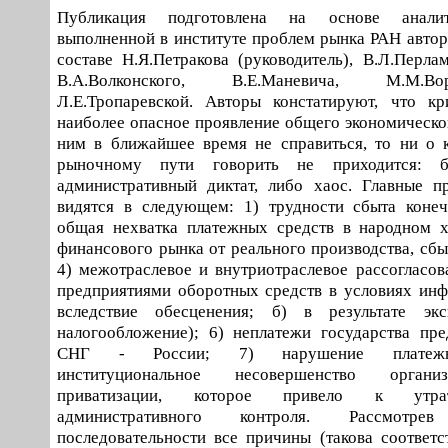
Публикация подготовлена на основе аналит
выполненной в институте проблем рынка РАН автор
составе Н.Я.Петракова (руководитель), В.Л.Перлам
В.А.Волконского, В.Е.Маневича, М.М.В
Л.Е.Тропаревской. Авторы констатируют, что кр
наиболее опасное проявление общего экономическог
ним в ближайшее время не справиться, то ни о 
рыночному пути говорить не приходится: б
административный диктат, либо хаос. Главные п
видятся в следующем: 1) трудности сбыта конеч
общая нехватка платежных средств в народном х
финансового рынка от реального производства, сбы
4) межотраслевое и внутриотраслевое рассогласова
предприятиями оборотных средств в условиях инф
вследствие обесценения; б) в результате эк
налогообложение); 6) неплатежи государства пр
СНГ - России; 7) нарушение платежн
институциональное несовершенство органи
приватизации, которое привело к утрат
административного контроля. Рассмотр
последовательности все причины (такова соответс