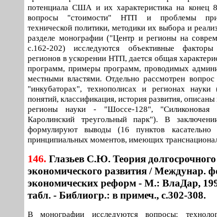
потенциала США и их характеристика на конец 80-
вопросы "стоимости" НТП и проблемы прио
технической политики, методики их выбора и реали
разделе монографии ("Центр и регионы на совре
с.162-202) исследуются объективные фактор
регионов в ускорении НТП, дается общая характери
программ, примеры программ, проводимых админи
местными властями. Отдельно рассмотрен вопрос
"инкубаторах", технополисах и регионах науки 
понятий, классификация, история развития, описаны
регионы науки - "Шоссе-128", "Силиконовая 
Каролинский треугольный парк"). В заключен
формулируют выводы (16 пунктов касательн
принципиальных моментов, имеющих транснационал
146.
Глазьев С.Ю. Теория долгосрочного
экономического развития / Междунар. ф
экономических реформ - М.: ВлаДар, 1993.
табл. - Библиогр.: в примеч., с.302-308.
В монографии исследуются вопросы: технолог