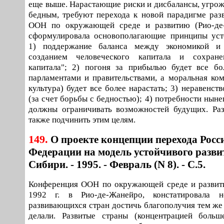
еще выше. Нарастающие риски и дисбалансы, угро
бедным, требуют перехода к новой парадигме раз
ООН по окружающей среде и развитию (Рио-де-
сформулировала основополагающие принципы усто
1) поддержание баланса между экономикой и 
созданием человеческого капитала и сохране
капитала"; 2) погоня за прибылью будет все бо
парламентами и правительствами, а моральная ком
культура) будет все более нарастать; 3) неравенст
(за счет борьбы с бедностью); 4) потребности нын
должны ограничивать возможностей будущих. Раз
также подчинить этим целям.
149.
О проекте концепции перехода Росс
Федерации на модель устойчивого развит
Сибири. - 1995. - Февраль (N 8). - С.5.
Конференция ООН по окружающей среде и развити
1992 г. в Рио-де-Жанейро, констатировала н
развивающихся стран достичь благополучия тем же 
делали. Развитые страны (концентрацией боль