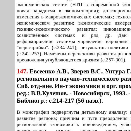
экономических систем (НТП в современной экон
новая парадигма в эконом.теории); долгосрочны
изменения в макроэкономических системах; технол
экономическом развитии; экономические измере
технико-экономического развития; инноваци
хозяйственных системах и ряд др. Дан 
реформирования системы управления народным 
"перестройки". (с.234-241), результатов политики
(с.242-257). Намечены перспективы развития рыно
преодоления углубляющегося кризиса (с.257-301).
147.
Евсеенко А.В., Зверев В.С., Унтура 
регионального научно-технического разв
Сиб. отд-ние. Ин-т экономики и орг. пром
ред.: В.В.Кулешов. - Новосибирск, 1993. - 2
Библиогр.: с.214-217 (56 назв.).
В монографии подвергнуты детальному анализу: 
развитие региона; причины и пути преодоления 
региональной экономики к нововведениям; усл
региональных рынков средств производст