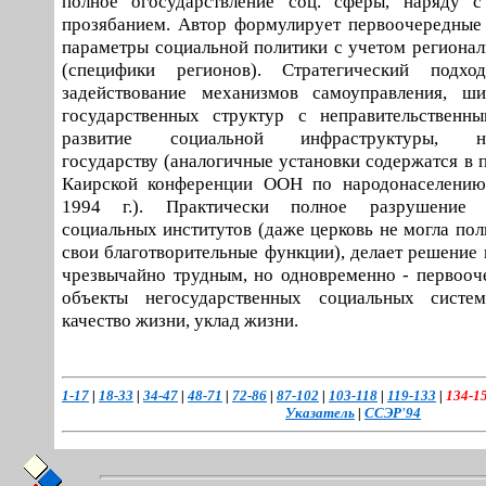
полное огосударствление соц. сферы, наряду 
прозябанием. Автор формулирует первоочередные
параметры социальной политики с учетом региона
(специфики регионов). Стратегический подхо
задействование механизмов самоуправления, ши
государственных структур с неправительственны
развитие социальной инфраструктуры, неп
государству (аналогичные установки содержатся в 
Каирской конференции ООН по народонаселению 
1994 г.). Практически полное разрушение н
социальных институтов (даже церковь не могла пол
свои благотворительные функции), делает решение 
чрезвычайно трудным, но одновременно - первоо
объекты негосударственных социальных систе
качество жизни, уклад жизни.
1-17
|
18-33
|
34-47
|
48-71
|
72-86
|
87-102
|
103-118
|
119-133
|
134-1
Указатель
|
ССЭР'94