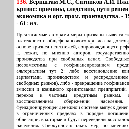
136.
Бернштам М.С., Ситников А.И. Пл
кризис: причины, следствия, пути решен
экономика и орг. пром. производства. - 199
- 61: ил.
Предлагаемые авторами меры призваны вывести э
платежного и общефинансового кризиса на долгов
основе кризиса неплатежей, сопровождающего реф
г., лежит, по мнению авторов, государственн
производства при свободных ценах. Свободны
несовместимы с госфинансированием предп
альтернативы тут 2: либо восстановление ко
зарплатами, производством и распределение
свободных рынков), либо - прекращение госфинанси
эмиссии и взаимного кредитования предприятий,
переход к частным кредитным рынкам, с
восстановлением сбережений населени
функционирующей денежной системе выпуск денег 
в ограниченных пределах в порядке погашени
облигаций, в которые и будут переведены восстано
населения. Совокупность таких мер, по мнению 